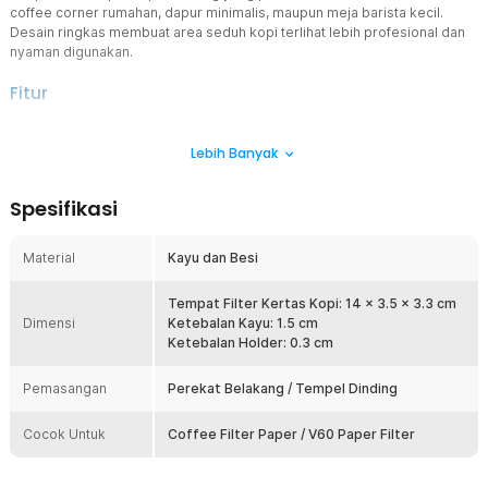
coffee corner rumahan, dapur minimalis, maupun meja barista kecil.
Desain ringkas membuat area seduh kopi terlihat lebih profesional dan
nyaman digunakan.
Fitur
Desain Minimalis & Estetik
Lebih Banyak
Tempat filter kopi ini hadir dengan kombinasi material kayu dan
rangka besi yang memberikan tampilan modern serta hangat.
Cocok dipadukan dengan dekorasi dapur, coffee station, atau sudut
Spesifikasi
brew corner Anda. Selain fungsional, holder ini juga meningkatkan
tampilan ruang menjadi lebih rapi dan premium.
Material
Kayu dan Besi
Hemat Ruang dengan Sistem Tempel Dinding
Model wall mounted membantu Anda memanfaatkan area vertikal
sehingga meja tetap lega. Sangat cocok untuk ruangan kecil atau
Tempat Filter Kertas Kopi: 14 x 3.5 x 3.3 cm
Dimensi
area seduh kopi yang terbatas. Dengan holder filter kopi ini,
Ketebalan Kayu: 1.5 cm
perlengkapan kopi tetap mudah dijangkau tanpa memakan tempat.
Ketebalan Holder: 0.3 cm
Mudah Dipasang Tanpa Bor
Pemasangan
Perekat Belakang / Tempel Dinding
Bagian belakang sudah dilengkapi perekat sehingga pemasangan
lebih praktis. Anda cukup membersihkan permukaan datar lalu
Cocok Untuk
tempel holder pada area yang diinginkan. Solusi cepat bagi
Coffee Filter Paper / V60 Paper Filter
pengguna yang ingin rak kopi tanpa merusak dinding.
Material Kokoh dan Tahan Lama