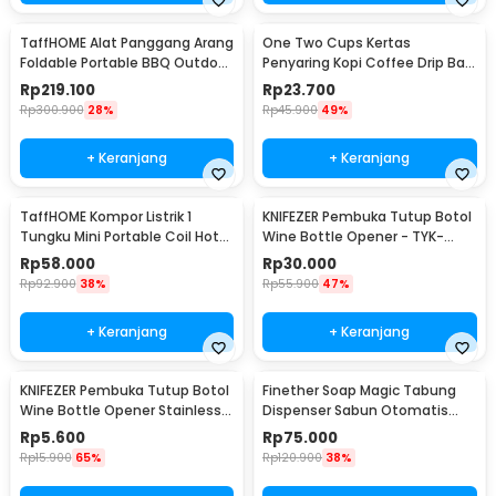
TaffHOME Alat Panggang Arang
One Two Cups Kertas
Foldable Portable BBQ Outdoor
Penyaring Kopi Coffee Drip Bag
Grill Stove - HWSK77
Paper Filter 50PCS - T111
Rp
219.100
Rp
23.700
Rp
300.900
28%
Rp
45.900
49%
+ Keranjang
+ Keranjang
TaffHOME Kompor Listrik 1
KNIFEZER Pembuka Tutup Botol
Tungku Mini Portable Coil Hot
Wine Bottle Opener - TYK-
Plate 500W - C1-1000-03
074B
Rp
58.000
Rp
30.000
Rp
92.900
38%
Rp
55.900
47%
+ Keranjang
+ Keranjang
KNIFEZER Pembuka Tutup Botol
Finether Soap Magic Tabung
Wine Bottle Opener Stainless
Dispenser Sabun Otomatis
Steel - WS01
400ml - AD-03
Rp
5.600
Rp
75.000
Rp
15.900
65%
Rp
120.900
38%