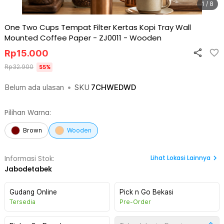
1 / 8
One Two Cups Tempat Filter Kertas Kopi Tray Wall
Mounted Coffee Paper - ZJ0011
-
Wooden
Rp
15.000
Rp
32.900
55
%
Belum ada ulasan
•
SKU
7CHWEDWD
Pilihan Warna:
Brown
Wooden
Lihat
Lokasi Lainnya
Informasi Stok:
Jabodetabek
Gudang Online
Pick n Go Bekasi
Tersedia
Pre-Order