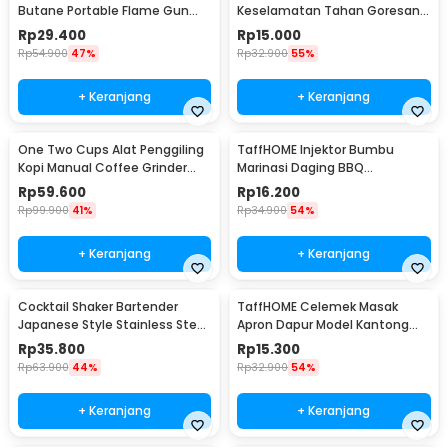
Butane Portable Flame Gun
Keselamatan Tahan Goresan
Adjustable - 807
Pisau - EN388
Rp
29.400
Rp
15.000
Rp
54.900
47%
Rp
32.900
55%
+ Keranjang
+ Keranjang
One Two Cups Alat Penggiling
TaffHOME Injektor Bumbu
Kopi Manual Coffee Grinder
Marinasi Daging BBQ
Portable - WFCG9800
Seasoning Injector - HC117
Rp
59.600
Rp
16.200
Rp
99.900
41%
Rp
34.900
54%
+ Keranjang
+ Keranjang
Cocktail Shaker Bartender
TaffHOME Celemek Masak
Japanese Style Stainless Steel
Apron Dapur Model Kantong
200ml
Pola Spatula - JJ41
Rp
35.800
Rp
15.300
Rp
63.900
44%
Rp
32.900
54%
+ Keranjang
+ Keranjang