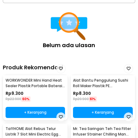
Belum ada ulasan
Produk Rekomendasi
WORKWONDER Mini Hand Heat
Alat Bantu Penggulung Sushi
Sealer Plastik Portable Baterai
Roll Maker Plastik PE
AA - LX2000A
22x20.5x0.1cm - E1119
Rp
9.300
Rp
8.300
Rp
22.900
60%
Rp
20.900
61%
+ Keranjang
+ Keranjang
TaffHOME Alat Rebus Telur
Mr. Tea Saringan Teh Tea Filter
Listrik 7 Slot Mini Electric Egg
Infuser Strainer Chilling Man