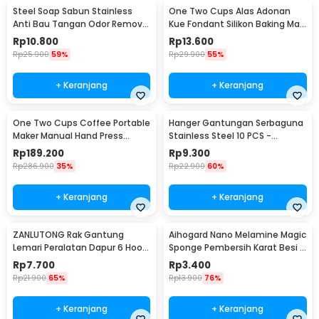
Steel Soap Sabun Stainless
One Two Cups Alas Adonan
Anti Bau Tangan Odor Remove
Kue Fondant Silikon Baking Mat
- HW071
Anti Slip - JJ3873
Rp
10.800
Rp
13.600
Rp
25.900
59%
Rp
29.900
55%
+ Keranjang
+ Keranjang
One Two Cups Coffee Portable
Hanger Gantungan Serbaguna
Maker Manual Hand Press
Stainless Steel 10 PCS -
Espresso 300ml - T35066
M127105
Rp
189.200
Rp
9.300
Rp
286.900
35%
Rp
22.900
60%
+ Keranjang
+ Keranjang
ZANLUTONG Rak Gantung
Aihogard Nano Melamine Magic
Lemari Peralatan Dapur 6 Hook
Sponge Pembersih Karat Besi -
Besi - 2137
CW62
Rp
7.700
Rp
3.400
Rp
21.900
65%
Rp
13.900
76%
+ Keranjang
+ Keranjang