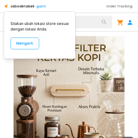
Jabodetabek
ganti
Order Tracking
Alat Kopi
Silakan ubah lokasi store sesuai
dengan lokasi Anda.
Mengerti