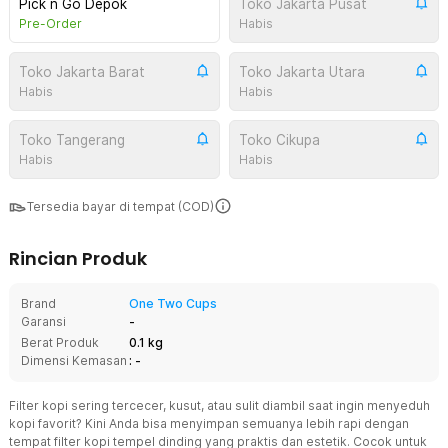
Pick n Go Depok
Toko Jakarta Pusat
Pre-Order
Habis
Toko Jakarta Barat
Toko Jakarta Utara
Habis
Habis
Toko Tangerang
Toko Cikupa
Habis
Habis
Tersedia bayar di tempat (COD)
Rincian Produk
Brand
One Two Cups
Garansi
-
Berat Produk
0.1 kg
Dimensi Kemasan
: -
Filter kopi sering tercecer, kusut, atau sulit diambil saat ingin menyeduh
kopi favorit? Kini Anda bisa menyimpan semuanya lebih rapi dengan
tempat filter kopi tempel dinding yang praktis dan estetik. Cocok untuk