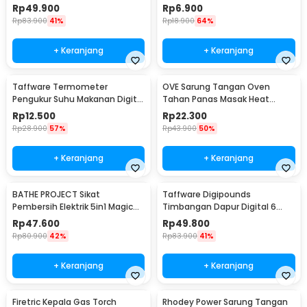
Cooker 350W - YS-203
Silicon - MR03
Rp
49.900
Rp
6.900
Rp
83.900
41%
Rp
18.900
64%
+ Keranjang
+ Keranjang
Taffware Termometer
OVE Sarung Tangan Oven
Pengukur Suhu Makanan Digital
Tahan Panas Masak Heat
Daging Kopi Susu - TP101
Resistant Gloves - 540F
Rp
12.500
Rp
22.300
Rp
28.900
57%
Rp
43.900
50%
+ Keranjang
+ Keranjang
BATHE PROJECT Sikat
Taffware Digipounds
Pembersih Elektrik 5in1 Magic
Timbangan Dapur Digital 6
Brush Rechargeable - WQ8110
Satuan 1kg 0.1g - i2000
Rp
47.600
Rp
49.800
Rp
80.900
42%
Rp
83.900
41%
+ Keranjang
+ Keranjang
Firetric Kepala Gas Torch
Rhodey Power Sarung Tangan