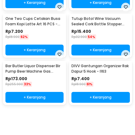
+ Keranjang
+ Keranjang
One Two Cups Cetakan Busa
Tutup Botol Wine Vacuum
Foam Kopi Latte Art 16 PCS -
Sealed Cork Bottle Stopper
JJYE01
Stainless Steel - G94529
Rp
7.200
Rp
15.400
Rp
18.900
62%
Rp
32.900
54%
+ Keranjang
+ Keranjang
Bar Butler Liquor Dispenser Bir
DIVV Gantungan Organizer Rak
Pump Beer Machine Gas
Dapur 5 Hook - I163
Station 900ml - P-36
Rp
173.000
Rp
7.400
Rp
255.900
33%
Rp
18.900
61%
+ Keranjang
+ Keranjang
Beli Sekarang