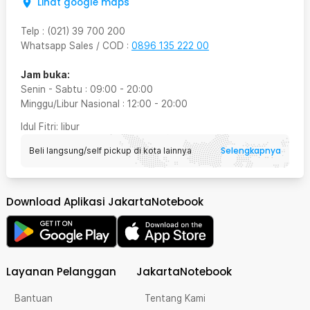
Lihat google maps
Telp
:
(021) 39 700 200
Whatsapp Sales / COD
:
0896 135 222 00
Jam buka:
Senin - Sabtu
:
09:00
-
20:00
Minggu/Libur Nasional
:
12:00
-
20:00
Idul Fitri
: libur
Selengkapnya
Beli langsung/self pickup di kota lainnya
Download Aplikasi JakartaNotebook
Layanan Pelanggan
JakartaNotebook
Bantuan
Tentang Kami