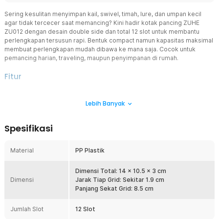
Sering kesulitan menyimpan kail, swivel, timah, lure, dan umpan kecil
agar tidak tercecer saat memancing? Kini hadir kotak pancing ZUHE
ZU012 dengan desain double side dan total 12 slot untuk membantu
perlengkapan tersusun rapi. Bentuk compact namun kapasitas maksimal
membuat perlengkapan mudah dibawa ke mana saja. Cocok untuk
pemancing harian, traveling, maupun penyimpanan di rumah.
Fitur
Double Side Lebih Praktis
Lebih Banyak
Kotak pancing ini hadir dengan desain dua sisi penyimpanan yang
efisien. Setiap sisi memiliki ruang simpan tersendiri sehingga
kapasitas lebih banyak tanpa ukuran berlebihan. Membantu
Spesifikasi
membawa perlengkapan lengkap dalam satu box.
12 Slot Lebih Rapi dan Terorganisir
Material
PP Plastik
Tersedia total 12 kompartemen untuk menyimpan kail, lure, swivel,
timah, dan aksesoris kecil lainnya. Barang tidak mudah tercampur
sehingga lebih cepat ditemukan saat dibutuhkan. Aktivitas
Dimensi Total: 14 x 10.5 x 3 cm
Dimensi
memancing jadi lebih efisien.
Jarak Tiap Grid: Sekitar 1.9 cm
Panjang Sekat Grid: 8.5 cm
Pengunci Rapat Lebih Aman
Dilengkapi sistem pengunci pada tiap sisi agar box tetap tertutup
Jumlah Slot
12 Slot
rapat saat dibawa. Membantu mencegah isi tumpah di dalam tas