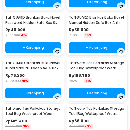
+ Keranjang
+ Keranjang
TaffGUARD Brankas Buku Novel
TaffGUARD Brankas Buku Novel
Password Hidden Safe Box Size
Manual Hidden Safe Box Anti
S - KB-20P
Maling Size M - KB-20L
Rp
48.000
Rp
59.800
Rp
80.900
41%
Rp
96.900
39%
+ Keranjang
+ Keranjang
TaffGUARD Brankas Buku Novel
Taffware Tas Perkakas Storage
Kunci Manual Hidden Safe Box
Tool Bag Waterproof Wear
Size L Love - KB-20L
Resistant 23 Inch - A02584
Rp
76.300
Rp
168.700
Rp
128.900
41%
Rp
281.900
41%
+ Keranjang
+ Keranjang
Taffware Tas Perkakas Storage
Taffware Tas Perkakas Storage
Tool Bag Waterproof Wear
Tool Bag Waterproof Wear
Resistant 21 Inch - A02584
Resistant 18 Inch - A03403
Rp
145.400
Rp
86.800
Rp
220.900
35%
Rp
147.900
42%