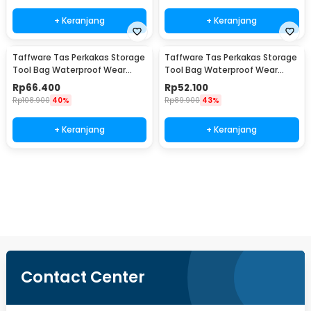
+ Keranjang
+ Keranjang
Taffware Tas Perkakas Storage
Taffware Tas Perkakas Storage
Tool Bag Waterproof Wear
Tool Bag Waterproof Wear
Resistant 16 Inch - A03403
Resistant 13 Inch - A03403
Rp
66.400
Rp
52.100
Rp
108.900
40%
Rp
89.900
43%
+ Keranjang
+ Keranjang
Ingatkan Saya
Contact Center