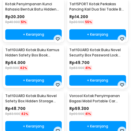
Kotak Penyimpanan Kunci
TaffSPORT Kotak Perkakas
Rahasia Bentuk Batu Hidden
Pancing Kail Dua Sisi Tackle Box
Key Box - B0521
14 Grid - LX01
Rp
20.200
Rp
14.200
Rp
40.900
51%
Rp
30.900
55%
+ Keranjang
+ Keranjang
TaffGUARD Kotak Buku Kamus
TaffGUARD Kotak Buku Novel
Hidden Safety Box Book
Security Box Password Lock
Password Lock Size S - KB-10P
Size S - KB-20P
Rp
54.000
Rp
49.700
Rp
91.900
42%
Rp
83.900
41%
+ Keranjang
+ Keranjang
TaffGUARD Kotak Buku Novel
Vorcool Kotak Penyimpanan
Safety Box Hidden Storage
Bagasi Mobil Portable Car
Password Lock - KB-30P
Storage Box 25 L - VL25
Rp
48.700
Rp
59.300
Rp
83.900
42%
Rp
99.900
41%
+ Keranjang
+ Keranjang