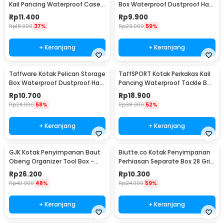
Kail Pancing Waterproof Case -
Box Waterproof Dustproof Hard
Q041
Case ABS S - G10/J020
Rp
11.400
Rp
9.900
Rp
18.000
37%
Rp
23.900
59%
+ Keranjang
+ Keranjang
Taffware Kotak Pelican Storage
TaffSPORT Kotak Perkakas Kail
Box Waterproof Dustproof Hard
Pancing Waterproof Tackle Box
Case ABS L - G10/J020
12 Grid - MCC01
Rp
10.700
Rp
18.900
Rp
24.900
58%
Rp
38.900
52%
+ Keranjang
+ Keranjang
GJK Kotak Penyimpanan Baut
Biutte.co Kotak Penyimpanan
Obeng Organizer Tool Box -
Perhiasan Separate Box 28 Grid
Z20
- SN-14
Rp
26.200
Rp
10.300
Rp
49.900
48%
Rp
24.900
59%
+ Keranjang
+ Keranjang