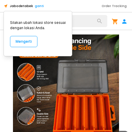
Jabodetabek
ganti
Order Tracking
Alat Kopi
Silakan ubah lokasi store sesuai
dengan lokasi Anda.
Mengerti