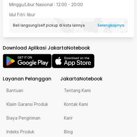
Minggu/Libur Nasional
:
12:00
-
20:00
Idul Fitri
: libur
Selengkapnya
Beli langsung/self pickup di kota lainnya
Download Aplikasi JakartaNotebook
Layanan Pelanggan
JakartaNotebook
Bantuan
Tentang Kami
Klaim Garansi Produk
Kontak Kami
Biaya Pengiriman
Karir
Indeks Produk
Blog