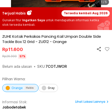
1 / 5
Terjual Habis
Tersedia kembali
Aug 2026
Gunakan fitur
Ingatkan Saya
untuk mendapatkan informasi ketika
stok tersedia kembali.
ZUHE Kotak Perkakas Pancing Kail Umpan Double Side
Tackle Box 12 Grid - ZU012
-
Orange
Rp
11.600
Rp
26.900
57
%
Belum ada ulasan
•
SKU
7COTJWOR
Pilihan Warna:
Orange
Gray
Habis
Lihat
Lokasi Lainnya
Informasi Stok:
Jabodetabek