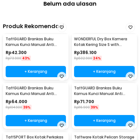
Belum ada ulasan
Produk Rekomendasi
TaffGUARD Brankas Buku
WONDERFUL Dry Box Kamera
Kamus Kunci Manual Anti
Kotak Kering Size S with
Maling Hidden Safe Box Kecil -
Dehumidifier - DB-2820
Rp
42.300
Rp
386.100
KB-10L
Rp
73.900
43%
Rp
502.900
24%
+ Keranjang
+ Keranjang
TaffGUARD Brankas Buku
TaffGUARD Brankas Buku
Kamus Kunci Manual Anti
Kamus Kunci Manual Anti
Maling Hidden Safe Box Sedang
Maling Hidden Safe Box Besar -
Rp
64.000
Rp
71.700
- KB-10L
KB-10L
Rp
104.900
39%
Rp
116.900
39%
+ Keranjang
+ Keranjang
TaffSPORT Box Kotak Perkakas
Taffware Kotak Pelican Storage