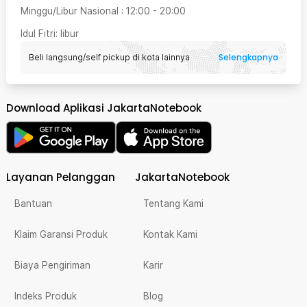
Minggu/Libur Nasional
:
12:00
-
20:00
Idul Fitri
: libur
Selengkapnya
Beli langsung/self pickup di kota lainnya
Download Aplikasi JakartaNotebook
Layanan Pelanggan
JakartaNotebook
Bantuan
Tentang Kami
Klaim Garansi Produk
Kontak Kami
Biaya Pengiriman
Karir
Indeks Produk
Blog