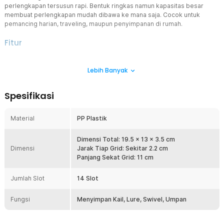
perlengkapan tersusun rapi. Bentuk ringkas namun kapasitas besar
membuat perlengkapan mudah dibawa ke mana saja. Cocok untuk
pemancing harian, traveling, maupun penyimpanan di rumah.
Fitur
Double Side Kapasitas Lebih Besar
Lebih Banyak
Kotak pancing ini hadir dengan desain dua sisi penyimpanan yang
praktis. Setiap sisi memiliki ruang penyimpanan sehingga kapasitas
lebih besar tanpa ukuran berlebihan. Membantu membawa banyak
Spesifikasi
perlengkapan dalam satu box.
14 Slot Lebih Rapi dan Terorganisir
Material
PP Plastik
Tersedia total 14 grid untuk menyimpan kail, lure, swivel, timah, dan
aksesoris kecil lainnya. Barang tidak mudah tercampur sehingga
lebih cepat ditemukan saat dibutuhkan. Aktivitas memancing jadi
Dimensi Total: 19.5 x 13 x 3.5 cm
Dimensi
lebih efisien.
Jarak Tiap Grid: Sekitar 2.2 cm
Panjang Sekat Grid: 11 cm
Pengunci Rapat Lebih Aman
Dilengkapi sistem pengunci di tiap sisi agar box tetap tertutup rapat
Jumlah Slot
14 Slot
saat dibawa. Membantu mencegah isi tumpah di dalam tas atau
kendaraan. Aman digunakan saat perjalanan jauh.
Fungsi
Menyimpan Kail, Lure, Swivel, Umpan
Ukuran Ringkas dan Portable
Desain compact membuat tackle box ini mudah dimasukkan ke tas
pancing atau disimpan di kendaraan. Ringan dan nyaman dibawa ke