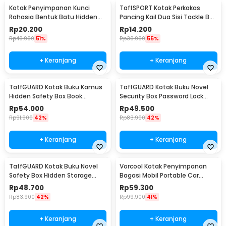
Kotak Penyimpanan Kunci
TaffSPORT Kotak Perkakas
Rahasia Bentuk Batu Hidden
Pancing Kail Dua Sisi Tackle Box
Key Box - B0521
14 Grid - LX01
Rp
20.200
Rp
14.200
Rp
40.900
51%
Rp
30.900
55%
+ Keranjang
+ Keranjang
TaffGUARD Kotak Buku Kamus
TaffGUARD Kotak Buku Novel
Hidden Safety Box Book
Security Box Password Lock
Password Lock Size S - KB-10P
Size S - KB-20P
Rp
54.000
Rp
49.500
Rp
91.900
42%
Rp
83.900
42%
+ Keranjang
+ Keranjang
TaffGUARD Kotak Buku Novel
Vorcool Kotak Penyimpanan
Safety Box Hidden Storage
Bagasi Mobil Portable Car
Password Lock - KB-30P
Storage Box 25 L - VL25
Rp
48.700
Rp
59.300
Rp
83.900
42%
Rp
99.900
41%
+ Keranjang
+ Keranjang