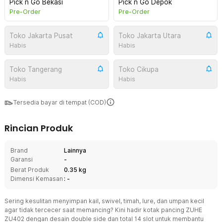
Pick n Go Bekasi
Pick n Go Depok
Pre-Order
Pre-Order
Toko Jakarta Pusat
Toko Jakarta Utara
Habis
Habis
Toko Tangerang
Toko Cikupa
Habis
Habis
Tersedia bayar di tempat (COD)
Rincian Produk
Brand
Lainnya
Garansi
-
Berat Produk
0.35 kg
Dimensi Kemasan
: -
Sering kesulitan menyimpan kail, swivel, timah, lure, dan umpan kecil
agar tidak tercecer saat memancing? Kini hadir kotak pancing ZUHE
ZU402 dengan desain double side dan total 14 slot untuk membantu