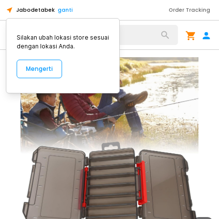
Jabodetabek
ganti
Order Tracking
Alat Kopi
Silakan ubah lokasi store sesuai
dengan lokasi Anda.
Mengerti