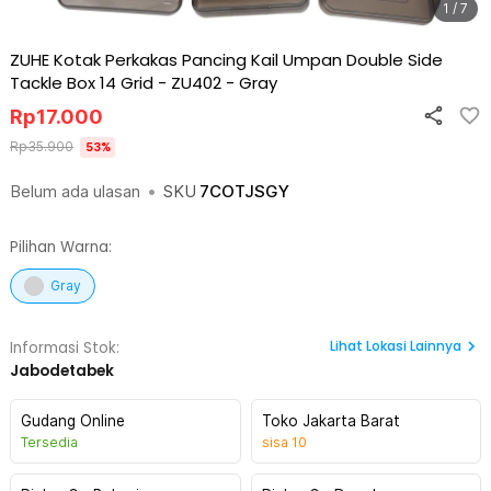
1 / 7
ZUHE Kotak Perkakas Pancing Kail Umpan Double Side
Tackle Box 14 Grid - ZU402
-
Gray
Rp
17.000
Rp
35.900
53
%
Belum ada ulasan
•
SKU
7COTJSGY
Pilihan Warna:
Gray
Lihat
Lokasi Lainnya
Informasi Stok:
Jabodetabek
Gudang Online
Toko Jakarta Barat
Tersedia
sisa
10