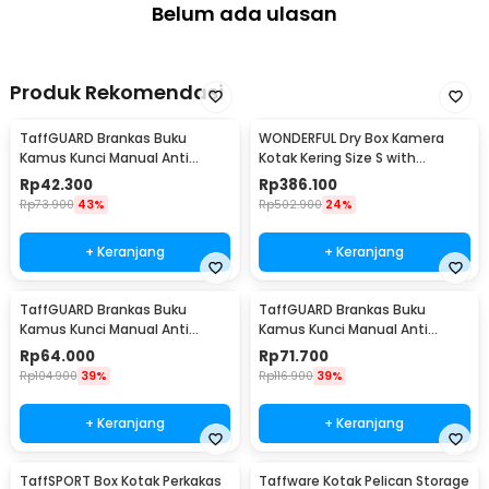
Belum ada ulasan
Produk Rekomendasi
TaffGUARD Brankas Buku
WONDERFUL Dry Box Kamera
Kamus Kunci Manual Anti
Kotak Kering Size S with
Maling Hidden Safe Box Kecil -
Dehumidifier - DB-2820
Rp
42.300
Rp
386.100
KB-10L
Rp
73.900
43%
Rp
502.900
24%
+ Keranjang
+ Keranjang
TaffGUARD Brankas Buku
TaffGUARD Brankas Buku
Kamus Kunci Manual Anti
Kamus Kunci Manual Anti
Maling Hidden Safe Box Sedang
Maling Hidden Safe Box Besar -
Rp
64.000
Rp
71.700
- KB-10L
KB-10L
Rp
104.900
39%
Rp
116.900
39%
+ Keranjang
+ Keranjang
TaffSPORT Box Kotak Perkakas
Taffware Kotak Pelican Storage