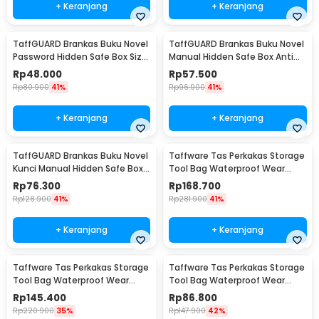
+ Keranjang
+ Keranjang
TaffGUARD Brankas Buku Novel
TaffGUARD Brankas Buku Novel
Password Hidden Safe Box Size
Manual Hidden Safe Box Anti
S - KB-20P
Maling Size M - KB-20L
Rp
48.000
Rp
57.500
Rp
80.900
41%
Rp
96.900
41%
+ Keranjang
+ Keranjang
TaffGUARD Brankas Buku Novel
Taffware Tas Perkakas Storage
Kunci Manual Hidden Safe Box
Tool Bag Waterproof Wear
Size L Love - KB-20L
Resistant 23 Inch - A02584
Rp
76.300
Rp
168.700
Rp
128.900
41%
Rp
281.900
41%
+ Keranjang
+ Keranjang
Taffware Tas Perkakas Storage
Taffware Tas Perkakas Storage
Tool Bag Waterproof Wear
Tool Bag Waterproof Wear
Resistant 21 Inch - A02584
Resistant 18 Inch - A03403
Rp
145.400
Rp
86.800
Rp
220.900
35%
Rp
147.900
42%