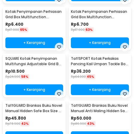
Kotak Penyimpanan Perhiasan
Kotak Penyimpanan Perhiasan
Grid Box Multifunction
Grid Box Multifunction
Organizer 24 Slot - J13/J24
Organizer 13 Slot - J13/J24
Rp
6.400
Rp
6.700
Rp
17.900
65%
Rp
17.900
63%
+ Keranjang
+ Keranjang
SQUARE Kotak Penyimpanan
TaffSPORT Kotak Perkakas
Multifungsi Adjustable Grid Box
Pancing Kail Umpan Tackle Box
24 Slot - J24D
14 Grid - LYH-1017
Rp
10.500
Rp
36.200
Rp
24.900
58%
Rp
64.900
45%
+ Keranjang
+ Keranjang
TaffGUARD Brankas Buku Novel
TaffGUARD Brankas Buku Novel
Manual Hidden Safe Box Size S
Manual Anti Maling Hidden Safe
- KB-20L
Box Size S - KB-20L
Rp
45.800
Rp
50.000
Rp
78.900
42%
Rp
86.900
43%