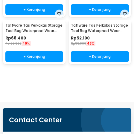
+ Keranjang
+ Keranjang
Taffware Tas Perkakas Storage
Taffware Tas Perkakas Storage
Tool Bag Waterproof Wear
Tool Bag Waterproof Wear
Resistant 16 Inch - A03403
Resistant 13 Inch - A03403
Rp
66.400
Rp
52.100
Rp
108.900
40%
Rp
89.900
43%
+ Keranjang
+ Keranjang
Beli Sekarang
Contact Center