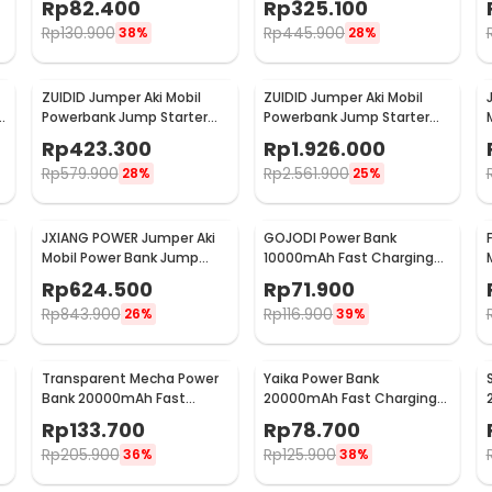
Rp
82.400
Rp
325.100
Rp
130.900
Rp
445.900
38%
28%
ZUIDID Jumper Aki Mobil
ZUIDID Jumper Aki Mobil
Powerbank Jump Starter
Powerbank Jump Starter
-
12V 29800mAh - R26
12V/24V 42000mAh 4000A
Rp
423.300
Rp
1.926.000
- R30
Rp
579.900
Rp
2.561.900
28%
25%
JXIANG POWER Jumper Aki
GOJODI Power Bank
Mobil Power Bank Jump
10000mAh Fast Charging
Starter 20000mAh - JX-
Flashlight Type C USB
Rp
624.500
Rp
71.900
56Pro
22.5W - PB100W
Rp
843.900
Rp
116.900
26%
39%
Transparent Mecha Power
Yaika Power Bank
Bank 20000mAh Fast
20000mAh Fast Charging
h
Charging USB Type C 22.5W
4in1 Cable Dual USB Port -
Rp
133.700
Rp
78.700
- K125
BA-1699
Rp
205.900
Rp
125.900
36%
38%