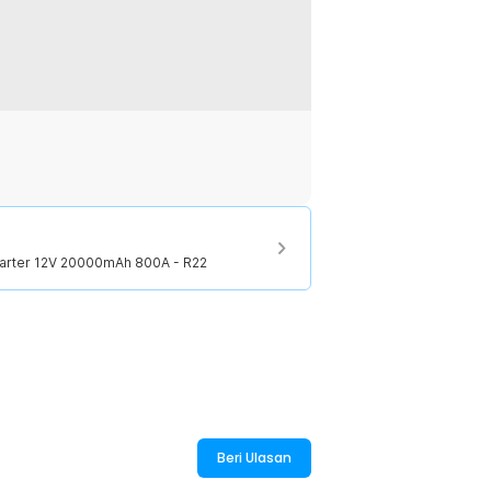
:
tarter 12V 20000mAh 800A - R22
arter 12V 20000mAh 800A - R22
Beri Ulasan