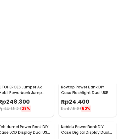
OTOHEROES Jumper Aki
Rovtop Power Bank DIY
Mobil Powerbank Jump
Case Flashlight Dual USB
Starter 12V 10000mAh 300A
Port 5 PCS 18650 - PB-01
Rp
248.300
Rp
24.400
- K21
Rp
340.900
Rp
47.900
28%
50%
Kebidumei Power Bank DIY
Kebidu Power Bank DIY
Case LCD Display Dual USB
Case Digital Display Dual
Port 4 PCS 18650 - KA4
USB Port 8 PCS 18650 - C18