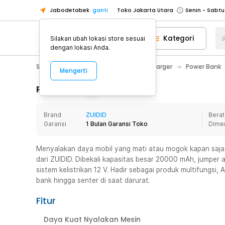
Jabodetabek
ganti
Toko Jakarta Utara
Toko Tangerang
Kategori
A
Silakan ubah lokasi store sesuai
Toko Cikupa
dengan lokasi Anda.
Pick n Go Jakarta Barat
Senin - J
Smartphone & Tablet
Baterai & Charger
Power Bank
Mengerti
Pick n Go Bekasi
Senin - Jumat (08
Pick n Go Depok
Senin - Jumat (08
Rincian Produk
Toko Jakarta Pusat
Senin - Sabtu
Brand
ZUIDID
Berat
Toko Jakarta Barat
Senin - Sabtu
Garansi
1 Bulan Garansi Toko
Dime
Toko Jakarta Utara
Toko Tangerang
Menyalakan daya mobil yang mati atau mogok kapan saja
dari ZUIDID. Dibekali kapasitas besar 20000 mAh, jumper 
Toko Cikupa
sistem kelistrikan 12 V. Hadir sebagai produk multifungsi
Pick n Go Jakarta Barat
Senin - J
bank hingga senter di saat darurat.
Pick n Go Bekasi
Senin - Jumat (08
Fitur
Pick n Go Depok
Senin - Jumat (08
Daya Kuat Nyalakan Mesin