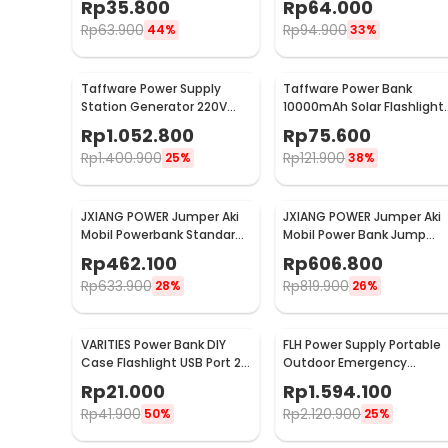
Rp
35.800
Rp
64.000
Rp
63.900
Rp
94.900
44%
33%
Taffware Power Supply
Taffware Power Bank
Station Generator 220V
10000mAh Solar Flashlight
69800mAh - OKD180
Waterproof Dual USB Port 
Rp
1.052.800
Rp
75.600
PS-P401
Rp
1.400.900
Rp
121.900
25%
38%
JXIANG POWER Jumper Aki
JXIANG POWER Jumper Aki
Mobil Powerbank Standard
Mobil Power Bank Jump
Jump Starter 20000mAh -
Starter 20000mAh - JX-
Rp
462.100
Rp
606.800
JX27-Pro
27Pro
Rp
633.900
Rp
819.900
28%
26%
VARITIES Power Bank DIY
FLH Power Supply Portable
Case Flashlight USB Port 2
Outdoor Emergency
PCS 18650 Flat Top - V600
Charging 300W 90000mA
Rp
21.000
Rp
1.594.100
- FLH-300
Rp
41.900
Rp
2.120.900
50%
25%