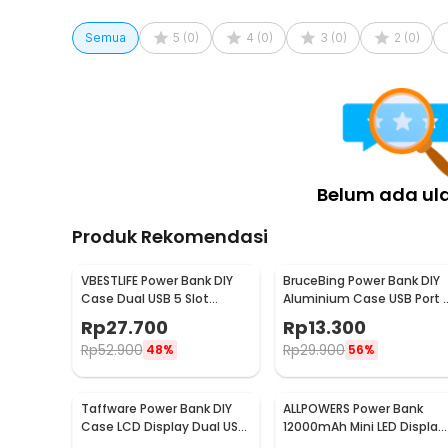
Semua
5
(
0
)
4
(
0
)
3
(
0
)
2
(
0
)
Belum ada ul
Produk Rekomendasi
VBESTLIFE Power Bank DIY
BruceBing Power Bank DIY
Case Dual USB 5 Slot
Aluminium Case USB Port 1
Baterai 18650 Flat Top -
PCS 18650 Flat Top - M3
Rp
27.700
Rp
13.300
YDJ-009HX
Rp
52.900
Rp
29.900
48%
56%
Taffware Power Bank DIY
ALLPOWERS Power Bank
Case LCD Display Dual USB
12000mAh Mini LED Display
Port 8 PCS 18650 - A8
Dual Port USB - S3000B