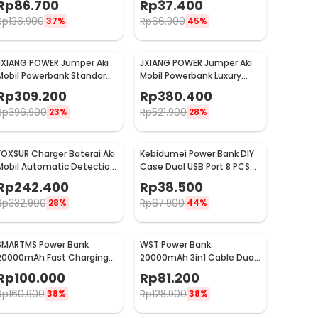
Rp
86.700
Rp
37.400
Rp
136.900
Rp
66.900
37%
45%
JXIANG POWER Jumper Aki
JXIANG POWER Jumper Aki
Mobil Powerbank Standard
Mobil Powerbank Luxury
Jump Starter 10000mAh -
Jump Starter 10000mAh -
Rp
309.200
Rp
380.400
JX57
JX-008B
Rp
396.900
Rp
521.900
23%
28%
FOXSUR Charger Baterai Aki
Kebidumei Power Bank DIY
Mobil Automatic Detection
Case Dual USB Port 8 PCS
180AH 12/24V - FBC122410D
18650 Flat Top - S8
Rp
242.400
Rp
38.500
Rp
332.900
Rp
67.900
28%
44%
SMARTMS Power Bank
WST Power Bank
20000mAh Fast Charging
20000mAh 3in1 Cable Dual
PD 3in1 Cable USB Type C
USB Port 10W - WS731
Rp
100.000
Rp
81.200
20W - PB41
Rp
160.900
Rp
128.900
38%
38%