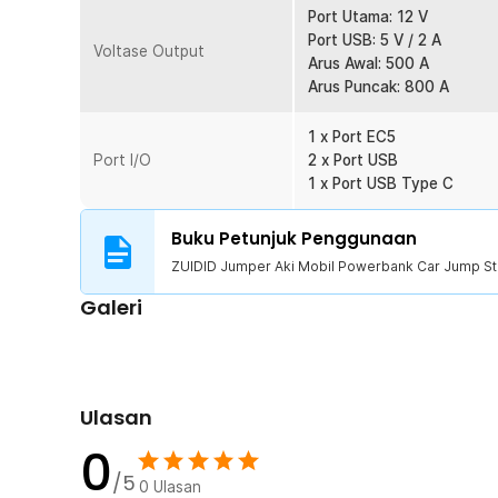
Kelengkapan Produk
Port Utama: 12 V
Port USB: 5 V / 2 A
Voltase Output
Rincian yang Anda dapatkan untuk pembelian produk ini
Arus Awal: 500 A
1 x ZUIDID Jumper Aki Mobil Powerbank Car Jump S
Arus Puncak: 800 A
1 x Multi Cable USB Type C, Micro USB dan Lightning
1 x Jumper
1 x Port EC5
1 x Panduan Penggunaan
Port I/O
2 x Port USB
1 x Port USB Type C
Buku Petunjuk Penggunaan
ZUIDID Jumper Aki Mobil Powerbank Car Jump St
Galeri
Ulasan
0
/5
0
Ulasan