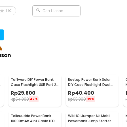
1
(
0
)
Cari Ulasan
asan
Taffware DIY Power Bank
Rovtop Power Bank Solar
Case Flashlight USB Port 2
DIY Case Flashlight Dual
PCS 18650 Flat Top - M06
USB Port 5 PCS 18650 - 4NB1
Rp
29.600
Rp
40.400
Rp
54.900
Rp
65.900
47%
39%
Tollcuudda Power Bank
WINHOI Jumper Aki Mobil
10000mAh 4in1 Cable LED
Powerbank Jump Starter
Flashlight USB Port - Tol1
12V 10000mAh 600A - JX27