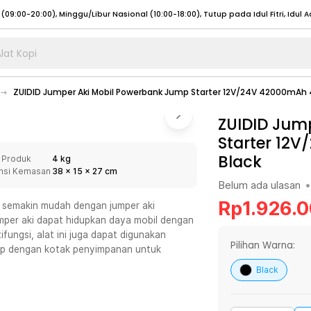
lat Kopi
umat (07:00 - 20:00), Sabtu - Minggu (08:00 - 20:00), Tutup pada Idul Fitri
Sele
ZUIDID Jumper Aki Mobil Powerbank Jump Starter 12V/24V 42000mAh 
:00 - 20:00), Sabtu - Minggu/ Libur Nasional (08:00 - 17:00)
Selengkapnya
:00 - 20:00), Sabtu - Minggu/ Libur Nasional (08:00 - 17:00)
ZUIDID Jum
Selengkapnya
Starter 12
 (09:00-20:00), Minggu/Libur Nasional (12:00-20:00), Tutup pada Idul Fitri
Sele
Black
 Produk
4 kg
 (09:00-20:00), Minggu/Libur Nasional (12:00-20:00), Tutup pada Idul Fitri
Sele
nsi Kemasan
38
x
15
x
27
cm
Belum ada ulasan
•
Rp
1.926.
 semakin mudah dengan jumper aki
umper aki dapat hidupkan daya mobil dengan
ifungsi, alat ini juga dapat digunakan
umat (07:00 - 20:00), Sabtu - Minggu (08:00 - 20:00), Tutup pada Idul Fitri
Sele
Pilihan Warna:
kap dengan kotak penyimpanan untuk
:00 - 20:00), Sabtu - Minggu/ Libur Nasional (08:00 - 17:00)
Selengkapnya
Black
:00 - 20:00), Sabtu - Minggu/ Libur Nasional (08:00 - 17:00)
Selengkapnya