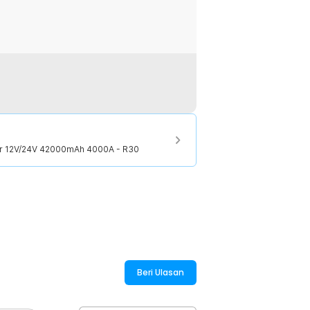
:
ter 12V/24V 42000mAh 4000A - R30
er 12V/24V 42000mAh 4000A - R30
Beri Ulasan