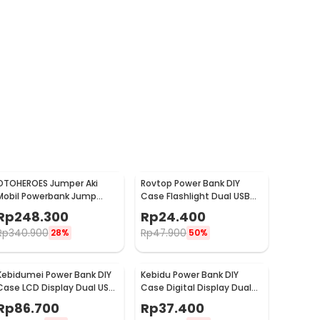
OTOHEROES Jumper Aki
Rovtop Power Bank DIY
Mobil Powerbank Jump
Case Flashlight Dual USB
Starter 12V 10000mAh 300A
Port 5 PCS 18650 - PB-01
Rp
248.300
Rp
24.400
- K21
Rp
340.900
Rp
47.900
28%
50%
Kebidumei Power Bank DIY
Kebidu Power Bank DIY
Case LCD Display Dual USB
Case Digital Display Dual
Port 4 PCS 18650 - KA4
USB Port 8 PCS 18650 - C18
Rp
86.700
Rp
37.400