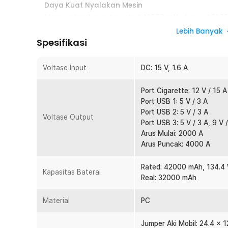
Daya Kuat Nyalakan Mesin
Menawarkan kapasitas rated 42000 mAh dan real 32000 
menghasilkan arus hingga 4000 A untuk menyalakan mes
Lebih Banyak
langsung menghidupkan mesin mobil hanya dengan 1 ala
Spesifikasi
Listrik untuk Semua Perangkat
Tak hanya menyalakan mesin mobil, jump starter juga d
Voltase Input
DC: 15 V, 1.6 A
untuk mengisi daya perangkat atau gadget selama perj
Port Cigarette: 12 V / 15 A
Tetap Terang di Saat Darurat
Port USB 1: 5 V / 3 A
Memeriksa kondisi kendaraan di saat darurat kapan sa
Port USB 2: 5 V / 3 A
LED. Hadir dengan 3 mode penggunaan, nyalakan sente
Voltase Output
Port USB 3: 5 V / 3 A, 9 V /
sinyal SOS di saat darurat.
Arus Mulai: 2000 A
Aman dengan Proteksi Lengkap
Arus Puncak: 4000 A
Fitur proteksi lengkap memastikan proses menyalakan mo
pendek hingga medan, kini Anda dapat menyalakan mobi
Rated: 42000 mAh, 134.4
Kapasitas Baterai
korsleting.
Real: 32000 mAh
Hidupkan Aneka Mobil
Material
PC
Dapat menghasilkan output 12 V, jumper aki mobil ini 
mobil yang ada di pasaran. Pastikan mobil Anda memilik
kerusakan atau korsleting.
Jumper Aki Mobil: 24.4 x 1