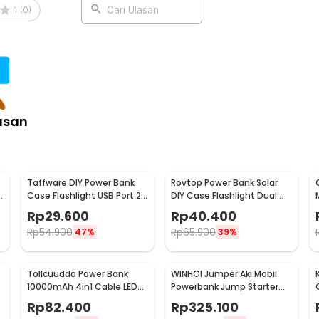
1
(
0
)
Cari Ulasan
asan
Taffware DIY Power Bank
Rovtop Power Bank Solar
Case Flashlight USB Port 2
DIY Case Flashlight Dual
PCS 18650 Flat Top - M06
USB Port 5 PCS 18650 - 4NB1
Rp
29.600
Rp
40.400
Rp
54.900
Rp
65.900
47%
39%
Tollcuudda Power Bank
WINHOI Jumper Aki Mobil
10000mAh 4in1 Cable LED
Powerbank Jump Starter
Flashlight USB Port - Tol1
12V 10000mAh 600A - JX27
Rp
82.400
Rp
325.100