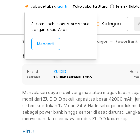
Jabodetabek
ganti
Toko Jakarta Utara
Toko Tangerang
Kategori
A
Silakan ubah lokasi store sesuai
Toko Cikupa
dengan lokasi Anda.
Pick n Go Jakarta Barat
Senin - J
Smartphone & Tablet
Baterai & Charger
Power Bank
Mengerti
Pick n Go Bekasi
Senin - Jumat (08
Pick n Go Depok
Senin - Jumat (08
Rincian Produk
Toko Jakarta Pusat
Senin - Sabtu
Brand
ZUIDID
Berat
Toko Jakarta Barat
Senin - Sabtu
Garansi
1 Bulan Garansi Toko
Dime
Toko Jakarta Utara
Toko Tangerang
Menyalakan daya mobil yang mati atau mogok kapan saja
mobil dari ZUIDID. Dibekali kapasitas besar 42000 mAh, j
Toko Cikupa
sistem kelistrikan 12 V dan 24 V. Hadir sebagai produk mult
Pick n Go Jakarta Barat
Senin - J
sebagai power bank hingga senter di saat darurat. Leng
menyimpan dan membawa produk ZUIDID kapan saja.
Pick n Go Bekasi
Senin - Jumat (08
Pick n Go Depok
Senin - Jumat (08
Fitur