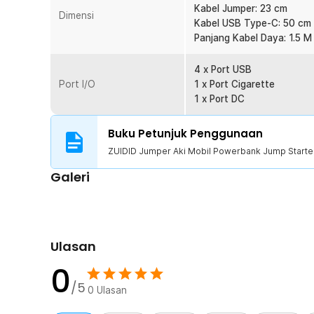
Kabel Jumper: 23 cm
Dimensi
Kelengkapan Produk
Kabel USB Type-C: 50 cm
Panjang Kabel Daya: 1.5 M
Rincian yang Anda dapatkan untuk pembelian produk ini
1 x ZUIDID Jumper Aki Mobil Powerbank Jump Star
4 x Port USB
1 x Adaptor Daya
Port I/O
1 x Port Cigarette
1 x Pasang Kabel Jumper
1 x Port DC
1 x Kabel USB Type C
Buku Petunjuk Penggunaan
ZUIDID Jumper Aki Mobil Powerbank Jump Start
Galeri
Ulasan
0
/5
0
Ulasan