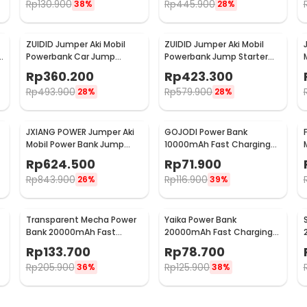
Rp
130.900
Rp
445.900
38%
28%
ZUIDID Jumper Aki Mobil
ZUIDID Jumper Aki Mobil
Powerbank Car Jump
Powerbank Jump Starter
-
Starter 12V 20000mAh 800A
12V 29800mAh - R26
Rp
360.200
Rp
423.300
- R22
Rp
493.900
Rp
579.900
28%
28%
JXIANG POWER Jumper Aki
GOJODI Power Bank
Mobil Power Bank Jump
10000mAh Fast Charging
Starter 20000mAh - JX-
Flashlight Type C USB
Rp
624.500
Rp
71.900
56Pro
22.5W - PB100W
Rp
843.900
Rp
116.900
26%
39%
Transparent Mecha Power
Yaika Power Bank
Bank 20000mAh Fast
20000mAh Fast Charging
h
Charging USB Type C 22.5W
4in1 Cable Dual USB Port -
Rp
133.700
Rp
78.700
- K125
BA-1699
Rp
205.900
Rp
125.900
36%
38%