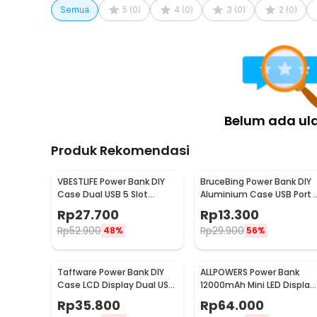
Semua
5
(
0
)
4
(
0
)
3
(
0
)
2
(
0
)
Belum ada ul
Produk Rekomendasi
VBESTLIFE Power Bank DIY
BruceBing Power Bank DIY
Case Dual USB 5 Slot
Aluminium Case USB Port 1
Baterai 18650 Flat Top -
PCS 18650 Flat Top - M3
Rp
27.700
Rp
13.300
YDJ-009HX
Rp
52.900
Rp
29.900
48%
56%
Taffware Power Bank DIY
ALLPOWERS Power Bank
Case LCD Display Dual USB
12000mAh Mini LED Display
Port 8 PCS 18650 - A8
Dual Port USB - S3000B
Rp
35.800
Rp
64.000