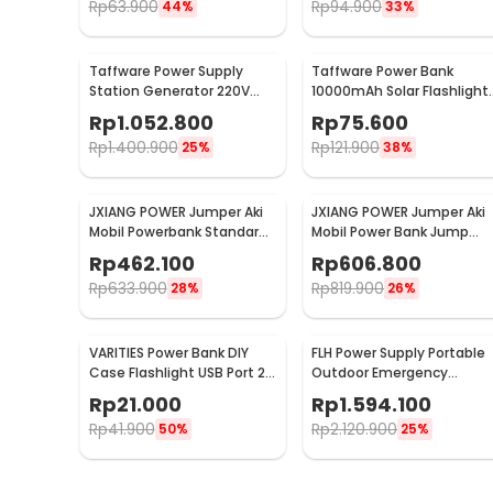
Rp
63.900
Rp
94.900
44%
33%
Taffware Power Supply
Taffware Power Bank
Station Generator 220V
10000mAh Solar Flashlight
69800mAh - OKD180
Waterproof Dual USB Port 
Rp
1.052.800
Rp
75.600
PS-P401
Rp
1.400.900
Rp
121.900
25%
38%
JXIANG POWER Jumper Aki
JXIANG POWER Jumper Aki
Mobil Powerbank Standard
Mobil Power Bank Jump
Jump Starter 20000mAh -
Starter 20000mAh - JX-
Rp
462.100
Rp
606.800
JX27-Pro
27Pro
Rp
633.900
Rp
819.900
28%
26%
VARITIES Power Bank DIY
FLH Power Supply Portable
Case Flashlight USB Port 2
Outdoor Emergency
PCS 18650 Flat Top - V600
Charging 300W 90000mA
Rp
21.000
Rp
1.594.100
- FLH-300
Rp
41.900
Rp
2.120.900
50%
25%