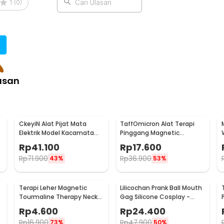
1
(
0
)
Cari Ulasan
asan
CkeyiN Alat Pijat Mata
TaffOmicron Alat Terapi
Elektrik Model Kacamata
Pinggang Magnetic
Eye Care Massager - MR818
Tourmaline Nylon Size L
Rp
41.100
Rp
17.600
Rp
71.900
Rp
36.900
43%
53%
Terapi Leher Magnetic
Lilicochan Prank Ball Mouth
Tourmaline Therapy Neck
Gag Silicone Cosplay -
Massager - DA-3484
FD54
Rp
4.600
Rp
24.400
Rp
16.900
Rp
47.900
73%
50%