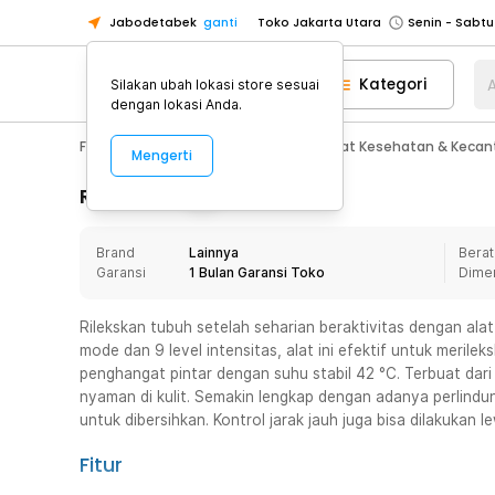
Jabodetabek
ganti
Toko Jakarta Utara
Toko Tangerang
Kategori
A
Silakan ubah lokasi store sesuai
Toko Cikupa
dengan lokasi Anda.
Pick n Go Jakarta Barat
Senin - J
Fashion, Make Up & Beauty Care
Alat Kesehatan & Kecan
Mengerti
Pick n Go Bekasi
Senin - Jumat (08
Pick n Go Depok
Senin - Jumat (08
Rincian Produk
Toko Jakarta Pusat
Senin - Sabtu
Brand
Lainnya
Berat
Toko Jakarta Barat
Senin - Sabtu
Garansi
1 Bulan Garansi Toko
Dime
Toko Jakarta Utara
Toko Tangerang
Rilekskan tubuh setelah seharian beraktivitas dengan ala
mode dan 9 level intensitas, alat ini efektif untuk merile
Toko Cikupa
penghangat pintar dengan suhu stabil 42 °C. Terbuat dar
Pick n Go Jakarta Barat
Senin - J
nyaman di kulit. Semakin lengkap dengan adanya perlind
untuk dibersihkan. Kontrol jarak jauh juga bisa dilakukan le
Pick n Go Bekasi
Senin - Jumat (08
Pick n Go Depok
Senin - Jumat (08
Fitur