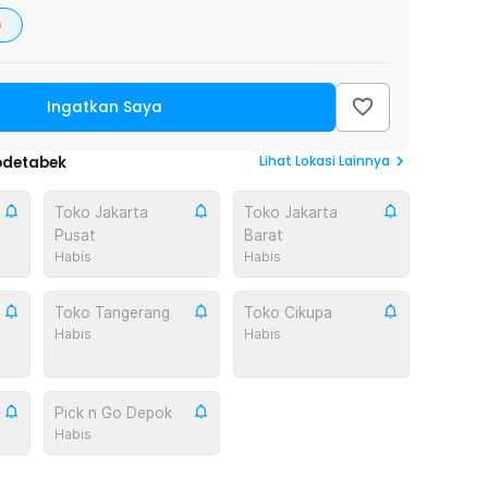
s
Ingatkan Saya
Lihat
Lokasi Lainnya
odetabek
Toko Jakarta
Toko Jakarta
Pusat
Barat
Habis
Habis
Toko Tangerang
Toko Cikupa
Habis
Habis
Pick n Go Depok
Habis