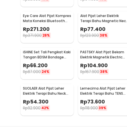
Eye Care Alat Pijat Kompres
Alat Pijat Leher Elektrik
Mata Koneksi Bluetooth
Terapi Bahu Magnetic Nec
Eye Massager - H500
Massager - HX-5880
Rp
271.200
Rp
77.400
Rp
371.900
Rp
123.900
28%
38%
iSHINE Set Tali Pengikat Kaki
PASTSKY Alat Pijat Bekam
Tangan BDSM Bondage
Elektrik Magnetik Electric
Sets Rope - BD15
Machine Cupping - CP-618
Rp
66.200
Rp
104.900
Rp
87.000
Rp
167.900
24%
38%
SUOLAER Alat Pijat Leher
Lemecima Alat Pijat Leher
Elektrik Terapi Bahu Neck
Elektrik Terapi Bahu TENS
Massager - KS-996-1D
Neck Massager - JT-808
Rp
54.300
Rp
73.600
Rp
92.900
Rp
118.900
42%
39%