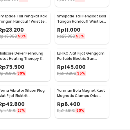
Smspade Tali Pengikat Kaki
Smspade Tali Pengikat Kaki
Tangan Handcuff Wrist Leg
Tangan Handcuff Wrist Leg
BDSM - 00632
BDSM Bondage - PCT6
Rp
23.200
Rp
11.000
Rp
45.900
Rp
25.900
50%
58%
Hailicare Deker Pelindung
LEHIKO Alat Pijat Genggam
Lutut Heating Therapy 3
Portable Electric Gun
Mode Kneepad 1 PCS - 102
Massage Rechargeable -
Rp
75.500
Rp
145.000
KH-320
Rp
121.900
Rp
219.900
39%
35%
Yema Vibrator Silicon Plug
Yunman Bola Magnet Kuat
lat Pijat Elektrik
Magnetic Clamps Orbs
Multifungsi - A1582
Multifungsi 1cm 2 PCS -
Rp
42.800
Rp
8.400
BD05
Rp
57.900
Rp
20.900
27%
60%