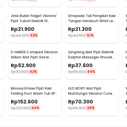
Jinle Bullet Fidget Vibrator
Smspade Tali Pengikat Kaki
k
Pijat Tubuh Elektrik 10
Tangan Handcuff Wrist Leg
Vibration - J-010
BDSM - PCT4
Rp
21.900
Rp
21.300
Rp
44.900
Rp
42.900
52%
51%
S-HANDE U shaped Vibrator
Qingfeng Alat Pijat Elektrik
Silikon Alat Pijat Getar
Dolphin Massager Shoulder
1
Elektrik - SHD-S058
Vibration USB - HK668
Rp
52.900
Rp
37.600
Rp
90.900
Rp
66.900
42%
44%
Mrosaa Ember Pijat Kaki
LILO IKOKY Alat Pijat
Folding Foot Wash Tub SPA
Multifungsi Vibrator Cute
A
Sauna Massage Bucket -
Pig Electric - HL-1907
Rp
152.600
Rp
70.300
7981
Rp
229.900
Rp
114.900
34%
39%