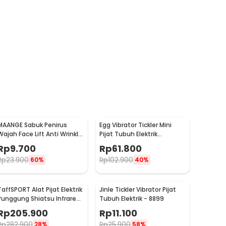
MAANGE Sabuk Penirus
Egg Vibrator Tickler Mini
Wajah Face Lift Anti Wrinkle
Pijat Tubuh Elektrik
Belt - TZ18
Multifungsi with Remote -
Rp
9.700
Rp
61.800
11829
Rp
23.900
Rp
102.900
60%
40%
TaffSPORT Alat Pijat Elektrik
Jinle Tickler Vibrator Pijat
Punggung Shiatsu Infrared
Tubuh Elektrik - 8899
Massager - 608
Rp
205.900
Rp
11.100
Rp
282.900
Rp
25.900
28%
58%