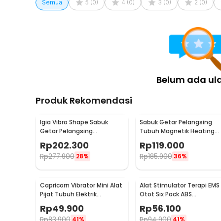
Semua
5
(
0
)
4
(
0
)
3
(
0
)
2
(
0
)
Belum ada ul
Produk Rekomendasi
Igia Vibro Shape Sabuk
Sabuk Getar Pelangsing
Getar Pelangsing
Tubuh Magnetik Heating
Professional Slimming 55W
Vibrating Belt Massager -
Rp
202.300
Rp
119.000
- MC0138
X5
Rp
277.900
Rp
185.900
28%
36%
Capricorn Vibrator Mini Alat
Alat Stimulator Terapi EMS
Pijat Tubuh Elektrik
Otot Six Pack ABS
Multifungsi - EL-025
Abdominal Muscle - 068R2
Rp
49.900
Rp
56.100
Rp
83.900
Rp
94.900
41%
41%