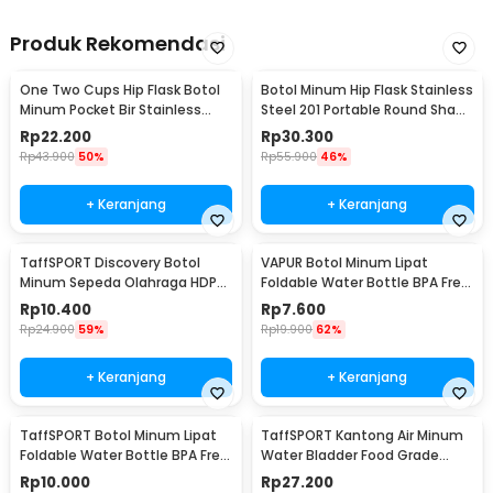
Produk Rekomendasi
One Two Cups Hip Flask Botol
Botol Minum Hip Flask Stainless
Minum Pocket Bir Stainless
Steel 201 Portable Round Shape
Steel 201 8oz - MS351
150ml - B-5
Rp
22.200
Rp
30.300
Rp
43.900
50%
Rp
55.900
46%
+ Keranjang
+ Keranjang
TaffSPORT Discovery Botol
VAPUR Botol Minum Lipat
Minum Sepeda Olahraga HDPE
Foldable Water Bottle BPA Free
Dust Cover 650ml - 3026
Karabiner 500ml - V5
Rp
10.400
Rp
7.600
Rp
24.900
59%
Rp
19.900
62%
+ Keranjang
+ Keranjang
TaffSPORT Botol Minum Lipat
TaffSPORT Kantong Air Minum
Foldable Water Bottle BPA Free
Water Bladder Food Grade
700ml - S29
Hydration Bag 2L - SD16
Rp
10.000
Rp
27.200