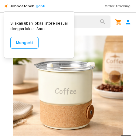
Jabodetabek
ganti
Order Tracking
Alat Kopi
Silakan ubah lokasi store sesuai
dengan lokasi Anda.
Mengerti