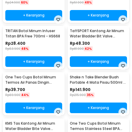
Rp
24.900
60%
Rp
51.900
48%
+ Keranjang
+ Keranjang
TRITAN Botol Minum Infuser
TaffSPORT Kantong Air Minum
Tritan BPA Free 700ml - HS668
Water Bladder Bit Valve
Hydration Bag 2L - SD16
Rp
28.400
Rp
48.300
Rp
53.900
48%
Rp
81.900
42%
+ Keranjang
+ Keranjang
One Two Cups Botol Minum
Shake n Take Blender Buah
Termos Air Panas Dingin
Portable 4 Mata Pisau 500ml -
Stainless Steel 260ml -
VT-04
Rp
39.700
Rp
141.900
AQW575
Rp
69.900
44%
Rp
215.900
35%
+ Keranjang
+ Keranjang
KMS Tas Kantong Air Minum
One Two Cups Botol Minum
Water Bladder Bite Valve
Termos Stainless Steel BPA