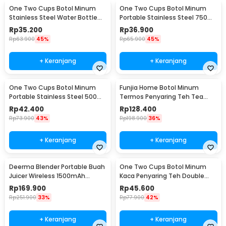
One Two Cups Botol Minum
One Two Cups Botol Minum
Stainless Steel Water Bottle
Portable Stainless Steel 750ml
300ml - YM006
- YM006
Rp
35.200
Rp
36.900
Rp
63.900
45%
Rp
65.900
45%
+ Keranjang
+ Keranjang
One Two Cups Botol Minum
Funjia Home Botol Minum
Portable Stainless Steel 500ml
Termos Penyaring Teh Tea
- YM006
Infuser 520ml
Rp
42.400
Rp
128.400
Rp
73.900
43%
Rp
198.900
36%
+ Keranjang
+ Keranjang
Deerma Blender Portable Buah
One Two Cups Botol Minum
Juicer Wireless 1500mAh
Kaca Penyaring Teh Double
400ml - DEM-NU05
Wall 230ml - X9001
Rp
169.900
Rp
45.600
Rp
251.900
33%
Rp
77.900
42%
+ Keranjang
+ Keranjang