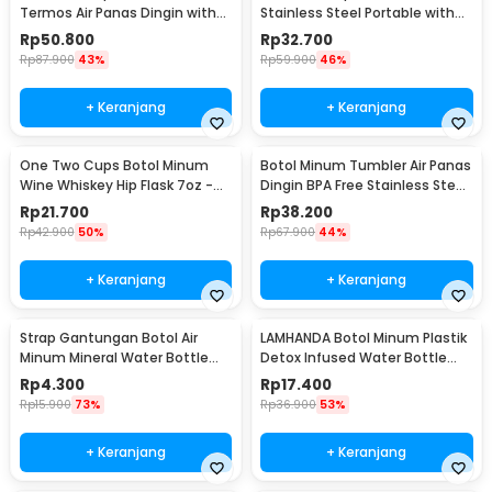
Termos Air Panas Dingin with
Stainless Steel Portable with
Cup Head 500ml - SUS304
Carabiner 750ml - GBD
Rp
50.800
Rp
32.700
Rp
87.900
43%
Rp
59.900
46%
+ Keranjang
+ Keranjang
One Two Cups Botol Minum
Botol Minum Tumbler Air Panas
Wine Whiskey Hip Flask 7oz -
Dingin BPA Free Stainless Steel
F0212
350ml - HS-6983
Rp
21.700
Rp
38.200
Rp
42.900
50%
Rp
67.900
44%
+ Keranjang
+ Keranjang
Strap Gantungan Botol Air
LAMHANDA Botol Minum Plastik
Minum Mineral Water Bottle
Detox Infused Water Bottle
Belt Hanger - 3330
BPA Free 1L - QWF236
Rp
4.300
Rp
17.400
Rp
15.900
73%
Rp
36.900
53%
+ Keranjang
+ Keranjang