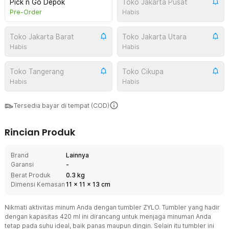
Pick n Go Depok
Toko Jakarta Pusat
Pre-Order
Habis
Toko Jakarta Barat
Toko Jakarta Utara
Habis
Habis
Toko Tangerang
Toko Cikupa
Habis
Habis
Tersedia bayar di tempat (COD)
Rincian Produk
Brand
Lainnya
Garansi
-
Berat Produk
0.3 kg
Dimensi Kemasan
11
x
11
x
13
cm
Nikmati aktivitas minum Anda dengan tumbler ZYLO. Tumbler yang hadir
dengan kapasitas 420 ml ini dirancang untuk menjaga minuman Anda
tetap pada suhu ideal, baik panas maupun dingin. Selain itu tumbler ini