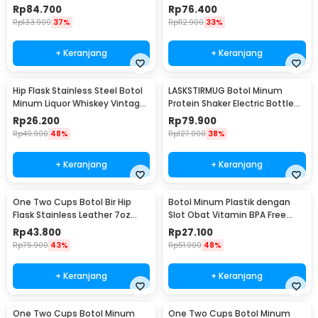
Hydration Bag 3L - BL018
Free 400ml - K623
Rp
84.700
Rp
76.400
Rp
133.900
37%
Rp
112.900
33%
+ Keranjang
+ Keranjang
Hip Flask Stainless Steel Botol
LASKSTIRMUG Botol Minum
Minum Liquor Whiskey Vintage
Protein Shaker Electric Bottle
7oz Jack Daniel - H-7
BPA Free 480ml - 1505
Rp
26.200
Rp
79.900
Rp
49.900
48%
Rp
127.900
38%
+ Keranjang
+ Keranjang
One Two Cups Botol Bir Hip
Botol Minum Plastik dengan
Flask Stainless Leather 7oz
Slot Obat Vitamin BPA Free
with Shot Glass
600ml - 830
Rp
43.800
Rp
27.100
Rp
75.900
43%
Rp
51.900
48%
+ Keranjang
+ Keranjang
One Two Cups Botol Minum
One Two Cups Botol Minum