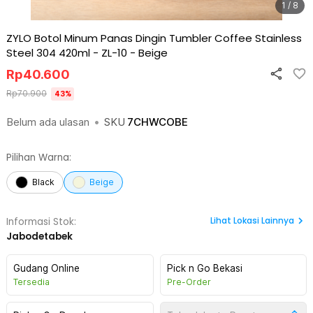
1 / 8
ZYLO Botol Minum Panas Dingin Tumbler Coffee Stainless
Steel 304 420ml - ZL-10
-
Beige
Rp
40.600
Rp
70.900
43
%
Belum ada ulasan
•
SKU
7CHWCOBE
Pilihan Warna:
Black
Beige
Lihat
Lokasi Lainnya
Informasi Stok:
Jabodetabek
Gudang Online
Pick n Go Bekasi
Tersedia
Pre-Order