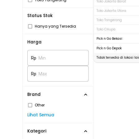
Toko Jakarta Barat
Toko Jakarta Utara
Status Stok
Toko Tangerang
Hanya yang Tersedia
Toko Cikupa
Pick n Go Bekasi
Harga
Pick n Go Depok
Tidak tersedia di lokasi lai
Rp
Min
Rp
Max
Brand
Other
Lihat Semua
Kategori