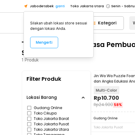
Jabodetabek
ganti
Toko Jakarta Utara
Toko Tangerang
Kategori
Silakan ubah lokasi store sesuai
Toko Cikupa
dengan lokasi Anda.
Pick n Go Jakarta Barat
Senin - J
"WA 0812 2782 5310 Jasa Pembu
Mengerti
Pick n Go Bekasi
Senin - Jumat (08
Sleman"
Pick n Go Depok
Senin - Jumat (08
1
Produk
Toko Jakarta Pusat
Senin - Sabtu
Toko Jakarta Barat
Senin - Sabtu
Jin Wa Wa Puzzle Foa
Filter Produk
Toko Jakarta Utara
dan Angka Edukasi An
Toko Tangerang
Multi-Color
Rp
10.700
Toko Cikupa
Lokasi Barang
Rp
24.900
58%
Pick n Go Jakarta Barat
Senin - J
Gudang Online
Toko Cikupa
Pick n Go Bekasi
Senin - Jumat (08
Toko Jakarta Barat
Gudang Online
Toko Jakarta Pusat
Pick n Go Depok
Senin - Jumat (08
Toko Jakarta Pusat
Toko Jakarta Utara
Toko Tangerang