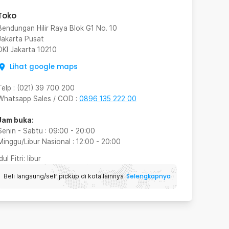
Toko
Bendungan Hilir Raya Blok G1 No. 10
Jakarta Pusat
DKI Jakarta
10210
Lihat google maps
Telp
:
(021) 39 700 200
Whatsapp Sales / COD
:
0896 135 222 00
Jam buka:
Senin - Sabtu
:
09:00
-
20:00
Minggu/Libur Nasional
:
12:00
-
20:00
Idul Fitri
: libur
Selengkapnya
Beli langsung/self pickup di kota lainnya