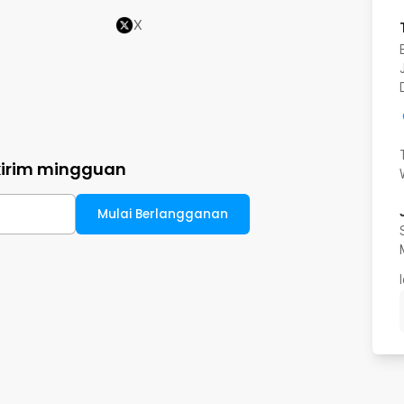
X
kirim mingguan
Mulai Berlangganan