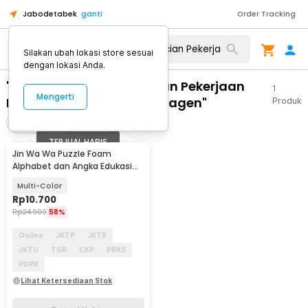
Jabodetabek
ganti
Order Tracking
Silakan ubah lokasi store sesuai
dengan lokasi Anda.
"WA 0812 2782 5310 Rincian Pekerjaan
1
Mengerti
Plafon Cantik Masaran Sragen"
Produk
Filter
Urutkan
TERJUAL HABIS
Jin Wa Wa Puzzle Foam
Alphabet dan Angka Edukasi
Anak 36 PCS
Multi-Color
Rp
10.700
Rp
24.900
58%
Online
JKTP
JKTB
JKTU
TGR
CKP
PBKS
PDPK
Lihat Ketersediaan Stok