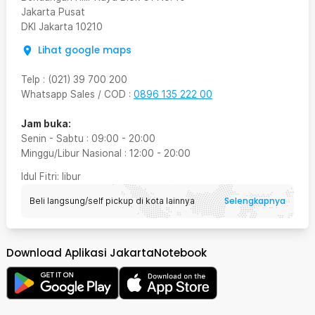
Jakarta Pusat
DKI Jakarta
10210
Lihat google maps
Telp
:
(021) 39 700 200
Whatsapp Sales / COD
:
0896 135 222 00
Jam buka:
Senin - Sabtu
:
09:00
-
20:00
Minggu/Libur Nasional
:
12:00
-
20:00
Idul Fitri
: libur
Selengkapnya
Beli langsung/self pickup di kota lainnya
Download Aplikasi JakartaNotebook