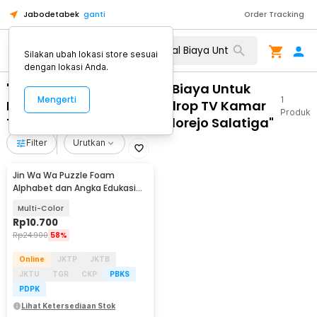
Jabodetabek
ganti
Order Tracking
Silakan ubah lokasi store sesuai
dengan lokasi Anda.
"WA 0812 2782 5310 Total Biaya Untuk
Mengerti
1
Memasang Interior Backdrop TV Kamar
Produk
Tidur Minimalis Murah Sidorejo Salatiga"
Filter
Urutkan
Jin Wa Wa Puzzle Foam
Alphabet dan Angka Edukasi
Anak 36 PCS
Multi-Color
Rp
10.700
Rp
24.900
58%
Online
JKTP
JKTB
JKTU
TGR
CKP
PBKS
PDPK
Lihat Ketersediaan Stok