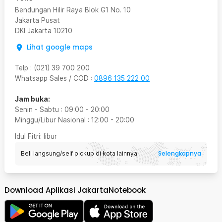
Bendungan Hilir Raya Blok G1 No. 10
Jakarta Pusat
DKI Jakarta
10210
Lihat google maps
Telp
:
(021) 39 700 200
Whatsapp Sales / COD
:
0896 135 222 00
Jam buka:
Senin - Sabtu
:
09:00
-
20:00
Minggu/Libur Nasional
:
12:00
-
20:00
Idul Fitri
: libur
Selengkapnya
Beli langsung/self pickup di kota lainnya
Download Aplikasi JakartaNotebook