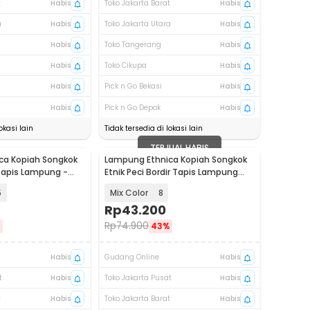
t
Habis
Toko Jakarta Barat
Habis
a
Habis
Toko Jakarta Utara
Habis
Habis
Toko Tangerang
Habis
Habis
Toko Cikupa
Habis
Habis
Pick n Go Bekasi
Habis
Habis
Pick n Go Depok
Habis
okasi lain
Tidak tersedia di lokasi lain
TERJUAL HABIS
ca Kopiah Songkok
Lampung Ethnica Kopiah Songkok
 Tapis Lampung -
Etnik Peci Bordir Tapis Lampung
Asli - LE-PB01
5
Mix Color
8
Rp
43.200
Rp
74.900
%
43%
Habis
Gudang Online
Habis
t
Habis
Toko Jakarta Pusat
Habis
t
Habis
Toko Jakarta Barat
Habis