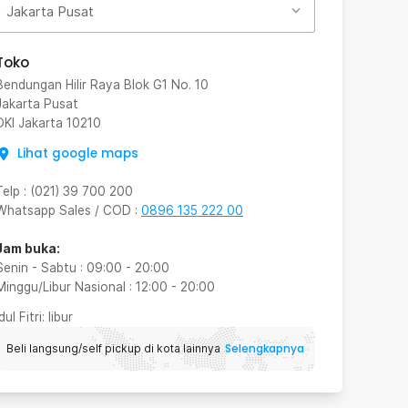
Jakarta Pusat
Toko
Bendungan Hilir Raya Blok G1 No. 10
Jakarta Pusat
DKI Jakarta
10210
Lihat google maps
Telp
:
(021) 39 700 200
Whatsapp Sales / COD
:
0896 135 222 00
Jam buka:
Senin - Sabtu
:
09:00
-
20:00
Minggu/Libur Nasional
:
12:00
-
20:00
Idul Fitri
: libur
Selengkapnya
Beli langsung/self pickup di kota lainnya