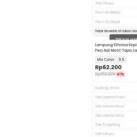
Toko Cikupa
Pick n Go Bekasi
Pick n Go Depok
Tidak tersedia di lokasi lai
TERJUAL HA
Lampung Ethnica Kopi
Peci Asli Motif Tapis 
LE812
Mix Color
9.5
Rp
62.200
Rp
103.900
41%
Gudang Online
Toko Jakarta Pusat
Toko Jakarta Barat
Toko Jakarta Utara
Toko Tangerang
Toko Cikupa