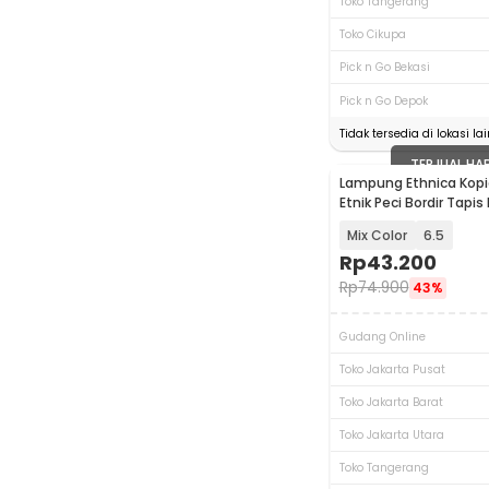
Toko Tangerang
Toko Cikupa
Pick n Go Bekasi
Pick n Go Depok
Tidak tersedia di lokasi lai
TERJUAL HA
Lampung Ethnica Kopi
Etnik Peci Bordir Tapi
Asli - LET520
Mix Color
6.5
Rp
43.200
Rp
74.900
43%
Gudang Online
Toko Jakarta Pusat
Toko Jakarta Barat
Toko Jakarta Utara
Toko Tangerang