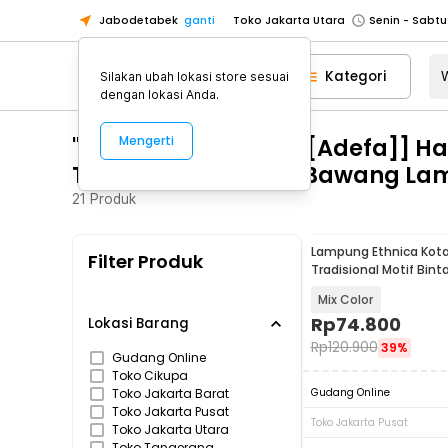
Jabodetabek
ganti
Toko Jakarta Utara
Toko Tangerang
Kategori
Silakan ubah lokasi store sesuai
Toko Cikupa
dengan lokasi Anda.
Pick n Go Jakarta Barat
Senin - J
"WA 0821 1305 0400 [[Adefa]] 
Mengerti
Pick n Go Bekasi
Senin - Jumat (08
Terpercaya Tulang Bawang La
Pick n Go Depok
Senin - Jumat (08
21
Produk
Toko Jakarta Pusat
Senin - Sabtu
Toko Jakarta Barat
Senin - Sabtu
Lampung Ethnica Kota
Filter Produk
Toko Jakarta Utara
Tradisional Motif Binta
Toko Tangerang
Mix Color
Rp
74.800
Toko Cikupa
Lokasi Barang
Rp
120.900
39%
Pick n Go Jakarta Barat
Senin - J
Gudang Online
Toko Cikupa
Pick n Go Bekasi
Senin - Jumat (08
Toko Jakarta Barat
Gudang Online
Toko Jakarta Pusat
Pick n Go Depok
Senin - Jumat (08
Toko Jakarta Pusat
Toko Jakarta Utara
Toko Tangerang