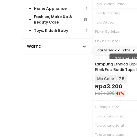
Toko Jakarta Utara
Home Appliance
1
Toko Tangerang
Fashion, Make Up &
19
Beauty Care
Toko Cikupa
Toys, Kids & Baby
1
Pick n Go Bekasi
Pick n Go Depok
Warna
Tidak tersedia di lokasi lai
TERJUAL HA
Lampung Ethnica Kopi
Etnik Peci Bordir Tapi
Asli - LET520
Mix Color
7.5
Rp
43.200
Rp
74.900
43%
Gudang Online
Toko Jakarta Pusat
Toko Jakarta Barat
Toko Jakarta Utara