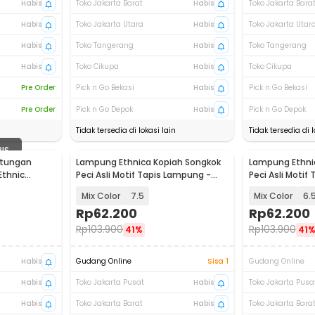
Habis
Toko Jakarta Barat
Habis
Toko Jakarta Bara
Habis
Toko Jakarta Utara
Habis
Toko Jakarta Utar
Habis
Toko Tangerang
Habis
Toko Tangerang
Habis
Toko Cikupa
Habis
Toko Cikupa
Pre Order
Pick n Go Bekasi
Habis
Pick n Go Bekasi
Pre Order
Pick n Go Depok
Habis
Pick n Go Depok
Tidak tersedia di lokasi lain
Tidak tersedia di l
BIS
ntungan
Lampung Ethnica Kopiah Songkok
Lampung Ethni
Ethnic
Peci Asli Motif Tapis Lampung -
Peci Asli Motif
LE812
LE812
Mix Color
7.5
Mix Color
6.
Rp
62.200
Rp
62.200
Rp
103.900
Rp
103.900
41%
41
Habis
Gudang Online
Sisa 1
Gudang Online
Habis
Toko Jakarta Pusat
Habis
Toko Jakarta Pusa
Habis
Toko Jakarta Barat
Habis
Toko Jakarta Bara