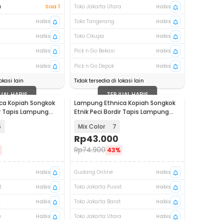
a
Sisa 1
Toko Jakarta Utara
Habis
Habis
Toko Tangerang
Habis
Habis
Toko Cikupa
Habis
Habis
Pick n Go Bekasi
Habis
Habis
Pick n Go Depok
Habis
okasi lain
Tidak tersedia di lokasi lain
UAL HABIS
TERJUAL HABIS
ca Kopiah Songkok
Lampung Ethnica Kopiah Songkok
ir Tapis Lampung
Etnik Peci Bordir Tapis Lampung
Asli - LE-PB01
5
Mix Color
7
Rp
43.000
Rp
74.900
%
43%
Habis
Gudang Online
Habis
t
Habis
Toko Jakarta Pusat
Habis
t
Habis
Toko Jakarta Barat
Habis
a
Habis
Toko Jakarta Utara
Habis