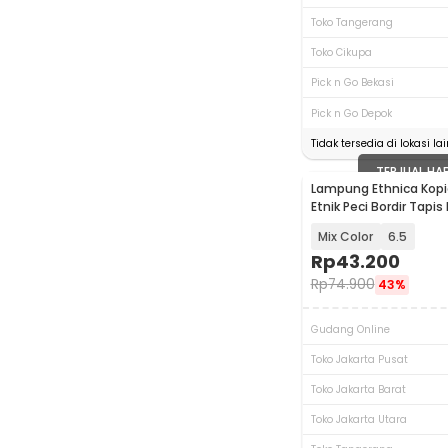
Toko Tangerang
Toko Cikupa
Pick n Go Bekasi
Pick n Go Depok
Tidak tersedia di lokasi lai
TERJUAL HA
Lampung Ethnica Kopi
Etnik Peci Bordir Tapi
Asli - LE-PB01
Mix Color
6.5
Rp
43.200
Rp
74.900
43%
Gudang Online
Toko Jakarta Pusat
Toko Jakarta Barat
Toko Jakarta Utara