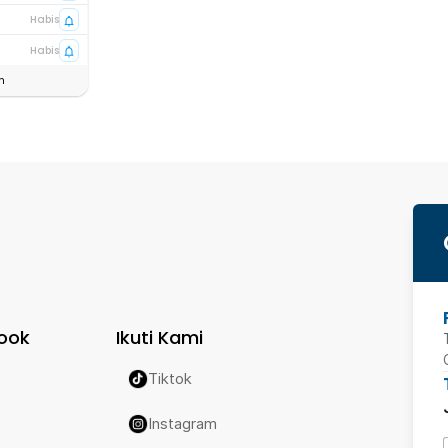
Habis
Habis
n
ook
Ikuti Kami
Tiktok
Instagram