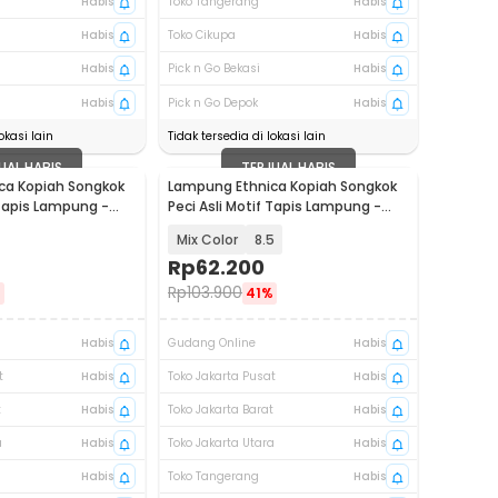
Habis
Toko Tangerang
Habis
Habis
Toko Cikupa
Habis
Habis
Pick n Go Bekasi
Habis
Habis
Pick n Go Depok
Habis
okasi lain
Tidak tersedia di lokasi lain
UAL HABIS
TERJUAL HABIS
ca Kopiah Songkok
Lampung Ethnica Kopiah Songkok
 Tapis Lampung -
Peci Asli Motif Tapis Lampung -
LE812
Mix Color
8.5
Rp
62.200
Rp
103.900
%
41%
Habis
Gudang Online
Habis
t
Habis
Toko Jakarta Pusat
Habis
t
Habis
Toko Jakarta Barat
Habis
a
Habis
Toko Jakarta Utara
Habis
Habis
Toko Tangerang
Habis