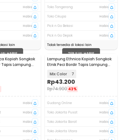
Habis
Toko Tangerang
Habis
Habis
Toko Cikupa
Habis
Habis
Pick n Go Bekasi
Habis
Habis
Pick n Go Depok
Habis
okasi lain
Tidak tersedia di lokasi lain
UAL HABIS
TERJUAL HABIS
ca Kopiah Songkok
Lampung Ethnica Kopiah Songkok
ir Tapis Lampung
Etnik Peci Bordir Tapis Lampung
Asli - LET520
Mix Color
7
Rp
43.200
Rp
74.900
%
43%
Habis
Gudang Online
Habis
t
Habis
Toko Jakarta Pusat
Habis
t
Habis
Toko Jakarta Barat
Habis
a
Habis
Toko Jakarta Utara
Habis