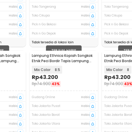
Habis
Toko Tangerang
Habis
Toko Tangerang
Habis
Toko Cikupa
Habis
Toko Cikupa
Habis
Pick n Go Bekasi
Habis
Pick n Go Bekasi
Habis
Pick n Go Depok
Habis
Pick n Go Depok
n
Tidak tersedia di lokasi lain
Tidak tersedia di l
BIS
TERJUAL HABIS
TERJ
ah Songkok
Lampung Ethnica Kopiah Songkok
Lampung Ethni
s Lampung
Etnik Peci Bordir Tapis Lampung
Etnik Peci Bord
Asli - LET520
Asli - LET520
Mix Color
8.5
Mix Color
8
Rp
43.200
Rp
43.200
Rp
74.900
Rp
74.900
43%
43
Habis
Gudang Online
Habis
Gudang Online
Habis
Toko Jakarta Pusat
Habis
Toko Jakarta Pusa
Habis
Toko Jakarta Barat
Habis
Toko Jakarta Bara
Habis
Toko Jakarta Utara
Habis
Toko Jakarta Utar