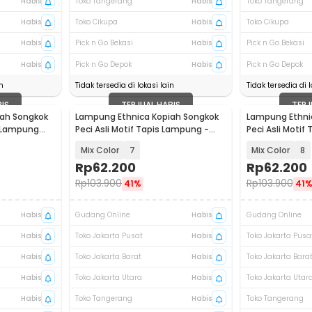
Habis
Toko Tangerang
Habis
Toko Tangerang
Habis
Toko Cikupa
Habis
Toko Cikupa
Habis
Pick n Go Bekasi
Habis
Pick n Go Bekasi
Habis
Pick n Go Depok
Habis
Pick n Go Depok
n
Tidak tersedia di lokasi lain
Tidak tersedia di l
BIS
TERJUAL HABIS
TERJ
ah Songkok
Lampung Ethnica Kopiah Songkok
Lampung Ethni
s Lampung
Peci Asli Motif Tapis Lampung -
Peci Asli Motif
LE812
LE812
Mix Color
7
Mix Color
8
Rp
62.200
Rp
62.200
Rp
103.900
Rp
103.900
41%
41
Habis
Gudang Online
Habis
Gudang Online
Habis
Toko Jakarta Pusat
Habis
Toko Jakarta Pusa
Habis
Toko Jakarta Barat
Habis
Toko Jakarta Bara
Habis
Toko Jakarta Utara
Habis
Toko Jakarta Utar
Habis
Toko Tangerang
Habis
Toko Tangerang