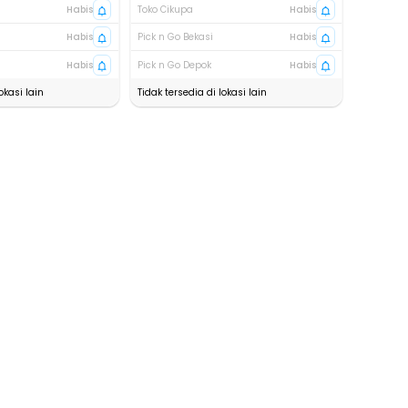
Habis
Toko Cikupa
Habis
Habis
Pick n Go Bekasi
Habis
Habis
Pick n Go Depok
Habis
okasi lain
Tidak tersedia di lokasi lain