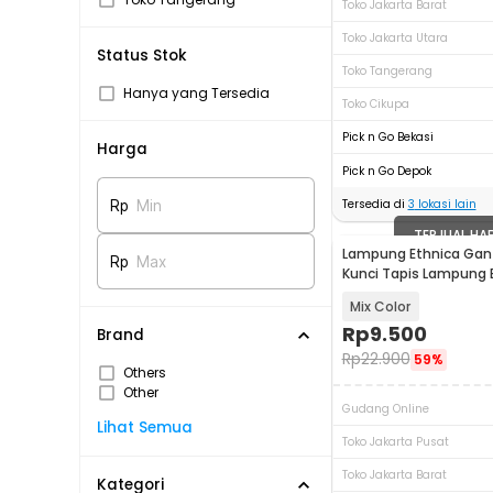
Toko Jakarta Barat
Toko Jakarta Utara
Status Stok
Toko Tangerang
Hanya yang Tersedia
Toko Cikupa
Pick n Go Bekasi
Harga
Pick n Go Depok
Tersedia di
3
lokasi lain
Rp
Min
TERJUAL HA
Lampung Ethnica Ga
Rp
Max
Kunci Tapis Lampung 
Keychain - LE120
Mix Color
Rp
9.500
Brand
Rp
22.900
59%
Others
Other
Gudang Online
Lihat Semua
Toko Jakarta Pusat
Toko Jakarta Barat
Kategori