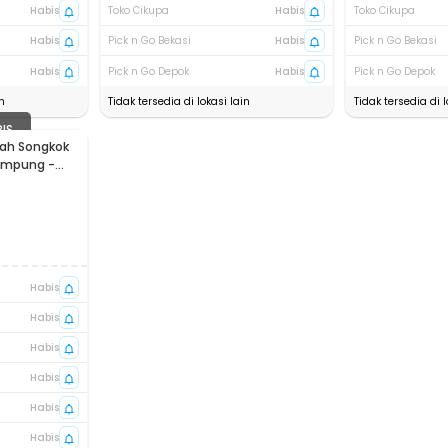
Habis
Toko Cikupa
Habis
Toko Cikupa
Habis
Pick n Go Bekasi
Habis
Pick n Go Bekasi
Habis
Pick n Go Depok
Habis
Pick n Go Depok
n
Tidak tersedia di lokasi lain
Tidak tersedia di l
BIS
ah Songkok
Lampung -
Habis
Habis
Habis
Habis
Habis
Habis