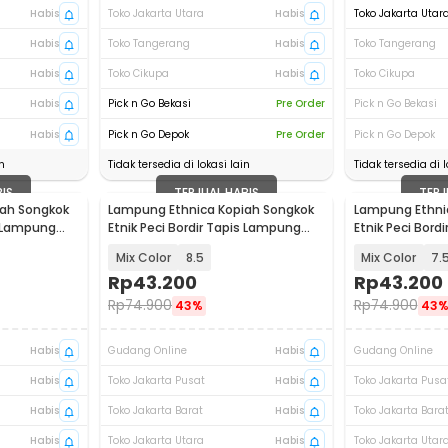
Habis
Toko Jakarta Utara
Habis
Toko Jakarta Utar
Habis
Toko Tangerang
Habis
Toko Tangerang
Habis
Toko Cikupa
Habis
Toko Cikupa
Habis
Pick n Go Bekasi
Pre Order
Pick n Go Bekasi
Habis
Pick n Go Depok
Pre Order
Pick n Go Depok
n
Tidak tersedia di lokasi lain
Tidak tersedia di l
BIS
TERJUAL HABIS
TERJ
ah Songkok
Lampung Ethnica Kopiah Songkok
Lampung Ethni
s Lampung
Etnik Peci Bordir Tapis Lampung
Etnik Peci Bord
Asli - LE-PB01
Asli - LE-PB01
Mix Color
8.5
Mix Color
7.
Rp
43.200
Rp
43.200
Rp
74.900
Rp
74.900
43%
43
Habis
Gudang Online
Habis
Gudang Online
Habis
Toko Jakarta Pusat
Habis
Toko Jakarta Pusa
Habis
Toko Jakarta Barat
Habis
Toko Jakarta Bara
Habis
Toko Jakarta Utara
Habis
Toko Jakarta Utar