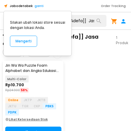
Jabodetabek
ganti
Order Tracking
Silakan ubah lokasi store sesuai
dengan lokasi Anda.
"WA 0821 1305 0400 [[Adefa]] Jasa
1
Mengerti
Geotube Pantai Wilayah"
Produk
Filter
Urutkan
Jin Wa Wa Puzzle Foam
Alphabet dan Angka Edukasi
Anak 36 PCS
Multi-Color
Rp
10.700
Rp
24.900
58%
Online
JKTP
JKTB
JKTU
TGR
CKP
PBKS
PDPK
Lihat Ketersediaan Stok