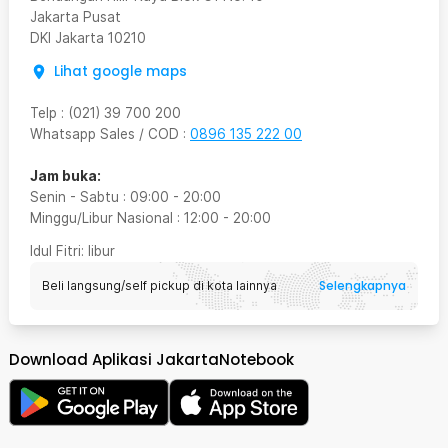
Jakarta Pusat
DKI Jakarta
10210
Lihat google maps
Telp
:
(021) 39 700 200
Whatsapp Sales / COD
:
0896 135 222 00
Jam buka:
Senin - Sabtu
:
09:00
-
20:00
Minggu/Libur Nasional
:
12:00
-
20:00
Idul Fitri
: libur
Selengkapnya
Beli langsung/self pickup di kota lainnya
Download Aplikasi JakartaNotebook