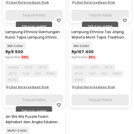
Lihat Ketersediaan Stok
Lihat Ketersediaan Stok
Terjual Habis
Terjual Habis
TERJUAL HABIS
TERJUAL HABIS
Lampung Ethnica Gantungan
Lampung Ethnica Tas Jinjing
Kunci Tapis Lampung Ethnic
Wanita Motif Tapis Traditional
Keychain - LE120
Handbag - LE2
Mix Color
Mix Color
Rp
9.500
Rp
107.400
Rp
22.900
59%
Rp
170.900
38%
Online
JKTP
JKTB
Online
JKTP
JKTB
JKTU
TGR
CKP
PBKS
JKTU
TGR
CKP
PBKS
PDPK
PDPK
Lihat Ketersediaan Stok
Lihat Ketersediaan Stok
Terjual Habis
Terjual Habis
TERJUAL HABIS
Jin Wa Wa Puzzle Foam
Alphabet dan Angka Edukasi
Anak 36 PCS
Multi-Color