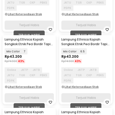
JKTU
TGR
CKP
PBKS
JKTU
TGR
CKP
PBKS
PDPK
PDPK
Lihat Ketersediaan Stok
Lihat Ketersediaan Stok
Terjual Habis
Terjual Habis
TERJUAL HABIS
TERJUAL HABIS
Lampung Ethnica Kopiah
Lampung Ethnica Kopiah
Songkok Etnik Peci Bordir Tapis
Songkok Etnik Peci Bordir Tapis
Lampung Asli - LET520
Lampung Asli - LET520
Mix Color
7
Mix Color
6.5
Rp
43.200
Rp
43.200
Rp
74.900
43%
Rp
74.900
43%
Online
JKTP
JKTB
Online
JKTP
JKTB
JKTU
TGR
CKP
PBKS
JKTU
TGR
CKP
PBKS
PDPK
PDPK
Lihat Ketersediaan Stok
Lihat Ketersediaan Stok
Terjual Habis
Terjual Habis
TERJUAL HABIS
TERJUAL HABIS
Lampung Ethnica Kopiah
Lampung Ethnica Kopiah