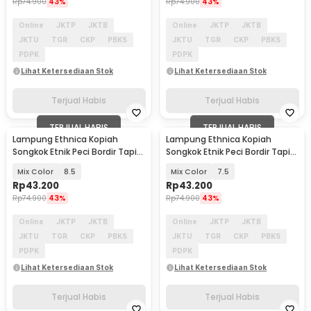
Rp
74.900
43%
Rp
74.900
43%
Online
JKTP
JKTB
Online
JKTP
JKTB
JKTU
TGR
CKP
PBKS
JKTU
TGR
CKP
PBKS
PDPK
PDPK
Lihat Ketersediaan Stok
Lihat Ketersediaan Stok
Terjual Habis
Terjual Habis
TERJUAL HABIS
TERJUAL HABIS
Lampung Ethnica Kopiah
Lampung Ethnica Kopiah
Songkok Etnik Peci Bordir Tapis
Songkok Etnik Peci Bordir Tapis
Lampung Asli - LE-PB01
Lampung Asli - LE-PB01
Mix Color
8.5
Mix Color
7.5
Rp
43.200
Rp
43.200
Rp
74.900
43%
Rp
74.900
43%
Online
JKTP
JKTB
Online
JKTP
JKTB
JKTU
TGR
CKP
PBKS
JKTU
TGR
CKP
PBKS
PDPK
PDPK
Lihat Ketersediaan Stok
Lihat Ketersediaan Stok
Terjual Habis
Terjual Habis