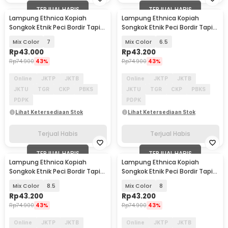
TERJUAL HABIS
TERJUAL HABIS
Lampung Ethnica Kopiah
Lampung Ethnica Kopiah
Songkok Etnik Peci Bordir Tapis
Songkok Etnik Peci Bordir Tapis
Lampung Asli - LE-PB01
Lampung Asli - LE-PB01
Mix Color
7
Mix Color
6.5
Rp
43.000
Rp
43.200
Rp
74.900
43%
Rp
74.900
43%
Online
JKTP
JKTB
Online
JKTP
JKTB
JKTU
TGR
CKP
PBKS
JKTU
TGR
CKP
PBKS
PDPK
PDPK
Lihat Ketersediaan Stok
Lihat Ketersediaan Stok
Terjual Habis
Terjual Habis
TERJUAL HABIS
TERJUAL HABIS
Lampung Ethnica Kopiah
Lampung Ethnica Kopiah
Songkok Etnik Peci Bordir Tapis
Songkok Etnik Peci Bordir Tapis
Lampung Asli - LET520
Lampung Asli - LET520
Mix Color
8.5
Mix Color
8
Rp
43.200
Rp
43.200
Rp
74.900
43%
Rp
74.900
43%
Online
JKTP
JKTB
Online
JKTP
JKTB