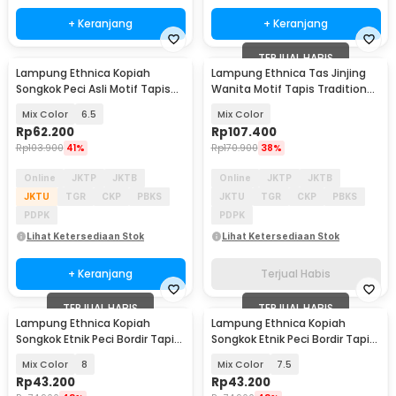
+ Keranjang
+ Keranjang
TERJUAL HABIS
Lampung Ethnica Kopiah
Lampung Ethnica Tas Jinjing
Songkok Peci Asli Motif Tapis
Wanita Motif Tapis Traditional
Lampung - LE812
Handbag - LE3
Mix Color
6.5
Mix Color
Rp
62.200
Rp
107.400
Rp
103.900
41%
Rp
170.900
38%
Online
JKTP
JKTB
Online
JKTP
JKTB
JKTU
TGR
CKP
PBKS
JKTU
TGR
CKP
PBKS
PDPK
PDPK
Lihat Ketersediaan Stok
Lihat Ketersediaan Stok
+ Keranjang
Terjual Habis
TERJUAL HABIS
TERJUAL HABIS
Lampung Ethnica Kopiah
Lampung Ethnica Kopiah
Songkok Etnik Peci Bordir Tapis
Songkok Etnik Peci Bordir Tapis
Lampung Asli - LE-PB01
Lampung Asli - LET520
Mix Color
8
Mix Color
7.5
Rp
43.200
Rp
43.200