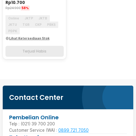
Rp
10.700
Rp
24.900
58%
Online
JKTP
JKTB
JKTU
TGR
CKP
PBKS
PDPK
Lihat Ketersediaan Stok
Terjual Habis
Contact Center
Pembelian Online
Telp : (021) 39 700 200
Customer Service (WA) :
0899 721 7050