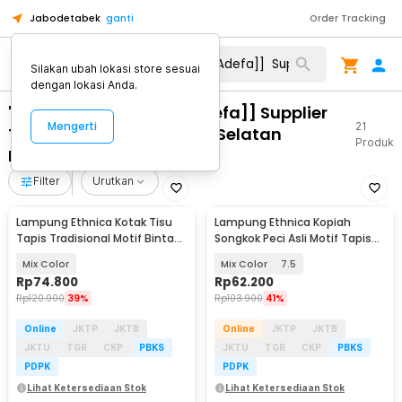
Jabodetabek
ganti
Order Tracking
Silakan ubah lokasi store sesuai
dengan lokasi Anda.
"WA 0821 1305 0400 [[Adefa]] Supplier
Mengerti
21
Turfpave HDPE Lampung Selatan
Produk
Lampung"
Filter
Urutkan
Lampung Ethnica Kotak Tisu
Lampung Ethnica Kopiah
Tapis Tradisional Motif Bintang
Songkok Peci Asli Motif Tapis
- LE1
Lampung - LE812
Mix Color
Mix Color
7.5
Rp
74.800
Rp
62.200
Rp
120.900
39%
Rp
103.900
41%
Online
JKTP
JKTB
Online
JKTP
JKTB
JKTU
TGR
CKP
PBKS
JKTU
TGR
CKP
PBKS
PDPK
PDPK
Lihat Ketersediaan Stok
Lihat Ketersediaan Stok