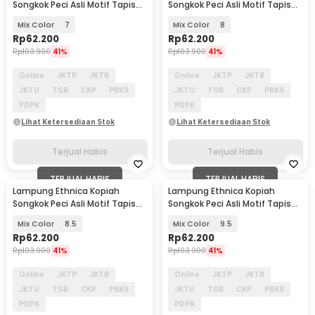
Songkok Peci Asli Motif Tapis
Songkok Peci Asli Motif Tapis
Lampung - LE812
Lampung - LE812
Mix Color
7
Mix Color
8
Rp
62.200
Rp
62.200
Rp
103.900
41%
Rp
103.900
41%
Online
JKTP
JKTB
Online
JKTP
JKTB
JKTU
TGR
CKP
PBKS
JKTU
TGR
CKP
PBKS
PDPK
PDPK
Lihat Ketersediaan Stok
Lihat Ketersediaan Stok
Terjual Habis
Terjual Habis
TERJUAL HABIS
TERJUAL HABIS
Lampung Ethnica Kopiah
Lampung Ethnica Kopiah
Songkok Peci Asli Motif Tapis
Songkok Peci Asli Motif Tapis
Lampung - LE812
Lampung - LE812
Mix Color
8.5
Mix Color
9.5
Rp
62.200
Rp
62.200
Rp
103.900
41%
Rp
103.900
41%
Online
JKTP
JKTB
Online
JKTP
JKTB
JKTU
TGR
CKP
PBKS
JKTU
TGR
CKP
PBKS
PDPK
PDPK