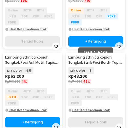
Rp
22.900
59%
Rp
103.900
41%
Online
JKTP
JKTB
Online
JKTP
JKTB
JKTU
TGR
CKP
PBKS
JKTU
TGR
CKP
PBKS
PDPK
PDPK
Lihat Ketersediaan Stok
Lihat Ketersediaan Stok
Terjual Habis
+ Keranjang
TERJUAL HABIS
Lampung Ethnica Kopiah
Lampung Ethnica Kopiah
Songkok Peci Asli Motif Tapis
Songkok Etnik Peci Bordir Tapis
Lampung - LE812
Lampung Asli - LE-PB01
Mix Color
6.5
Mix Color
8
Rp
62.200
Rp
43.200
Rp
103.900
41%
Rp
74.900
43%
Online
JKTP
JKTB
Online
JKTP
JKTB
JKTU
TGR
CKP
PBKS
JKTU
TGR
CKP
PBKS
PDPK
PDPK
Lihat Ketersediaan Stok
Lihat Ketersediaan Stok
+ Keranjang
Terjual Habis