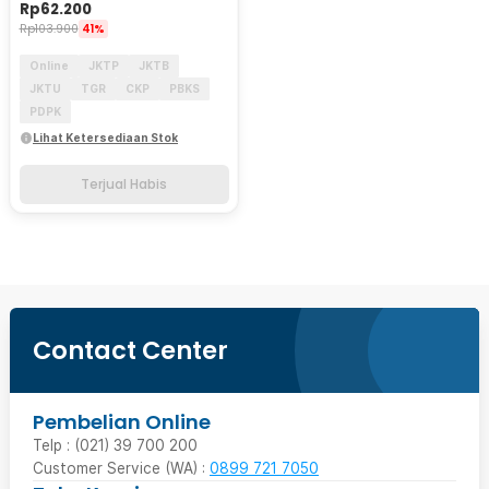
Rp
62.200
Rp
103.900
41%
Online
JKTP
JKTB
JKTU
TGR
CKP
PBKS
PDPK
Lihat Ketersediaan Stok
Terjual Habis
Contact Center
Pembelian Online
Telp : (021) 39 700 200
Customer Service (WA) :
0899 721 7050