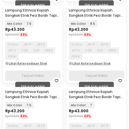
TERJUAL HABIS
TERJUAL HABIS
Lampung Ethnica Kopiah
Lampung Ethnica Kopiah
Songkok Etnik Peci Bordir Tapis
Songkok Etnik Peci Bordir Tapis
Lampung Asli - LET520
Lampung Asli - LE-PB01
Mix Color
7.5
Mix Color
8.5
Rp
43.200
Rp
43.200
Rp
74.900
43%
Rp
74.900
43%
Online
JKTP
JKTB
Online
JKTP
JKTB
JKTU
TGR
CKP
PBKS
JKTU
TGR
CKP
PBKS
PDPK
PDPK
Lihat Ketersediaan Stok
Lihat Ketersediaan Stok
Terjual Habis
Terjual Habis
TERJUAL HABIS
TERJUAL HABIS
Lampung Ethnica Kopiah
Lampung Ethnica Kopiah
Songkok Etnik Peci Bordir Tapis
Songkok Etnik Peci Bordir Tapis
Lampung Asli - LE-PB01
Lampung Asli - LE-PB01
Mix Color
7.5
Mix Color
7
Rp
43.200
Rp
43.000
Rp
74.900
43%
Rp
74.900
43%
Online
JKTP
JKTB
Online
JKTP
JKTB