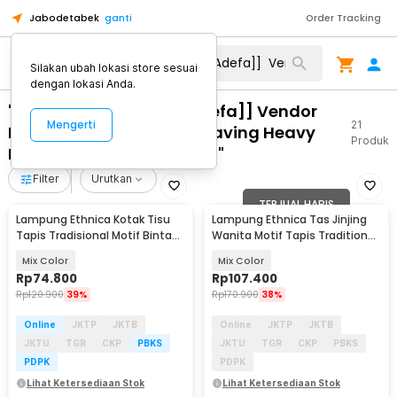
Jabodetabek
ganti
Order Tracking
Silakan ubah lokasi store sesuai
dengan lokasi Anda.
"WA 0821 1305 0400 [[Adefa]] Vendor
Mengerti
21
Pengadaan Permeable Paving Heavy
Produk
Duty Pringsewu Lampung"
Filter
Urutkan
TERJUAL HABIS
Lampung Ethnica Kotak Tisu
Lampung Ethnica Tas Jinjing
Tapis Tradisional Motif Bintang
Wanita Motif Tapis Traditional
- LE1
Handbag - LE3
Mix Color
Mix Color
Rp
74.800
Rp
107.400
Rp
120.900
39%
Rp
170.900
38%
Online
JKTP
JKTB
Online
JKTP
JKTB
JKTU
TGR
CKP
PBKS
JKTU
TGR
CKP
PBKS
PDPK
PDPK
Lihat Ketersediaan Stok
Lihat Ketersediaan Stok