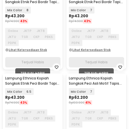
Songkok Etnik Peci Bordir Tapis
Songkok Etnik Peci Bordir Tapis
Lampung Asli - LET520
Lampung Asli - LET520
Mix Color
8
Mix Color
7
Rp
43.200
Rp
43.200
Rp
74.900
43%
Rp
74.900
43%
Online
JKTP
JKTB
Online
JKTP
JKTB
JKTU
TGR
CKP
PBKS
JKTU
TGR
CKP
PBKS
PDPK
PDPK
Lihat Ketersediaan Stok
Lihat Ketersediaan Stok
Terjual Habis
Terjual Habis
TERJUAL HABIS
TERJUAL HABIS
Lampung Ethnica Kopiah
Lampung Ethnica Kopiah
Songkok Etnik Peci Bordir Tapis
Songkok Peci Asli Motif Tapis
Lampung Asli - LET520
Lampung - LE812
Mix Color
6.5
Mix Color
7
Rp
43.200
Rp
62.200
Rp
74.900
43%
Rp
103.900
41%
Online
JKTP
JKTB
Online
JKTP
JKTB
JKTU
TGR
CKP
PBKS
JKTU
TGR
CKP
PBKS
PDPK
PDPK