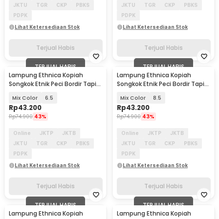
JKTU
TGR
CKP
PBKS
JKTU
TGR
CKP
PBKS
PDPK
PDPK
Lihat Ketersediaan Stok
Lihat Ketersediaan Stok
Terjual Habis
Terjual Habis
TERJUAL HABIS
TERJUAL HABIS
Lampung Ethnica Kopiah
Lampung Ethnica Kopiah
Songkok Etnik Peci Bordir Tapis
Songkok Etnik Peci Bordir Tapis
Lampung Asli - LE-PB01
Lampung Asli - LET520
Mix Color
6.5
Mix Color
8.5
Rp
43.200
Rp
43.200
Rp
74.900
43%
Rp
74.900
43%
Online
JKTP
JKTB
Online
JKTP
JKTB
JKTU
TGR
CKP
PBKS
JKTU
TGR
CKP
PBKS
PDPK
PDPK
Lihat Ketersediaan Stok
Lihat Ketersediaan Stok
Terjual Habis
Terjual Habis
TERJUAL HABIS
TERJUAL HABIS
Lampung Ethnica Kopiah
Lampung Ethnica Kopiah