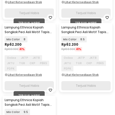
Lihat Ketersediaan Stok
Lihat Ketersediaan Stok
Terjual Habis
Terjual Habis
TERJUAL HABIS
TERJUAL HABIS
Lampung Ethnica Kopiah
Lampung Ethnica Kopiah
Songkok Peci Asli Motif Tapis
Songkok Peci Asli Motif Tapis
Lampung - LE812
Lampung - LE812
Mix Color
8
Mix Color
8.5
Rp
62.200
Rp
62.200
Rp
103.900
41%
Rp
103.900
41%
Online
JKTP
JKTB
Online
JKTP
JKTB
JKTU
TGR
CKP
PBKS
JKTU
TGR
CKP
PBKS
PDPK
PDPK
Lihat Ketersediaan Stok
Lihat Ketersediaan Stok
Terjual Habis
Terjual Habis
TERJUAL HABIS
Lampung Ethnica Kopiah
Songkok Peci Asli Motif Tapis
Lampung - LE812
Mix Color
9.5