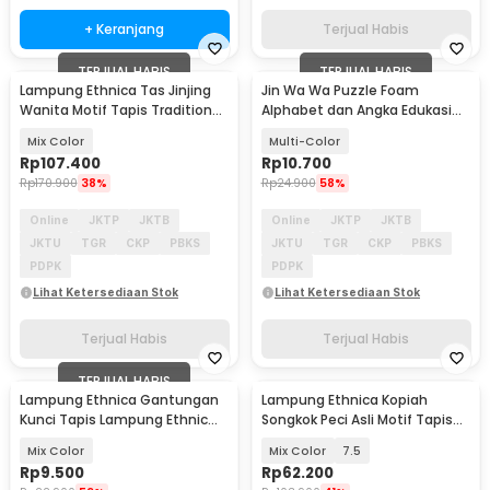
+ Keranjang
Terjual Habis
TERJUAL HABIS
TERJUAL HABIS
Lampung Ethnica Tas Jinjing
Jin Wa Wa Puzzle Foam
Wanita Motif Tapis Traditional
Alphabet dan Angka Edukasi
Handbag - LE2
Anak 36 PCS
Mix Color
Multi-Color
Rp
107.400
Rp
10.700
Rp
170.900
38%
Rp
24.900
58%
Online
JKTP
JKTB
Online
JKTP
JKTB
JKTU
TGR
CKP
PBKS
JKTU
TGR
CKP
PBKS
PDPK
PDPK
Lihat Ketersediaan Stok
Lihat Ketersediaan Stok
Terjual Habis
Terjual Habis
TERJUAL HABIS
Lampung Ethnica Gantungan
Lampung Ethnica Kopiah
Kunci Tapis Lampung Ethnic
Songkok Peci Asli Motif Tapis
Keychain - LE120
Lampung - LE812
Mix Color
Mix Color
7.5
Rp
9.500
Rp
62.200