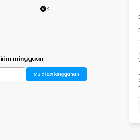
X
kirim mingguan
Mulai Berlangganan