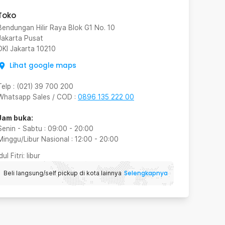
Toko
Bendungan Hilir Raya Blok G1 No. 10
Jakarta Pusat
DKI Jakarta
10210
Lihat google maps
Telp
:
(021) 39 700 200
Whatsapp Sales / COD
:
0896 135 222 00
Jam buka:
Senin - Sabtu
:
09:00
-
20:00
Minggu/Libur Nasional
:
12:00
-
20:00
Idul Fitri
: libur
Selengkapnya
Beli langsung/self pickup di kota lainnya