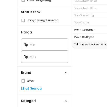
Toko Jakarta Barat
Toko Jakarta Utara
Status Stok
Toko Tangerang
Hanya yang Tersedia
Toko Cikupa
Pick n Go Bekasi
Harga
Pick n Go Depok
Tidak tersedia di lokasi lai
Rp
Min
Rp
Max
Brand
Other
Lihat Semua
Kategori