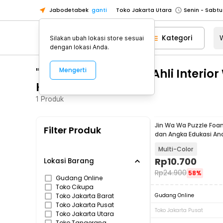
Jabodetabek
ganti
Toko Jakarta Utara
Toko Tangerang
Kategori
Silakan ubah lokasi store sesuai
Toko Cikupa
dengan lokasi Anda.
Pick n Go Jakarta Barat
Senin - J
"WA 0859 3970 0884 Ahli Interio
Mengerti
Pick n Go Bekasi
Senin - Jumat (08
Klaten"
Pick n Go Depok
Senin - Jumat (08
1
Produk
Toko Jakarta Pusat
Senin - Sabtu
Toko Jakarta Barat
Senin - Sabtu
Jin Wa Wa Puzzle Foa
Filter Produk
Toko Jakarta Utara
dan Angka Edukasi An
Toko Tangerang
Multi-Color
Rp
10.700
Toko Cikupa
Lokasi Barang
Rp
24.900
58%
Pick n Go Jakarta Barat
Senin - J
Gudang Online
Toko Cikupa
Pick n Go Bekasi
Senin - Jumat (08
Toko Jakarta Barat
Gudang Online
Toko Jakarta Pusat
Pick n Go Depok
Senin - Jumat (08
Toko Jakarta Pusat
Toko Jakarta Utara
Toko Tangerang