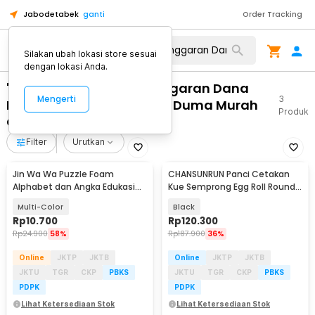
Jabodetabek
ganti
Order Tracking
Silakan ubah lokasi store sesuai
dengan lokasi Anda.
"WA 0859 3970 0884 Anggaran Dana
Mengerti
3
Pemasangan Plafon PVC Duma Murah
Produk
Genuk Semarang"
Filter
Urutkan
Jin Wa Wa Puzzle Foam
CHANSUNRUN Panci Cetakan
Alphabet dan Angka Edukasi
Kue Semprong Egg Roll Round
Anak 36 PCS
Shape Mold - KJ-059
Multi-Color
Black
Rp
10.700
Rp
120.300
Rp
24.900
58%
Rp
187.900
36%
Online
JKTP
JKTB
Online
JKTP
JKTB
JKTU
TGR
CKP
PBKS
JKTU
TGR
CKP
PBKS
PDPK
PDPK
Lihat Ketersediaan Stok
Lihat Ketersediaan Stok