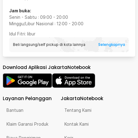
Jam buka:
Senin - Sabtu
:
09:00
-
20:00
Minggu/Libur Nasional
:
12:00
-
20:00
Idul Fitri
: libur
Selengkapnya
Beli langsung/self pickup di kota lainnya
Download Aplikasi JakartaNotebook
Layanan Pelanggan
JakartaNotebook
Bantuan
Tentang Kami
Klaim Garansi Produk
Kontak Kami