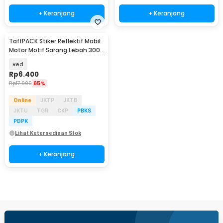
+ Keranjang
+ Keranjang
TaffPACK Stiker Reflektif Mobil
Motor Motif Sarang Lebah 300 x
5 CM - ZA5800
Red
Rp
6.400
Rp
17.900
65%
Online
JKTP
JKTB
JKTU
TGR
CKP
PBKS
PDPK
Lihat Ketersediaan Stok
+ Keranjang