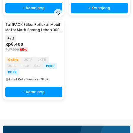
+ Keranjang
+ Keranjang
TaffPACK Stiker Reflektif Mobil
Motor Motif Sarang Lebah 300 x
5 CM - ZA5800
Red
Rp
6.400
Rp
17.900
65%
Online
JKTP
JKTB
JKTU
TGR
CKP
PBKS
PDPK
Lihat Ketersediaan Stok
+ Keranjang