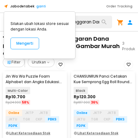
Jabodetabek
ganti
Order Tracking
Silakan ubah lokasi store sesuai
dengan lokasi Anda.
"WA 0859 3970 0884 Anggaran Dana
Mengerti
3
Pemasangan Plafon PVC Gambar Murah
Produk
Gunungpati Semarang"
Filter
Urutkan
Jin Wa Wa Puzzle Foam
CHANSUNRUN Panci Cetakan
Alphabet dan Angka Edukasi
Kue Semprong Egg Roll Round
Anak 36 PCS
Shape Mold - KJ-059
Multi-Color
Black
Rp
10.700
Rp
120.300
Rp
24.900
58%
Rp
187.900
36%
Online
JKTP
JKTB
Online
JKTP
JKTB
JKTU
TGR
CKP
PBKS
JKTU
TGR
CKP
PBKS
PDPK
PDPK
Lihat Ketersediaan Stok
Lihat Ketersediaan Stok