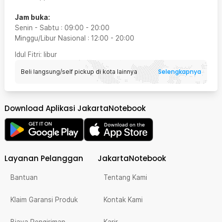
Jam buka:
Senin - Sabtu
:
09:00
-
20:00
Minggu/Libur Nasional
:
12:00
-
20:00
Idul Fitri
: libur
Selengkapnya
Beli langsung/self pickup di kota lainnya
Download Aplikasi JakartaNotebook
Layanan Pelanggan
JakartaNotebook
Bantuan
Tentang Kami
Klaim Garansi Produk
Kontak Kami