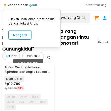
Jabodetabek
ganti
Order Tracking
Silakan ubah lokasi store sesuai
dengan lokasi Anda.
"WA 0859 3970 0884 Biaya Yang
Mengerti
Dibutuhkan Untuk Pemasangan Pintu
1
Kaca Belakang Rumah Wonosari
Produk
Gunungkidul"
Filter
Urutkan
TERJUAL HABIS
Jin Wa Wa Puzzle Foam
Alphabet dan Angka Edukasi
Anak 36 PCS
Multi-Color
Rp
10.700
Rp
24.900
58%
Online
JKTP
JKTB
JKTU
TGR
CKP
PBKS
PDPK