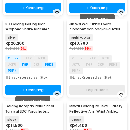
+ Keranjang
+ Keranjang
TERJUAL HABIS
SC Gelang Kalung Ular
Jin Wa Wa Puzzle Foam
Wrapped Snake Bracelet
Alphabet dan Angka Edukasi
Necklace Aluminium Alloy -
Anak 36 PCS
Silver
Multi-Color
SC181
Rp
20.200
Rp
10.700
Rp
40.900
51%
Rp
24.900
58%
Online
JKTP
JKTB
Online
JKTP
JKTB
JKTU
TGR
CKP
PBKS
JKTU
TGR
CKP
PBKS
PDPK
PDPK
Lihat Ketersediaan Stok
Lihat Ketersediaan Stok
+ Keranjang
Terjual Habis
TERJUAL HABIS
Gelang Kompas Peluit Pisau
Mixxar Gelang Reflektif Safety
Survival EDC Parachute
Reflective Arm Wrist Ankle
Bracelet - B002-6
Band 1 PCS - 2974
Black
Green
Rp
11.500
Rp
4.400