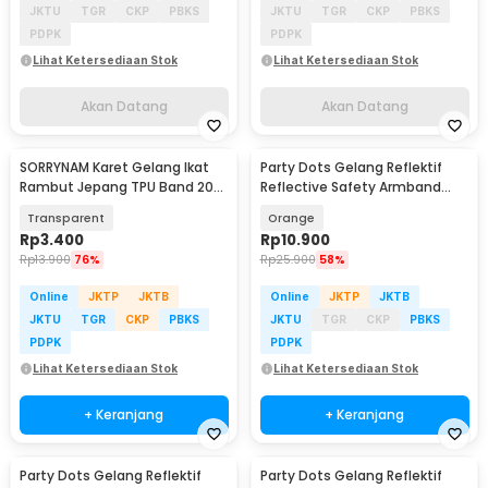
JKTU
TGR
CKP
PBKS
JKTU
TGR
CKP
PBKS
PDPK
PDPK
Lihat Ketersediaan Stok
Lihat Ketersediaan Stok
Akan Datang
Akan Datang
SORRYNAM Karet Gelang Ikat
Party Dots Gelang Reflektif
Rambut Jepang TPU Band 200
Reflective Safety Armband
PCS - 1180
Wrist Band - CR2032
Transparent
Orange
Rp
3.400
Rp
10.900
Rp
13.900
76%
Rp
25.900
58%
Online
JKTP
JKTB
Online
JKTP
JKTB
JKTU
TGR
CKP
PBKS
JKTU
TGR
CKP
PBKS
PDPK
PDPK
Lihat Ketersediaan Stok
Lihat Ketersediaan Stok
+ Keranjang
+ Keranjang
Party Dots Gelang Reflektif
Party Dots Gelang Reflektif