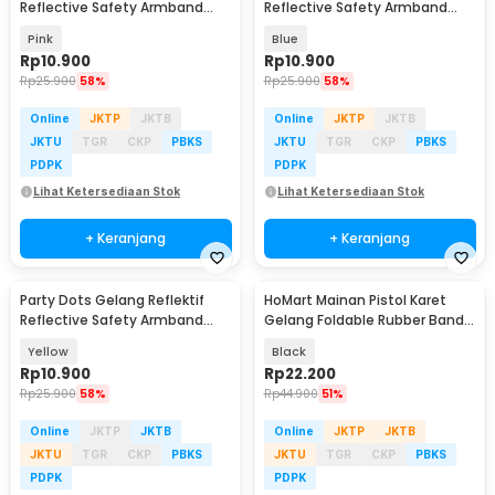
Reflective Safety Armband
Reflective Safety Armband
Wrist Band - CR2032
Wrist Band - CR2032
Pink
Blue
Rp
10.900
Rp
10.900
Rp
25.900
58%
Rp
25.900
58%
Online
JKTP
JKTB
Online
JKTP
JKTB
JKTU
TGR
CKP
PBKS
JKTU
TGR
CKP
PBKS
PDPK
PDPK
Lihat Ketersediaan Stok
Lihat Ketersediaan Stok
+ Keranjang
+ Keranjang
Party Dots Gelang Reflektif
HoMart Mainan Pistol Karet
Reflective Safety Armband
Gelang Foldable Rubber Band
Wrist Band - CR2032
Gun - XH-099
Yellow
Black
Rp
10.900
Rp
22.200
Rp
25.900
58%
Rp
44.900
51%
Online
JKTP
JKTB
Online
JKTP
JKTB
JKTU
TGR
CKP
PBKS
JKTU
TGR
CKP
PBKS
PDPK
PDPK