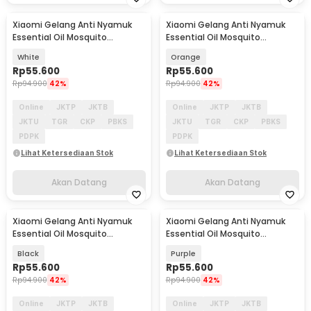
Xiaomi Gelang Anti Nyamuk
Xiaomi Gelang Anti Nyamuk
Akan Datang
Akan Datang
Essential Oil Mosquito
Essential Oil Mosquito
Repellent Bracelet - M15
Repellent Bracelet - M15
White
Orange
Rp
55.600
Rp
55.600
Rp
94.900
42%
Rp
94.900
42%
Online
JKTP
JKTB
Online
JKTP
JKTB
JKTU
TGR
CKP
PBKS
JKTU
TGR
CKP
PBKS
PDPK
PDPK
Lihat Ketersediaan Stok
Lihat Ketersediaan Stok
Akan Datang
Akan Datang
Xiaomi Gelang Anti Nyamuk
Xiaomi Gelang Anti Nyamuk
Akan Datang
Akan Datang
Essential Oil Mosquito
Essential Oil Mosquito
Repellent Bracelet - M15
Repellent Bracelet - M15
Black
Purple
Rp
55.600
Rp
55.600
Rp
94.900
42%
Rp
94.900
42%
Online
JKTP
JKTB
Online
JKTP
JKTB