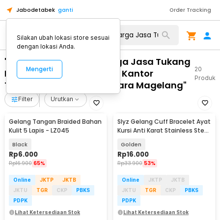
Jabodetabek
ganti
Order Tracking
Silakan ubah lokasi store sesuai
dengan lokasi Anda.
"WA 0859 3970 0884 Harga Jasa Tukang
Mengerti
20
Pasang Pintu Kaca Untuk Kantor
Produk
Terpercaya Magelang Utara Magelang"
Filter
Urutkan
Gelang Tangan Braided Bahan
Slyz Gelang Cuff Bracelet Ayat
Kulit 5 Lapis - LZ045
Kursi Anti Karat Stainless Steel
- Slyz36
Black
Golden
Rp
6.000
Rp
16.000
Rp
16.900
65%
Rp
33.900
53%
Online
JKTP
JKTB
Online
JKTP
JKTB
JKTU
TGR
CKP
PBKS
JKTU
TGR
CKP
PBKS
PDPK
PDPK
Lihat Ketersediaan Stok
Lihat Ketersediaan Stok