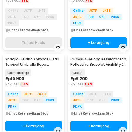
Rp
26.900
58%
Rp
16.900
74%
Online
JKTP
JKTB
Online
JKTP
JKTB
JKTU
TGR
CKP
PBKS
JKTU
TGR
CKP
PBKS
PDPK
PDPK
Lihat Ketersediaan Stok
Lihat Ketersediaan Stok
Terjual Habis
+ Keranjang
Shaojia Gelang Kompas Pisau
CEZMKIO Gelang Keselamatan
Survival Umbrella Rope
Reflective Bracelet Visibility 2
Bracelet - HJT41
PCS - B07
Camouflage
Green
Rp
10.900
Rp
6.200
Rp
25.900
58%
Rp
16.900
64%
Online
JKTP
JKTB
Online
JKTP
JKTB
JKTU
TGR
CKP
PBKS
JKTU
TGR
CKP
PBKS
PDPK
PDPK
Lihat Ketersediaan Stok
Lihat Ketersediaan Stok
+ Keranjang
+ Keranjang