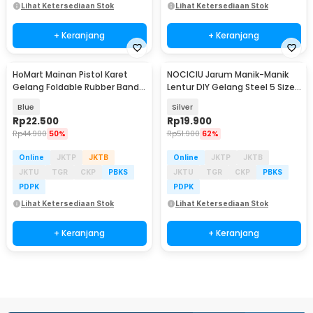
Lihat Ketersediaan Stok
Lihat Ketersediaan Stok
+ Keranjang
+ Keranjang
HoMart Mainan Pistol Karet
NOCICIU Jarum Manik-Manik
Gelang Foldable Rubber Band
Lentur DIY Gelang Steel 5 Size
Gun - XH-099
10 PCS - MJ-100
Blue
Silver
Rp
22.500
Rp
19.900
Rp
44.900
50%
Rp
51.900
62%
Online
JKTP
JKTB
Online
JKTP
JKTB
JKTU
TGR
CKP
PBKS
JKTU
TGR
CKP
PBKS
PDPK
PDPK
Lihat Ketersediaan Stok
Lihat Ketersediaan Stok
+ Keranjang
+ Keranjang