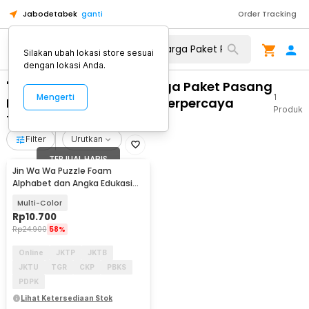
Jabodetabek
ganti
Order Tracking
Silakan ubah lokasi store sesuai
dengan lokasi Anda.
"WA 0859 3970 0884 Harga Paket Pasang
Mengerti
1
Kusen Aluminium Besar Terpercaya
Produk
Tanon Sragen"
Filter
Urutkan
TERJUAL HABIS
Jin Wa Wa Puzzle Foam
Alphabet dan Angka Edukasi
Anak 36 PCS
Multi-Color
Rp
10.700
Rp
24.900
58%
Online
JKTP
JKTB
JKTU
TGR
CKP
PBKS
PDPK
Lihat Ketersediaan Stok