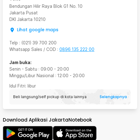
Bendungan Hilir Raya Blok G1 No. 10
Jakarta Pusat
DKI Jakarta
10210
Lihat google maps
Telp
:
(021) 39 700 200
Whatsapp Sales / COD
:
0896 135 222 00
Jam buka:
Senin - Sabtu
:
09:00
-
20:00
Minggu/Libur Nasional
:
12:00
-
20:00
Idul Fitri
: libur
Selengkapnya
Beli langsung/self pickup di kota lainnya
Download Aplikasi JakartaNotebook