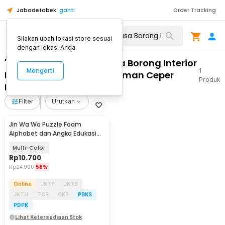
Jabodetabek
ganti
Order Tracking
Silakan ubah lokasi store sesuai
dengan lokasi Anda.
"WA 0859 3970 0884 Jasa Borong Interior
Mengerti
1
Rumah Tipe L Berpengalaman Ceper
Produk
Klaten"
Filter
Urutkan
Jin Wa Wa Puzzle Foam
Alphabet dan Angka Edukasi
Anak 36 PCS
Multi-Color
Rp
10.700
Rp
24.900
58%
Online
JKTP
JKTB
JKTU
TGR
CKP
PBKS
PDPK
Lihat Ketersediaan Stok