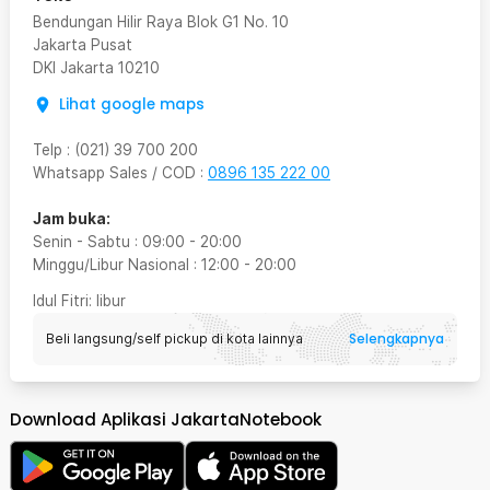
Bendungan Hilir Raya Blok G1 No. 10
Jakarta Pusat
DKI Jakarta
10210
Lihat google maps
Telp
:
(021) 39 700 200
Whatsapp Sales / COD
:
0896 135 222 00
Jam buka:
Senin - Sabtu
:
09:00
-
20:00
Minggu/Libur Nasional
:
12:00
-
20:00
Idul Fitri
: libur
Selengkapnya
Beli langsung/self pickup di kota lainnya
Download Aplikasi JakartaNotebook