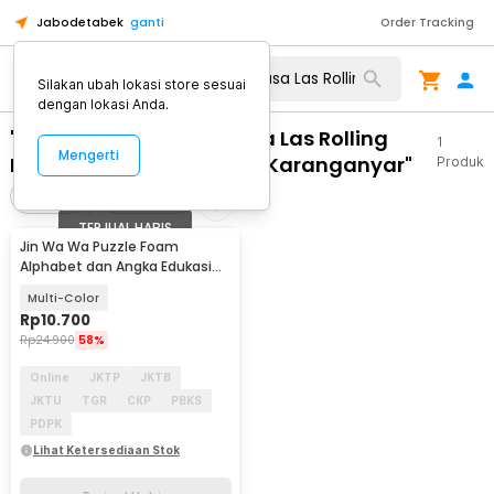
Jabodetabek
ganti
Order Tracking
Silakan ubah lokasi store sesuai
dengan lokasi Anda.
"WA 0859 3970 0884 Jasa Las Rolling
1
Mengerti
Door Henderson Matesih Karanganyar"
Produk
Filter
Urutkan
TERJUAL HABIS
Jin Wa Wa Puzzle Foam
Alphabet dan Angka Edukasi
Anak 36 PCS
Multi-Color
Rp
10.700
Rp
24.900
58%
Online
JKTP
JKTB
JKTU
TGR
CKP
PBKS
PDPK
Lihat Ketersediaan Stok