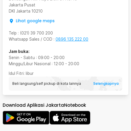
Jakarta Pusat
DKI Jakarta
10210
Lihat google maps
Telp
:
(021) 39 700 200
Whatsapp Sales / COD
:
0896 135 222 00
Jam buka:
Senin - Sabtu
:
09:00
-
20:00
Minggu/Libur Nasional
:
12:00
-
20:00
Idul Fitri
: libur
Selengkapnya
Beli langsung/self pickup di kota lainnya
Download Aplikasi JakartaNotebook