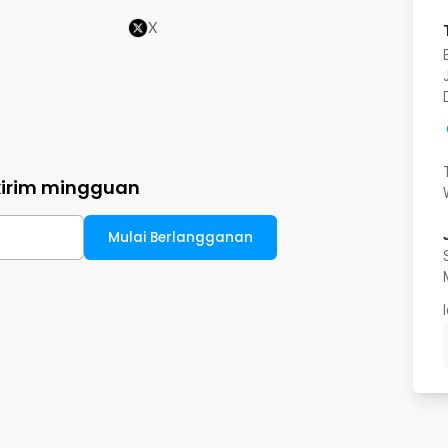
X
kirim mingguan
Mulai Berlangganan