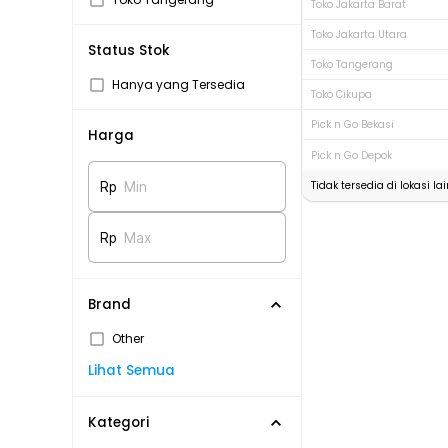
Toko Jakarta Barat
Toko Jakarta Utara
Status Stok
Toko Tangerang
Hanya yang Tersedia
Toko Cikupa
Pick n Go Bekasi
Harga
Pick n Go Depok
Tidak tersedia di lokasi lai
Rp
Min
Rp
Max
Brand
Other
Lihat Semua
Kategori