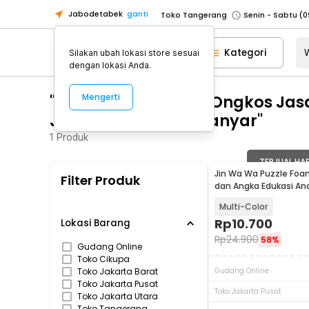
Jabodetabek
ganti
Toko Tangerang
Toko Cikupa
Kategori
Silakan ubah lokasi store sesuai
Pick n Go Jakarta Barat
Senin - J
dengan lokasi Anda.
Pick n Go Bekasi
Senin - Jumat (08
"WA 0859 3970 0884 Ongkos Jas
Mengerti
Pick n Go Depok
Senin - Jumat (08
Jumantono Karanganyar"
Toko Jakarta Pusat
Senin - Sabtu
1
Produk
Toko Jakarta Barat
Senin - Sabtu
Toko Jakarta Utara
TERJUAL HA
Jin Wa Wa Puzzle Foa
Filter Produk
Toko Tangerang
dan Angka Edukasi An
Toko Cikupa
Multi-Color
Rp
10.700
Pick n Go Jakarta Barat
Senin - J
Lokasi Barang
Rp
24.900
58%
Pick n Go Bekasi
Senin - Jumat (08
Gudang Online
Toko Cikupa
Pick n Go Depok
Senin - Jumat (08
Toko Jakarta Barat
Gudang Online
Toko Jakarta Pusat
Toko Jakarta Pusat
Toko Jakarta Utara
Toko Tangerang