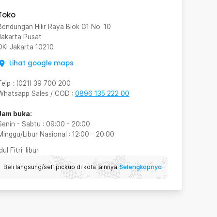
Toko
Bendungan Hilir Raya Blok G1 No. 10
Jakarta Pusat
DKI Jakarta
10210
Lihat google maps
Telp
:
(021) 39 700 200
Whatsapp Sales / COD
:
0896 135 222 00
Jam buka:
Senin - Sabtu
:
09:00
-
20:00
Minggu/Libur Nasional
:
12:00
-
20:00
Idul Fitri
: libur
Selengkapnya
Beli langsung/self pickup di kota lainnya