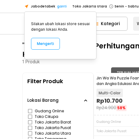
Toko Jakarta Utara
Jabodetabek
ganti
Toko Tangerang
Toko Cikupa
Kategori
Silakan ubah lokasi store sesuai
dengan lokasi Anda.
Pick n Go Jakarta Barat
Senin - J
Pick n Go Bekasi
Senin - Jumat (08
"WA 0859 3970 0884 Perhitunga
Mengerti
Pick n Go Depok
Senin - Jumat (08
Karanganyar"
Toko Jakarta Pusat
Senin - Sabtu
1
Produk
Toko Jakarta Barat
Senin - Sabtu
TERJUAL HA
Toko Jakarta Utara
Jin Wa Wa Puzzle Foa
Filter Produk
dan Angka Edukasi An
Toko Tangerang
Multi-Color
Toko Cikupa
Rp
10.700
Lokasi Barang
Pick n Go Jakarta Barat
Senin - J
Rp
24.900
58%
Gudang Online
Pick n Go Bekasi
Senin - Jumat (08
Toko Cikupa
Toko Jakarta Barat
Gudang Online
Pick n Go Depok
Senin - Jumat (08
Toko Jakarta Pusat
Toko Jakarta Pusat
Toko Jakarta Utara
Toko Tangerang