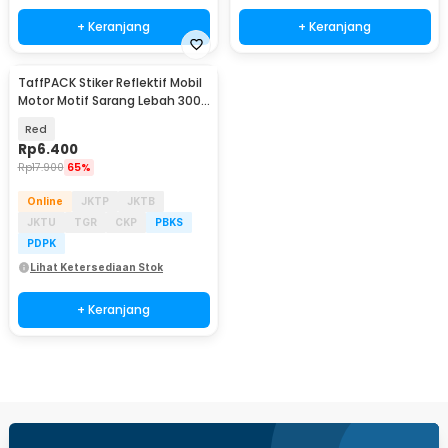
+ Keranjang
+ Keranjang
TaffPACK Stiker Reflektif Mobil
Motor Motif Sarang Lebah 300 x
5 CM - ZA5800
Red
Rp
6.400
Rp
17.900
65%
Online
JKTP
JKTB
JKTU
TGR
CKP
PBKS
PDPK
Lihat Ketersediaan Stok
+ Keranjang