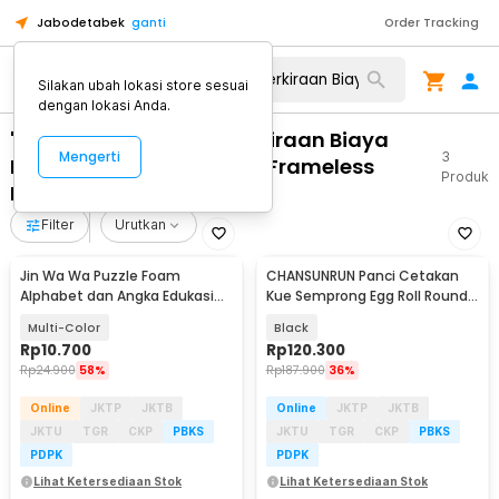
Jabodetabek
ganti
Order Tracking
Silakan ubah lokasi store sesuai
dengan lokasi Anda.
"WA 0859 3970 0884 Perkiraan Biaya
Mengerti
3
Pasang Pintu Kaca Lipat Frameless
Produk
Bawen Kab Semarang"
Filter
Urutkan
Jin Wa Wa Puzzle Foam
CHANSUNRUN Panci Cetakan
Alphabet dan Angka Edukasi
Kue Semprong Egg Roll Round
Anak 36 PCS
Shape Mold - KJ-059
Multi-Color
Black
Rp
10.700
Rp
120.300
Rp
24.900
58%
Rp
187.900
36%
Online
JKTP
JKTB
Online
JKTP
JKTB
JKTU
TGR
CKP
PBKS
JKTU
TGR
CKP
PBKS
PDPK
PDPK
Lihat Ketersediaan Stok
Lihat Ketersediaan Stok