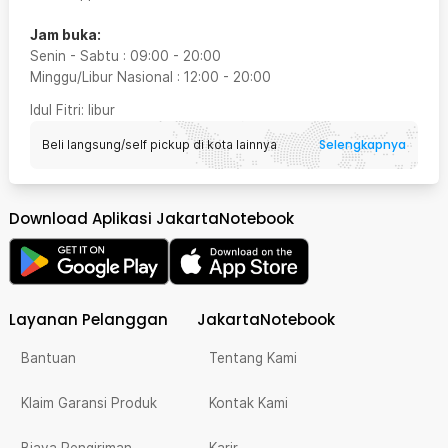
Jam buka:
Senin - Sabtu
:
09:00
-
20:00
Minggu/Libur Nasional
:
12:00
-
20:00
Idul Fitri
: libur
Selengkapnya
Beli langsung/self pickup di kota lainnya
Download Aplikasi JakartaNotebook
Layanan Pelanggan
JakartaNotebook
Bantuan
Tentang Kami
Klaim Garansi Produk
Kontak Kami