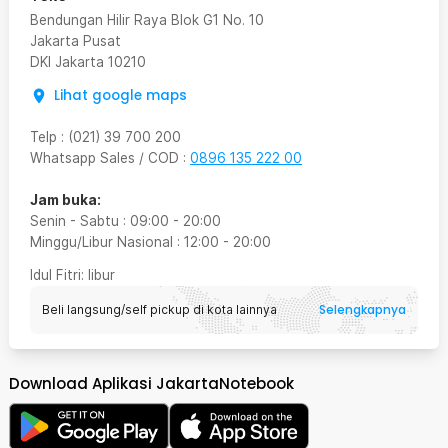
Bendungan Hilir Raya Blok G1 No. 10
Jakarta Pusat
DKI Jakarta
10210
Lihat google maps
Telp
:
(021) 39 700 200
Whatsapp Sales / COD
:
0896 135 222 00
Jam buka:
Senin - Sabtu
:
09:00
-
20:00
Minggu/Libur Nasional
:
12:00
-
20:00
Idul Fitri
: libur
Selengkapnya
Beli langsung/self pickup di kota lainnya
Download Aplikasi JakartaNotebook