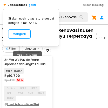
Jabodetabek
ganti
Order Tracking
Silakan ubah lokasi store sesuai
dengan lokasi Anda.
"WA 0859 3970 0884 RAB Renovasi Kusen
Mengerti
1
Aluminium Pakai Pintu Kayu Terpercaya
Produk
Tanon Sragen"
Filter
Urutkan
TERJUAL HABIS
Jin Wa Wa Puzzle Foam
Alphabet dan Angka Edukasi
Anak 36 PCS
Multi-Color
Rp
10.700
Rp
24.900
58%
Online
JKTP
JKTB
JKTU
TGR
CKP
PBKS
PDPK
Lihat Ketersediaan Stok