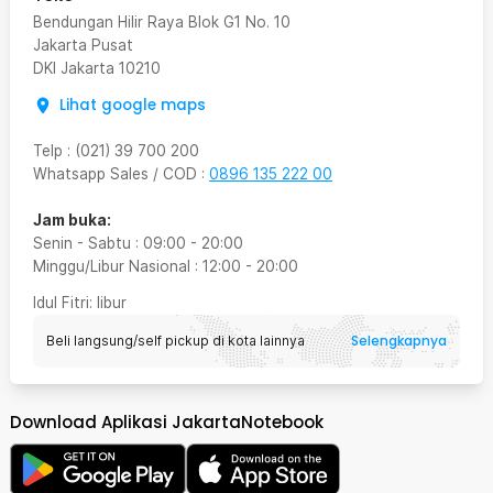
Bendungan Hilir Raya Blok G1 No. 10
Jakarta Pusat
DKI Jakarta
10210
Lihat google maps
Telp
:
(021) 39 700 200
Whatsapp Sales / COD
:
0896 135 222 00
Jam buka:
Senin - Sabtu
:
09:00
-
20:00
Minggu/Libur Nasional
:
12:00
-
20:00
Idul Fitri
: libur
Selengkapnya
Beli langsung/self pickup di kota lainnya
Download Aplikasi JakartaNotebook