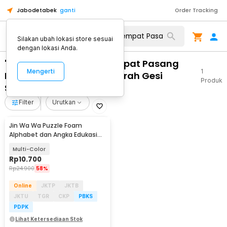
Jabodetabek
ganti
Order Tracking
Silakan ubah lokasi store sesuai
dengan lokasi Anda.
"WA 0859 3970 0884 Tempat Pasang
Mengerti
1
Partisi Kaca Air Terjun Murah Gesi
Produk
Sragen"
Filter
Urutkan
Jin Wa Wa Puzzle Foam
Alphabet dan Angka Edukasi
Anak 36 PCS
Multi-Color
Rp
10.700
Rp
24.900
58%
Online
JKTP
JKTB
JKTU
TGR
CKP
PBKS
PDPK
Lihat Ketersediaan Stok