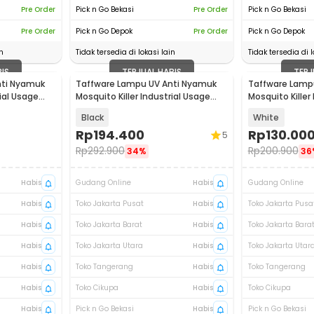
Pre Order
Pick n Go Bekasi
Pre Order
Pick n Go Bekasi
Pre Order
Pick n Go Depok
Pre Order
Pick n Go Depok
n
Tidak tersedia di lokasi lain
Tidak tersedia di l
BIS
TERJUAL HABIS
TERJ
nti Nyamuk
Taffware Lampu UV Anti Nyamuk
Taffware Lamp
rial Usage
Mosquito Killer Industrial Usage
Mosquito Kille
40W - AP-700
6W - TF-550
Black
White
Rp
194.400
Rp
130.00
5
Rp
292.900
Rp
200.900
34%
36
Habis
Gudang Online
Habis
Gudang Online
Habis
Toko Jakarta Pusat
Habis
Toko Jakarta Pusa
Habis
Toko Jakarta Barat
Habis
Toko Jakarta Bara
Habis
Toko Jakarta Utara
Habis
Toko Jakarta Utar
Habis
Toko Tangerang
Habis
Toko Tangerang
Habis
Toko Cikupa
Habis
Toko Cikupa
Habis
Pick n Go Bekasi
Habis
Pick n Go Bekasi