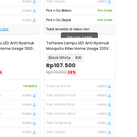
Habis
Toko Cikupa
Habis
Habis
Pick n Go Bekasi
Pre Order
Habis
Pick n Go Depok
Pre Order
i lain
Tidak tersedia di lokasi lain
TERJUAL HABIS
u LED Anti Nyamuk
Taffware Lampu LED Anti Nyamuk
r Home Usage 1300V
Mosquito Killer Home Usage 220V -
TF-525
Black White
6W
0
Rp
107.500
Rp
170.900
%
38%
Tersedia
Gudang Online
Habis
t
Habis
Toko Jakarta Pusat
Habis
t
Habis
Toko Jakarta Barat
Habis
a
Habis
Toko Jakarta Utara
Habis
Habis
Toko Tangerang
Habis
Habis
Toko Cikupa
Habis