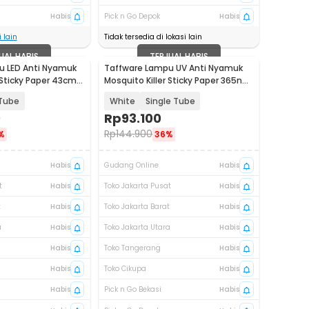
Habis
Pick n Go Depok
Habis
 lain
Tidak tersedia di lokasi lain
UAL HABIS
TERJUAL HABIS
u LED Anti Nyamuk
Taffware Lampu UV Anti Nyamuk
 Sticky Paper 43cm -
Mosquito Killer Sticky Paper 365nm
- BP-200
Tube
White
Single Tube
0
Rp
93.100
Rp
144.900
%
36%
Habis
Gudang Online
Habis
t
Habis
Toko Jakarta Pusat
Habis
t
Habis
Toko Jakarta Barat
Habis
a
Habis
Toko Jakarta Utara
Habis
Habis
Toko Tangerang
Habis
Habis
Toko Cikupa
Habis
Habis
Pick n Go Bekasi
Habis