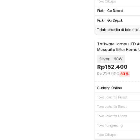
Toko Cikupa
Pick n Go Bekasi
Pick n Go Depok
Tidak tersedia di lokasi lai
Taffware Lampu LED A
Mosquito Killer Home
- A-100
Silver
20W
Rp
152.400
Rp
226.900
33%
Gudang Online
Toko Jakarta Pusat
Toko Jakarta Barat
Toko Jakarta Utara
Toko Tangerang
Toko Cikupa