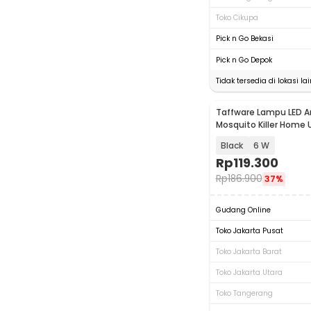
Toko Cikupa
Pick n Go Bekasi
Pick n Go Depok
Tidak tersedia di lokasi lai
Taffware Lampu LED A
Baru
Mosquito Killer Home
- A-91
Black
6 W
Rp
119.300
Rp
186.900
37%
Gudang Online
Toko Jakarta Pusat
Toko Jakarta Barat
Toko Jakarta Utara
Toko Tangerang