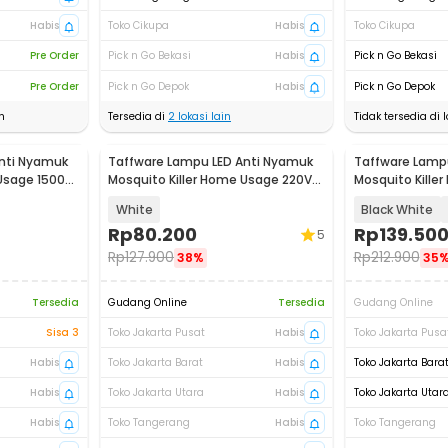
Habis
Toko Cikupa
Habis
Toko Cikupa
Pre Order
Pick n Go Bekasi
Habis
Pick n Go Bekasi
Pre Order
Pick n Go Depok
Habis
Pick n Go Depok
n
Tersedia di
2
lokasi lain
Tidak tersedia di l
nti Nyamuk
Taffware Lampu LED Anti Nyamuk
Taffware Lamp
 Usage 1500V
Mosquito Killer Home Usage 220V
Mosquito Killer
4W - TF-510
AP-720
White
Black White
Rp
80.200
Rp
139.50
5
Rp
127.900
Rp
212.900
38%
35
Tersedia
Gudang Online
Tersedia
Gudang Online
Sisa 3
Toko Jakarta Pusat
Habis
Toko Jakarta Pusa
Habis
Toko Jakarta Barat
Habis
Toko Jakarta Bara
Habis
Toko Jakarta Utara
Habis
Toko Jakarta Utar
Habis
Toko Tangerang
Habis
Toko Tangerang