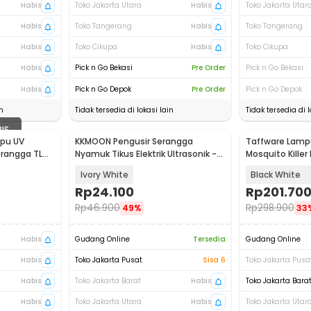
Habis
Toko Jakarta Utara
Habis
Toko Jakarta Utar
Habis
Toko Tangerang
Habis
Toko Tangerang
Habis
Toko Cikupa
Habis
Toko Cikupa
Habis
Pick n Go Bekasi
Pre Order
Pick n Go Bekasi
Habis
Pick n Go Depok
Pre Order
Pick n Go Depok
n
Tidak tersedia di lokasi lain
Tidak tersedia di l
BIS
mpu UV
KKMOON Pengusir Serangga
Taffware Lamp
rangga TL
Nyamuk Tikus Elektrik Ultrasonik -
Mosquito Killer
PR24
AP-720
Ivory White
Black White
Rp
24.100
Rp
201.70
Rp
46.900
Rp
298.900
49%
33
Habis
Gudang Online
Tersedia
Gudang Online
Habis
Toko Jakarta Pusat
Sisa 6
Toko Jakarta Pusa
Habis
Toko Jakarta Barat
Habis
Toko Jakarta Bara
Habis
Toko Jakarta Utara
Habis
Toko Jakarta Utar