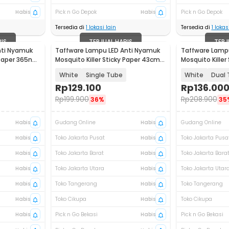
Habis
Pick n Go Depok
Habis
Pick n Go Depok
Tersedia di
1
lokasi lain
Tersedia di
1
lokasi
BIS
TERJUAL HABIS
TERJ
nti Nyamuk
Taffware Lampu LED Anti Nyamuk
Taffware Lamp
y Paper 365nm
Mosquito Killer Sticky Paper 43cm -
Mosquito Killer
BP-300
BP-300
White
Single Tube
White
Dual 
Rp
129.100
Rp
136.00
Rp
199.900
Rp
208.900
36%
35
Habis
Gudang Online
Habis
Gudang Online
Habis
Toko Jakarta Pusat
Habis
Toko Jakarta Pusa
Habis
Toko Jakarta Barat
Habis
Toko Jakarta Bara
Habis
Toko Jakarta Utara
Habis
Toko Jakarta Utar
Habis
Toko Tangerang
Habis
Toko Tangerang
Habis
Toko Cikupa
Habis
Toko Cikupa
Habis
Pick n Go Bekasi
Habis
Pick n Go Bekasi