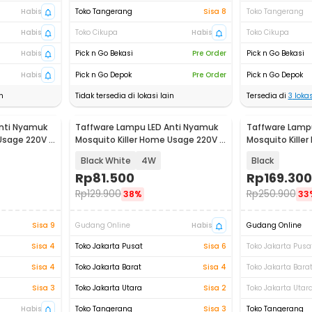
Habis
Toko Tangerang
Sisa 8
Toko Tangerang
Habis
Toko Cikupa
Habis
Toko Cikupa
Habis
Pick n Go Bekasi
Pre Order
Pick n Go Bekasi
Habis
Pick n Go Depok
Pre Order
Pick n Go Depok
n
Tidak tersedia di lokasi lain
Tersedia di
3
lokas
nti Nyamuk
Taffware Lampu LED Anti Nyamuk
Taffware Lamp
Usage 220V -
Mosquito Killer Home Usage 220V -
Mosquito Killer
TF-525
30W - AP-725
Black White
4W
Black
Rp
81.500
Rp
169.300
Rp
129.900
Rp
250.900
38%
33
Sisa 9
Gudang Online
Habis
Gudang Online
Sisa 4
Toko Jakarta Pusat
Sisa 6
Toko Jakarta Pusa
Sisa 4
Toko Jakarta Barat
Sisa 4
Toko Jakarta Bara
Sisa 3
Toko Jakarta Utara
Sisa 2
Toko Jakarta Utar
Habis
Toko Tangerang
Sisa 3
Toko Tangerang