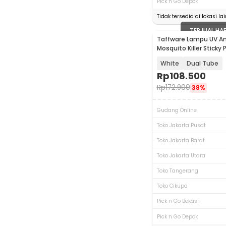
Pick n Go Depok
Tidak tersedia di lokasi lai
TERJUAL HA
Taffware Lampu UV A
Mosquito Killer Stick
- BP-200
White
Dual Tube
Rp
108.500
Rp
172.900
38%
Gudang Online
Toko Jakarta Pusat
Toko Jakarta Barat
Toko Jakarta Utara
Toko Tangerang
Toko Cikupa
Pick n Go Bekasi
Pick n Go Depok