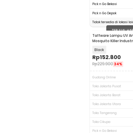
Pick n Go Bekasi
Pick n Go Depok
Tidak tersedia di lokasi lai
TERJUAL HA
Taffware Lampu UV A
Mosquito Killer Indust
20W - AP-725
Black
Rp
152.800
Rp
229.900
34%
Gudang Online
Toko Jakarta Pusat
Toko Jakarta Barat
Toko Jakarta Utara
Toko Tangerang
Toko Cikupa
Pick n Go Bekasi