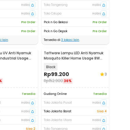
Habis
Toko Tangerang
Habis
Habis
Toko Cikupa
Habis
Pre Order
Pick n Go Bekasi
Pre Order
Pre Order
Pick n Go Depok
Pre Order
i lain
Tersedia di
3
lokasi lain
u UV Anti Nyamuk
Taffware Lampu LED Anti Nyamuk
 Industrial Usage
Mosquito Killer Home Usage 8W
39cm - TF-500
Black
Rp
99.200
3
Rp
152.900
%
36%
Tersedia
Gudang Online
Tersedia
t
Habis
Toko Jakarta Pusat
Habis
t
Habis
Toko Jakarta Barat
Sisa 4
a
Habis
Toko Jakarta Utara
Habis
Sisa 2
Toko Tangerang
Habis