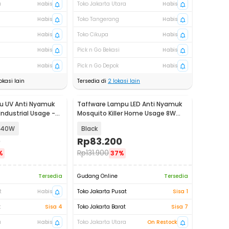
a
Habis
Toko Jakarta Utara
Habis
Habis
Toko Tangerang
Habis
Habis
Toko Cikupa
Habis
Habis
Pick n Go Bekasi
Habis
Habis
Pick n Go Depok
Habis
okasi lain
Tersedia di
2
lokasi lain
u UV Anti Nyamuk
Taffware Lampu LED Anti Nyamuk
 Industrial Usage -
Mosquito Killer Home Usage 8W
29cm - TF-500
40W
Black
0
Rp
83.200
Rp
131.900
%
37%
Tersedia
Gudang Online
Tersedia
t
Habis
Toko Jakarta Pusat
Sisa 1
t
Sisa 4
Toko Jakarta Barat
Sisa 7
a
Habis
Toko Jakarta Utara
On Restock