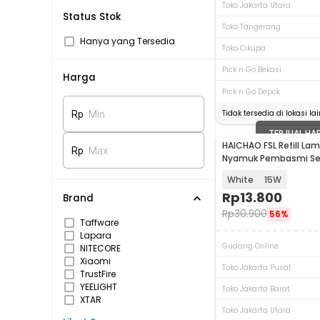
Toko Jakarta Utara
Status Stok
Toko Tangerang
Hanya yang Tersedia
Toko Cikupa
Pick n Go Bekasi
Harga
Pick n Go Depok
Tidak tersedia di lokasi lai
Rp
Min
TERJUAL HA
HAICHAO FSL Refill La
Rp
Max
Nyamuk Pembasmi Se
Neon - BLT8
White
15W
Rp
13.800
Brand
Rp
30.900
56%
Taffware
Lapara
Gudang Online
NITECORE
Xiaomi
Toko Jakarta Pusat
TrustFire
YEELIGHT
Toko Jakarta Barat
XTAR
Toko Jakarta Utara