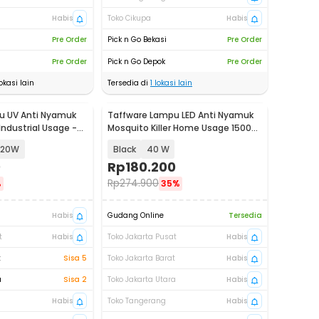
Habis
Toko Cikupa
Habis
Pre Order
Pick n Go Bekasi
Pre Order
Pre Order
Pick n Go Depok
Pre Order
okasi lain
Tersedia di
1
lokasi lain
u UV Anti Nyamuk
Taffware Lampu LED Anti Nyamuk
 Industrial Usage -
Mosquito Killer Home Usage 1500V
- A-100
20W
Black
40 W
0
Rp
180.200
Rp
274.900
%
35%
Habis
Gudang Online
Tersedia
t
Habis
Toko Jakarta Pusat
Habis
t
Sisa 5
Toko Jakarta Barat
Habis
a
Sisa 2
Toko Jakarta Utara
Habis
Habis
Toko Tangerang
Habis