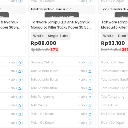
Habis
Pick n Go Depok
Habis
Pick n Go Depok
n
Tidak tersedia di lokasi lain
Tidak tersedia di l
BIS
TERJUAL HABIS
TERJ
nti Nyamuk
Taffware Lampu LED Anti Nyamuk
Taffware Lamp
y Paper 365nm
Mosquito Killer Sticky Paper 35.5cm
Mosquito Killer
- BP-150
- BP-150
White
Single Tube
White
Dual 
Rp
86.000
Rp
93.100
Rp
135.900
Rp
144.900
37%
36
Habis
Gudang Online
Habis
Gudang Online
Habis
Toko Jakarta Pusat
Habis
Toko Jakarta Pusa
Habis
Toko Jakarta Barat
Habis
Toko Jakarta Bara
Habis
Toko Jakarta Utara
Habis
Toko Jakarta Utar
Habis
Toko Tangerang
Habis
Toko Tangerang
Habis
Toko Cikupa
Habis
Toko Cikupa
Habis
Pick n Go Bekasi
Habis
Pick n Go Bekasi
Habis
Pick n Go Depok
Habis
Pick n Go Depok