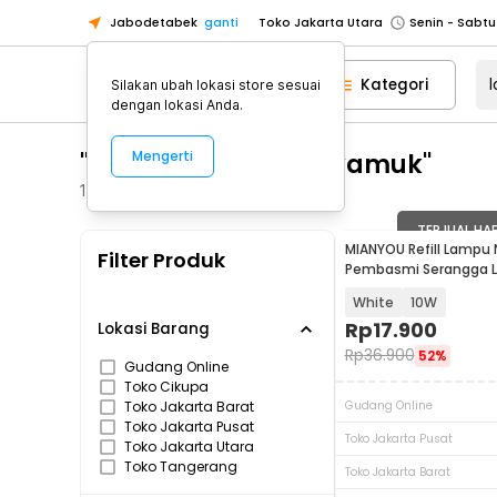
Jabodetabek
ganti
Toko Jakarta Utara
Toko Tangerang
Kategori
Silakan ubah lokasi store sesuai
Toko Cikupa
dengan lokasi Anda.
Pick n Go Jakarta Barat
Senin - J
"lampu serangga nyamuk"
Mengerti
Pick n Go Bekasi
Senin - Jumat (08
Pick n Go Depok
Senin - Jumat (08
1303
Produk
Toko Jakarta Pusat
Senin - Sabtu
TERJUAL HA
MIANYOU Refill Lampu
Filter Produk
Toko Jakarta Barat
Senin - Sabtu
Pembasmi Serangga LE
MY410
Toko Jakarta Utara
White
10W
Toko Tangerang
Rp
17.900
Lokasi Barang
Rp
36.900
52%
Toko Cikupa
Gudang Online
Toko Cikupa
Pick n Go Jakarta Barat
Senin - J
Toko Jakarta Barat
Gudang Online
Pick n Go Bekasi
Senin - Jumat (08
Toko Jakarta Pusat
Toko Jakarta Pusat
Toko Jakarta Utara
Pick n Go Depok
Senin - Jumat (08
Toko Tangerang
Toko Jakarta Barat