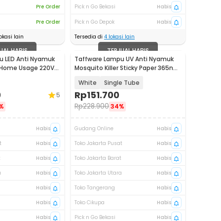
Pre Order
Pick n Go Bekasi
Habis
Pre Order
Pick n Go Depok
Habis
okasi lain
Tersedia di
4
lokasi lain
UAL HABIS
TERJUAL HABIS
u LED Anti Nyamuk
Taffware Lampu UV Anti Nyamuk
r Home Usage 220V
Mosquito Killer Sticky Paper 365nm
- BP-350
White
Single Tube
0
Rp
151.700
5
Rp
228.900
%
34%
Habis
Gudang Online
Habis
t
Habis
Toko Jakarta Pusat
Habis
t
Habis
Toko Jakarta Barat
Habis
a
Habis
Toko Jakarta Utara
Habis
Habis
Toko Tangerang
Habis
Habis
Toko Cikupa
Habis
Habis
Pick n Go Bekasi
Habis