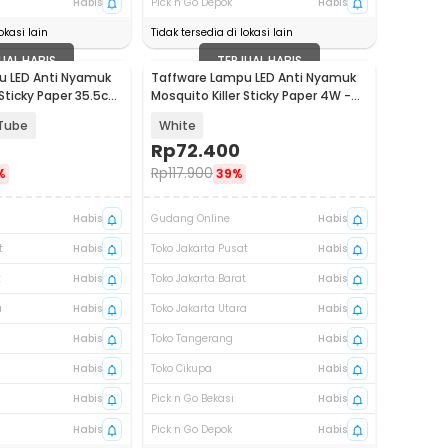
Habis
Pick n Go Depok
Habis
okasi lain
Tidak tersedia di lokasi lain
UAL HABIS
TERJUAL HABIS
u LED Anti Nyamuk
Taffware Lampu LED Anti Nyamuk
 Sticky Paper 35.5cm
Mosquito Killer Sticky Paper 4W -
BP-100
Tube
White
Rp
72.400
Rp
117.900
%
39%
Habis
Gudang Online
Habis
t
Habis
Toko Jakarta Pusat
Habis
t
Habis
Toko Jakarta Barat
Habis
a
Habis
Toko Jakarta Utara
Habis
Habis
Toko Tangerang
Habis
Habis
Toko Cikupa
Habis
Habis
Pick n Go Bekasi
Habis
Habis
Pick n Go Depok
Habis