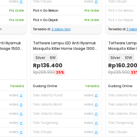
Habis
Toko Cikupa
Habis
Toko Cikupa
Pre Order
Pick n Go Bekasi
Pre Order
Pick n Go Bekasi
Pre Order
Pick n Go Depok
Pre Order
Pick n Go Depok
n
Tersedia di
2
lokasi lain
Tersedia di
3
lokas
nti Nyamuk
Taffware Lampu LED Anti Nyamuk
Taffware Lamp
 Usage 1500V
Mosquito Killer Home Usage 1300V
Mosquito Kille
- A-95
- A-95
Silver
8W
Silver
10W
Rp
136.400
Rp
160.20
Rp
206.900
Rp
236.900
35%
33
Tersedia
Gudang Online
Tersedia
Gudang Online
Habis
Toko Jakarta Pusat
Habis
Toko Jakarta Pusa
Habis
Toko Jakarta Barat
Habis
Toko Jakarta Bara
Habis
Toko Jakarta Utara
Habis
Toko Jakarta Utar
Habis
Toko Tangerang
Habis
Toko Tangerang
Habis
Toko Cikupa
Habis
Toko Cikupa