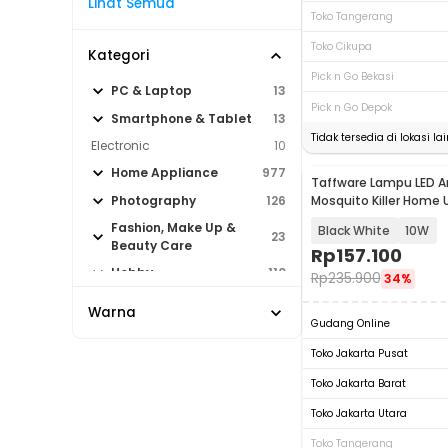
Lihat Semua
Toko Tangerang
Toko Cikupa
Kategori
Pick n Go Bekasi
PC & Laptop
13
Pick n Go Depok
Smartphone & Tablet
13
Tidak tersedia di lokasi lai
Electronic
10
Home Appliance
977
Taffware Lampu LED A
Mosquito Killer Home 
Photography
126
TF-525
Fashion, Make Up &
Black White
10W
23
Beauty Care
Rp
157.100
Hobby
110
Rp
235.900
34%
Sport & Outdoor
93
Warna
Gudang Online
Toko Jakarta Pusat
Toko Jakarta Barat
Toko Jakarta Utara
Toko Tangerang