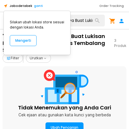
Jabodetabek
ganti
Order Tracking
Silakan ubah lokasi store sesuai
dengan lokasi Anda.
"WA 0812 2782 5310 Biaya Buat Lukisan
Mengerti
3
Mural Dinding Untuk Kelas Tembalang
Produk
Semarang"
Filter
Urutkan
Tidak Menemukan yang Anda Cari
Cek ejaan atau gunakan kata kunci yang berbeda
Ubah Pencarian