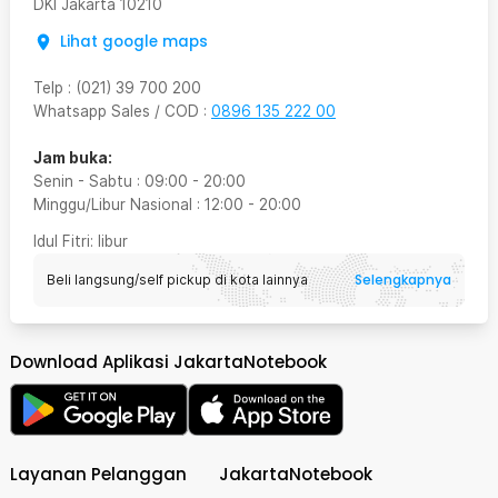
DKI Jakarta
10210
Lihat google maps
Telp
:
(021) 39 700 200
Whatsapp Sales / COD
:
0896 135 222 00
Jam buka:
Senin - Sabtu
:
09:00
-
20:00
Minggu/Libur Nasional
:
12:00
-
20:00
Idul Fitri
: libur
Selengkapnya
Beli langsung/self pickup di kota lainnya
Download Aplikasi JakartaNotebook
Layanan Pelanggan
JakartaNotebook