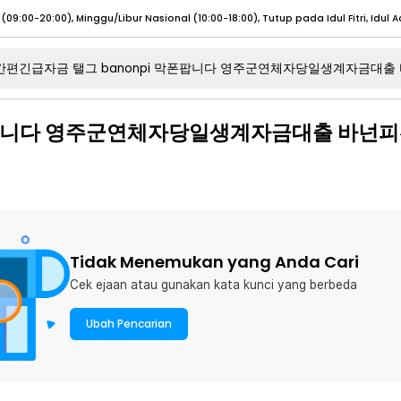
umat (07:00 - 20:00), Sabtu - Minggu (08:00 - 20:00), Tutup pada Idul Fitri
Sele
막폰팝니다 영주군연체자당일생계자금대출 바넌
:00 - 20:00), Sabtu - Minggu/ Libur Nasional (08:00 - 17:00)
Selengkapnya
:00 - 20:00), Sabtu - Minggu/ Libur Nasional (08:00 - 17:00)
Selengkapnya
 (09:00-20:00), Minggu/Libur Nasional (12:00-20:00), Tutup pada Idul Fitri
Sele
 (09:00-20:00), Minggu/Libur Nasional (12:00-20:00), Tutup pada Idul Fitri
Sele
Tidak Menemukan yang Anda Cari
Cek ejaan atau gunakan kata kunci yang berbeda
umat (07:00 - 20:00), Sabtu - Minggu (08:00 - 20:00), Tutup pada Idul Fitri
Sele
Ubah Pencarian
:00 - 20:00), Sabtu - Minggu/ Libur Nasional (08:00 - 17:00)
Selengkapnya
:00 - 20:00), Sabtu - Minggu/ Libur Nasional (08:00 - 17:00)
Selengkapnya