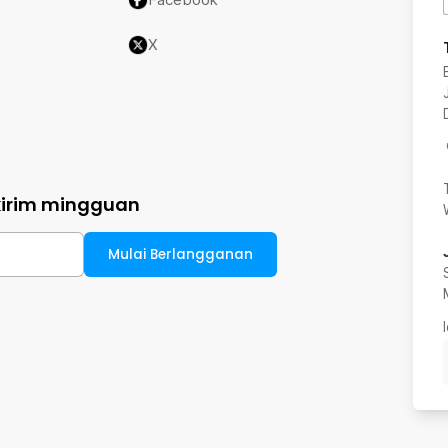
X
kirim mingguan
Mulai Berlangganan