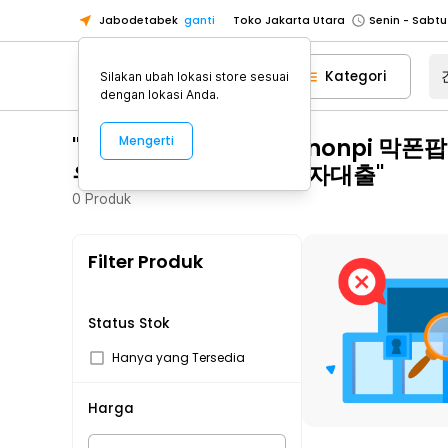
Jabodetabek
ganti
Toko Jakarta Utara
Toko Tangerang
Kategori
Silakan ubah lokasi store sesuai
Toko Cikupa
dengan lokasi Anda.
Pick n Go Jakarta Barat
Senin - J
"간편긴급자금 탤그 banonpi 
Mengerti
Pick n Go Bekasi
Senin - Jumat (08
유심내구제 신불자연체자대출"
Pick n Go Depok
Senin - Jumat (08
0
Produk
Toko Jakarta Pusat
Senin - Sabtu
Toko Jakarta Barat
Senin - Sabtu
Filter Produk
Toko Jakarta Utara
Toko Tangerang
Toko Cikupa
Status Stok
Pick n Go Jakarta Barat
Senin - J
Hanya yang Tersedia
Pick n Go Bekasi
Senin - Jumat (08
Harga
Pick n Go Depok
Senin - Jumat (08