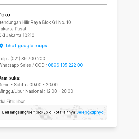
Toko
Bendungan Hilir Raya Blok G1 No. 10
Jakarta Pusat
DKI Jakarta
10210
Lihat google maps
Telp
:
(021) 39 700 200
Whatsapp Sales / COD
:
0896 135 222 00
Jam buka:
Senin - Sabtu
:
09:00
-
20:00
Minggu/Libur Nasional
:
12:00
-
20:00
Idul Fitri
: libur
Selengkapnya
Beli langsung/self pickup di kota lainnya