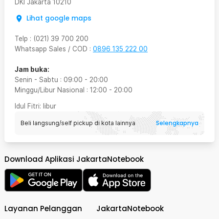
DKI Jakarta
10210
Lihat google maps
Telp
:
(021) 39 700 200
Whatsapp Sales / COD
:
0896 135 222 00
Jam buka:
Senin - Sabtu
:
09:00
-
20:00
Minggu/Libur Nasional
:
12:00
-
20:00
Idul Fitri
: libur
Selengkapnya
Beli langsung/self pickup di kota lainnya
Download Aplikasi JakartaNotebook
Layanan Pelanggan
JakartaNotebook