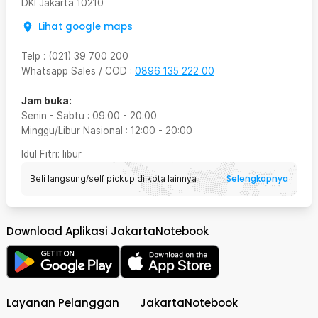
DKI Jakarta
10210
Lihat google maps
Telp
:
(021) 39 700 200
Whatsapp Sales / COD
:
0896 135 222 00
Jam buka:
Senin - Sabtu
:
09:00
-
20:00
Minggu/Libur Nasional
:
12:00
-
20:00
Idul Fitri
: libur
Selengkapnya
Beli langsung/self pickup di kota lainnya
Download Aplikasi JakartaNotebook
Layanan Pelanggan
JakartaNotebook