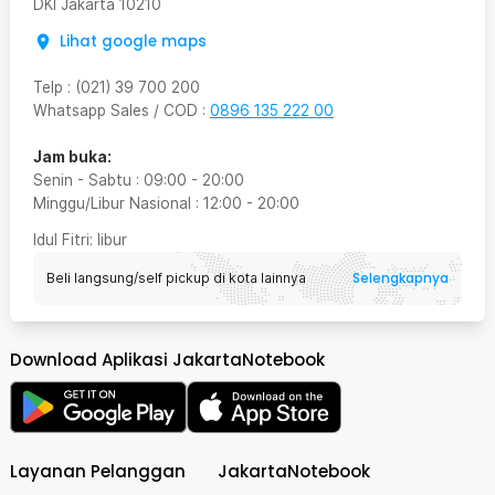
DKI Jakarta
10210
Lihat google maps
Telp
:
(021) 39 700 200
Whatsapp Sales / COD
:
0896 135 222 00
Jam buka:
Senin - Sabtu
:
09:00
-
20:00
Minggu/Libur Nasional
:
12:00
-
20:00
Idul Fitri
: libur
Selengkapnya
Beli langsung/self pickup di kota lainnya
Download Aplikasi JakartaNotebook
Layanan Pelanggan
JakartaNotebook