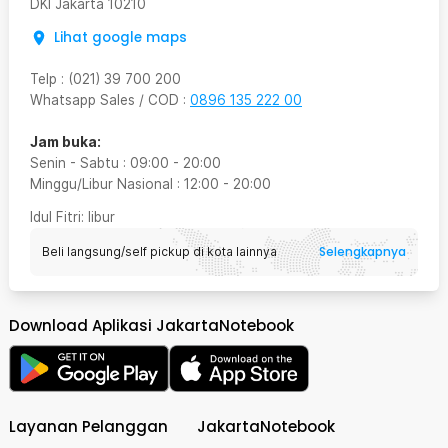
DKI Jakarta
10210
Lihat google maps
Telp
:
(021) 39 700 200
Whatsapp Sales / COD
:
0896 135 222 00
Jam buka:
Senin - Sabtu
:
09:00
-
20:00
Minggu/Libur Nasional
:
12:00
-
20:00
Idul Fitri
: libur
Selengkapnya
Beli langsung/self pickup di kota lainnya
Download Aplikasi JakartaNotebook
Layanan Pelanggan
JakartaNotebook