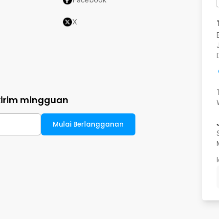
X
kirim mingguan
Mulai Berlangganan