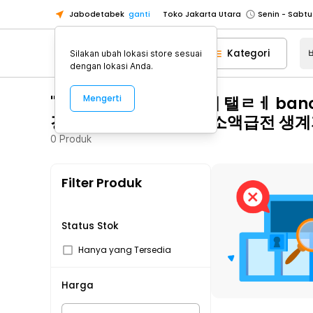
Toko Jakarta Utara
Jabodetabek
ganti
Toko Tangerang
Toko Cikupa
Kategori
Silakan ubah lokasi store sesuai
dengan lokasi Anda.
Pick n Go Jakarta Barat
Senin - J
Pick n Go Bekasi
Senin - Jumat (08
"바넌피 선불유심내구제 탤ㄹㅔ ba
Mengerti
Pick n Go Depok
Senin - Jumat (08
경기도연체자생계자금소액급전 생계
Toko Jakarta Pusat
Senin - Sabtu
0
Produk
Toko Jakarta Barat
Senin - Sabtu
Toko Jakarta Utara
Filter Produk
Toko Tangerang
Toko Cikupa
Status Stok
Pick n Go Jakarta Barat
Senin - J
Hanya yang Tersedia
Pick n Go Bekasi
Senin - Jumat (08
Pick n Go Depok
Senin - Jumat (08
Harga