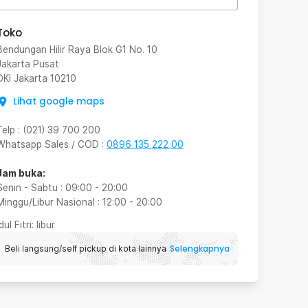
Toko
Bendungan Hilir Raya Blok G1 No. 10
Jakarta Pusat
DKI Jakarta
10210
Lihat google maps
Telp
:
(021) 39 700 200
Whatsapp Sales / COD
:
0896 135 222 00
Jam buka:
Senin - Sabtu
:
09:00
-
20:00
Minggu/Libur Nasional
:
12:00
-
20:00
Idul Fitri
: libur
Selengkapnya
Beli langsung/self pickup di kota lainnya