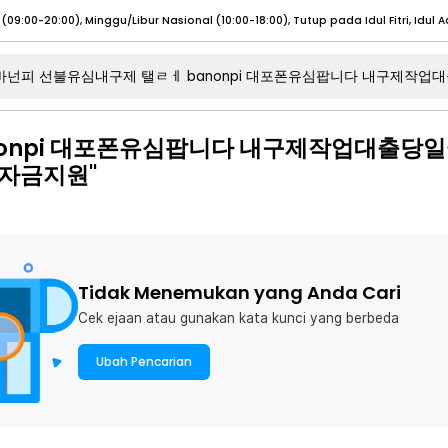
umat (07:00 - 20:00), Sabtu - Minggu (08:00 - 20:00), Tutup pada Idul Fitri
Sele
:00 - 20:00), Sabtu - Minggu/ Libur Nasional (08:00 - 17:00)
Selengkapnya
nonpi 대포폰유심팝니다 내구제작업대출당
:00 - 20:00), Sabtu - Minggu/ Libur Nasional (08:00 - 17:00)
Selengkapnya
자금지원"
 (09:00-20:00), Minggu/Libur Nasional (12:00-20:00), Tutup pada Idul Fitri
Sele
 (09:00-20:00), Minggu/Libur Nasional (12:00-20:00), Tutup pada Idul Fitri
Sele
Tidak Menemukan yang Anda Cari
Cek ejaan atau gunakan kata kunci yang berbeda
umat (07:00 - 20:00), Sabtu - Minggu (08:00 - 20:00), Tutup pada Idul Fitri
Sele
Ubah Pencarian
:00 - 20:00), Sabtu - Minggu/ Libur Nasional (08:00 - 17:00)
Selengkapnya
:00 - 20:00), Sabtu - Minggu/ Libur Nasional (08:00 - 17:00)
Selengkapnya