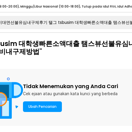
umat (07:00 - 20:00), Sabtu - Minggu (08:00 - 20:00), Tutup pada Idul Fitri
Sele
:00 - 20:00), Sabtu - Minggu/ Libur Nasional (08:00 - 17:00)
Selengkapnya
busim 대학생빠른소액대출 탬스뷰선불유심
:00 - 20:00), Sabtu - Minggu/ Libur Nasional (08:00 - 17:00)
Selengkapnya
비내구제방법"
 (09:00-20:00), Minggu/Libur Nasional (12:00-20:00), Tutup pada Idul Fitri
Sele
 (09:00-20:00), Minggu/Libur Nasional (12:00-20:00), Tutup pada Idul Fitri
Sele
Tidak Menemukan yang Anda Cari
Cek ejaan atau gunakan kata kunci yang berbeda
umat (07:00 - 20:00), Sabtu - Minggu (08:00 - 20:00), Tutup pada Idul Fitri
Sele
:00 - 20:00), Sabtu - Minggu/ Libur Nasional (08:00 - 17:00)
Selengkapnya
Ubah Pencarian
:00 - 20:00), Sabtu - Minggu/ Libur Nasional (08:00 - 17:00)
Selengkapnya