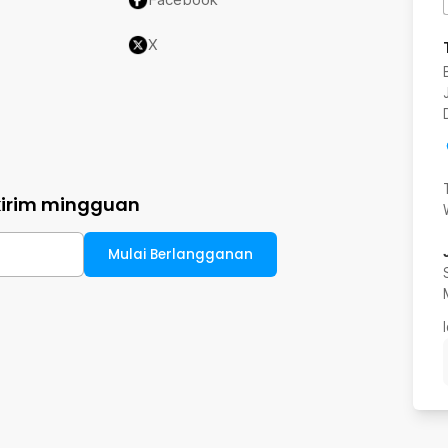
X
kirim mingguan
Mulai Berlangganan