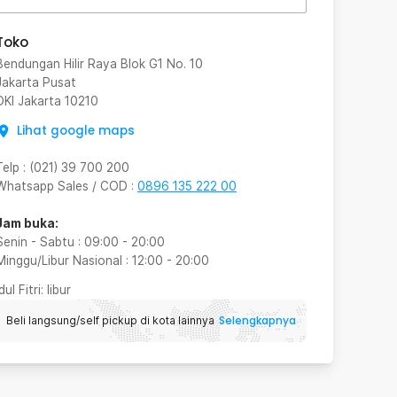
Toko
Bendungan Hilir Raya Blok G1 No. 10
Jakarta Pusat
DKI Jakarta
10210
Lihat google maps
Telp
:
(021) 39 700 200
Whatsapp Sales / COD
:
0896 135 222 00
Jam buka:
Senin - Sabtu
:
09:00
-
20:00
Minggu/Libur Nasional
:
12:00
-
20:00
Idul Fitri
: libur
Selengkapnya
Beli langsung/self pickup di kota lainnya