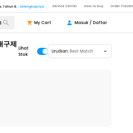
Service Center
How to buy
Order Tracki
Senin - Sabtu (09:00-20:00), Minggu/Libur Nasional (10:00-18:00), Tutup pada Idul Fitri, Idul Adha, Tahun Baru
Selengkapnya
Senin - Jumat (10:00-20:00), Sabtu - Minggu dan Libur Nasional (10:00-18:00), Tutup pada Idul Fitri, Idul Adha, Tahun Baru
Selengkapnya
My Cart
Masuk / Daftar
ngkapnya
내구제
Lihat
Urutkan:
Best Match
ngkapnya
Stok
ngkapnya
Senin - Sabtu (09:00-20:00), Minggu/Libur Nasional (10:00-18:00), Tutup pada Idul Fitri, Idul Adha, Tahun Baru
Selengkapnya
Senin - Sabtu (09:00-20:00), Minggu/Libur Nasional (10:00-18:00), Tutup pada Idul Fitri, Idul Adha, Tahun Baru
Selengkapnya
Senin - Jumat (10:00-20:00), Sabtu - Minggu dan Libur Nasional (10:00-18:00), Tutup pada Idul Fitri, Idul Adha, Tahun Baru
Selengkapnya
ngkapnya