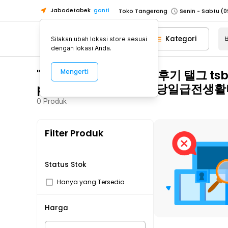
Jabodetabek
ganti
Toko Tangerang
Toko Cikupa
Kategori
Silakan ubah lokasi store sesuai
Pick n Go Jakarta Barat
Senin - J
dengan lokasi Anda.
Pick n Go Bekasi
Senin - Jumat (08
"비대면선불유심내구제후기 탤그 ts
Mengerti
Pick n Go Depok
Senin - Jumat (08
p2p대학생대출 시흥시당일급전생활
Toko Jakarta Pusat
Senin - Sabtu
0
Produk
Toko Jakarta Barat
Senin - Sabtu
Toko Jakarta Utara
Filter Produk
Toko Tangerang
Toko Cikupa
Pick n Go Jakarta Barat
Senin - J
Status Stok
Pick n Go Bekasi
Senin - Jumat (08
Hanya yang Tersedia
Pick n Go Depok
Senin - Jumat (08
Harga