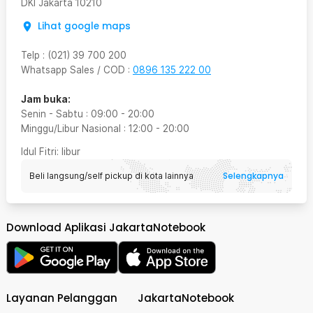
DKI Jakarta
10210
Lihat google maps
Telp
:
(021) 39 700 200
Whatsapp Sales / COD
:
0896 135 222 00
Jam buka:
Senin - Sabtu
:
09:00
-
20:00
Minggu/Libur Nasional
:
12:00
-
20:00
Idul Fitri
: libur
Selengkapnya
Beli langsung/self pickup di kota lainnya
Download Aplikasi JakartaNotebook
Layanan Pelanggan
JakartaNotebook