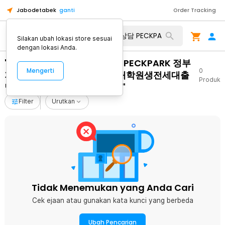
Jabodetabek
ganti
Order Tracking
Silakan ubah lokasi store sesuai
dengan lokasi Anda.
"생활비대출50만원 탤그상담 PECKPARK 정부
Mengerti
0
지원생계자금 페크박컨설팅 대학원생전세대출
Produk
밀양시개인회생자생계비대출"
Filter
Urutkan
Tidak Menemukan yang Anda Cari
Cek ejaan atau gunakan kata kunci yang berbeda
Ubah Pencarian