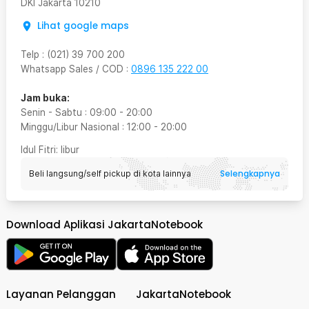
DKI Jakarta
10210
Lihat google maps
Telp
:
(021) 39 700 200
Whatsapp Sales / COD
:
0896 135 222 00
Jam buka:
Senin - Sabtu
:
09:00
-
20:00
Minggu/Libur Nasional
:
12:00
-
20:00
Idul Fitri
: libur
Selengkapnya
Beli langsung/self pickup di kota lainnya
Download Aplikasi JakartaNotebook
Layanan Pelanggan
JakartaNotebook