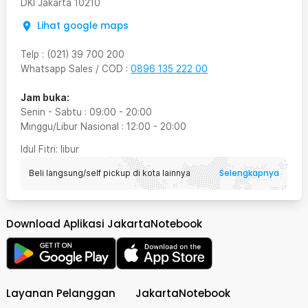
DKI Jakarta
10210
Lihat google maps
Telp
:
(021) 39 700 200
Whatsapp Sales / COD
:
0896 135 222 00
Jam buka:
Senin - Sabtu
:
09:00
-
20:00
Minggu/Libur Nasional
:
12:00
-
20:00
Idul Fitri
: libur
Selengkapnya
Beli langsung/self pickup di kota lainnya
Download Aplikasi JakartaNotebook
Layanan Pelanggan
JakartaNotebook