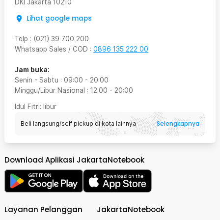
DKI Jakarta
10210
Lihat google maps
Telp
:
(021) 39 700 200
Whatsapp Sales / COD
:
0896 135 222 00
Jam buka:
Senin - Sabtu
:
09:00
-
20:00
Minggu/Libur Nasional
:
12:00
-
20:00
Idul Fitri
: libur
Selengkapnya
Beli langsung/self pickup di kota lainnya
Download Aplikasi JakartaNotebook
Layanan Pelanggan
JakartaNotebook