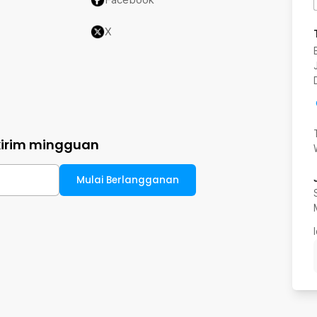
X
kirim mingguan
Mulai Berlangganan