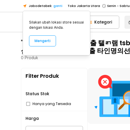
Toko Jakarta Utara
Jabodetabek
ganti
Toko Tangerang
Kategori
Silakan ubah lokasi store sesuai
Toko Cikupa
dengan lokasi Anda.
Pick n Go Jakarta Barat
Senin - J
Pick n Go Bekasi
Senin - Jumat (08
"신용회복연체자소액대출 탤ㄺ램 ts
Mengerti
심내구제 10만원즉시대출 타인명의
Pick n Go Depok
Senin - Jumat (08
0
Produk
Toko Jakarta Pusat
Senin - Sabtu
Toko Jakarta Barat
Senin - Sabtu
Filter Produk
Toko Jakarta Utara
Toko Tangerang
Toko Cikupa
Status Stok
Pick n Go Jakarta Barat
Senin - J
Hanya yang Tersedia
Pick n Go Bekasi
Senin - Jumat (08
Harga
Pick n Go Depok
Senin - Jumat (08