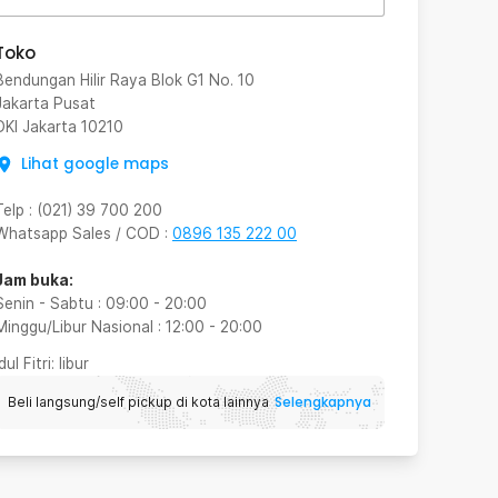
Toko
Bendungan Hilir Raya Blok G1 No. 10
Jakarta Pusat
DKI Jakarta
10210
Lihat google maps
Telp
:
(021) 39 700 200
Whatsapp Sales / COD
:
0896 135 222 00
Jam buka:
Senin - Sabtu
:
09:00
-
20:00
Minggu/Libur Nasional
:
12:00
-
20:00
Idul Fitri
: libur
Selengkapnya
Beli langsung/self pickup di kota lainnya