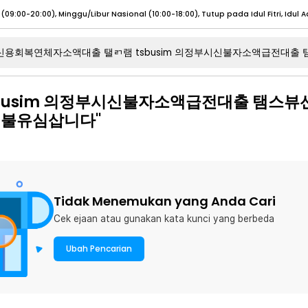
umat (07:00 - 20:00), Sabtu - Minggu (08:00 - 20:00), Tutup pada Idul Fitri
Sele
:00 - 20:00), Sabtu - Minggu/ Libur Nasional (08:00 - 17:00)
Selengkapnya
busim 의정부시신불자소액급전대출 탬스뷰
선불유심삽니다"
:00 - 20:00), Sabtu - Minggu/ Libur Nasional (08:00 - 17:00)
Selengkapnya
 (09:00-20:00), Minggu/Libur Nasional (12:00-20:00), Tutup pada Idul Fitri
Sele
 (09:00-20:00), Minggu/Libur Nasional (12:00-20:00), Tutup pada Idul Fitri
Sele
Tidak Menemukan yang Anda Cari
Cek ejaan atau gunakan kata kunci yang berbeda
umat (07:00 - 20:00), Sabtu - Minggu (08:00 - 20:00), Tutup pada Idul Fitri
Sele
Ubah Pencarian
:00 - 20:00), Sabtu - Minggu/ Libur Nasional (08:00 - 17:00)
Selengkapnya
:00 - 20:00), Sabtu - Minggu/ Libur Nasional (08:00 - 17:00)
Selengkapnya