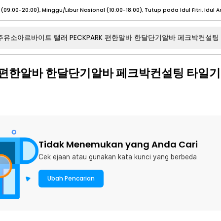
umat (07:00 - 20:00), Sabtu - Minggu (08:00 - 20:00), Tutup pada Idul Fitri
Sele
:00 - 20:00), Sabtu - Minggu/ Libur Nasional (08:00 - 17:00)
Selengkapnya
RK 편한알바 한달단기알바 페크박컨설팅 타일
:00 - 20:00), Sabtu - Minggu/ Libur Nasional (08:00 - 17:00)
Selengkapnya
 (09:00-20:00), Minggu/Libur Nasional (12:00-20:00), Tutup pada Idul Fitri
Sele
 (09:00-20:00), Minggu/Libur Nasional (12:00-20:00), Tutup pada Idul Fitri
Sele
Tidak Menemukan yang Anda Cari
Cek ejaan atau gunakan kata kunci yang berbeda
umat (07:00 - 20:00), Sabtu - Minggu (08:00 - 20:00), Tutup pada Idul Fitri
Sele
Ubah Pencarian
:00 - 20:00), Sabtu - Minggu/ Libur Nasional (08:00 - 17:00)
Selengkapnya
:00 - 20:00), Sabtu - Minggu/ Libur Nasional (08:00 - 17:00)
Selengkapnya