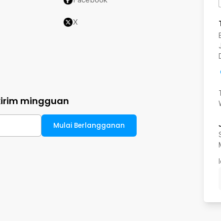
X
kirim mingguan
Mulai Berlangganan