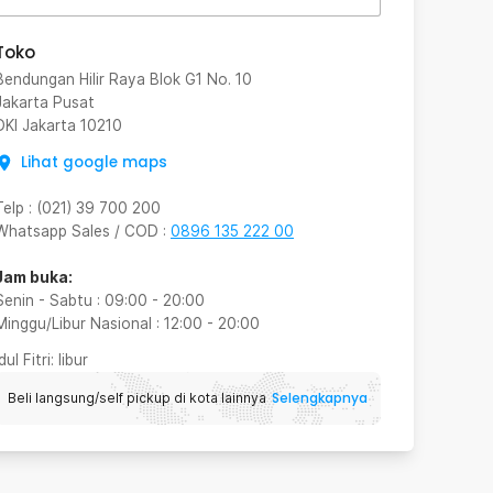
Toko
Bendungan Hilir Raya Blok G1 No. 10
Jakarta Pusat
DKI Jakarta
10210
Lihat google maps
Telp
:
(021) 39 700 200
Whatsapp Sales / COD
:
0896 135 222 00
Jam buka:
Senin - Sabtu
:
09:00
-
20:00
Minggu/Libur Nasional
:
12:00
-
20:00
Idul Fitri
: libur
Selengkapnya
Beli langsung/self pickup di kota lainnya