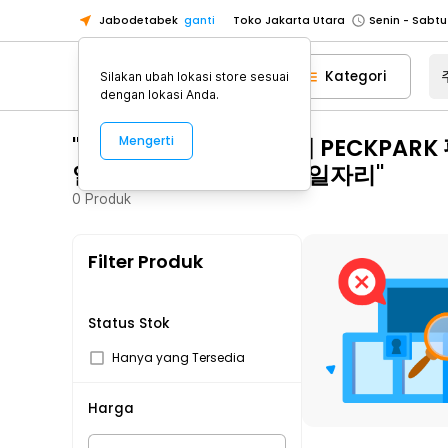
Toko Jakarta Utara
Jabodetabek
ganti
Toko Tangerang
Toko Cikupa
Kategori
Silakan ubah lokasi store sesuai
dengan lokasi Anda.
Pick n Go Jakarta Barat
Senin - J
Pick n Go Bekasi
Senin - Jumat (08
"주유소아르바이트 탤래 PECKPA
Mengerti
Pick n Go Depok
Senin - Jumat (08
일당 구미시꿀정보알바일자리"
Toko Jakarta Pusat
Senin - Sabtu
0
Produk
Toko Jakarta Barat
Senin - Sabtu
Toko Jakarta Utara
Filter Produk
Toko Tangerang
Toko Cikupa
Status Stok
Pick n Go Jakarta Barat
Senin - J
Hanya yang Tersedia
Pick n Go Bekasi
Senin - Jumat (08
Pick n Go Depok
Senin - Jumat (08
Harga