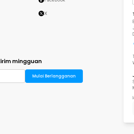
X
kirim mingguan
Mulai Berlangganan