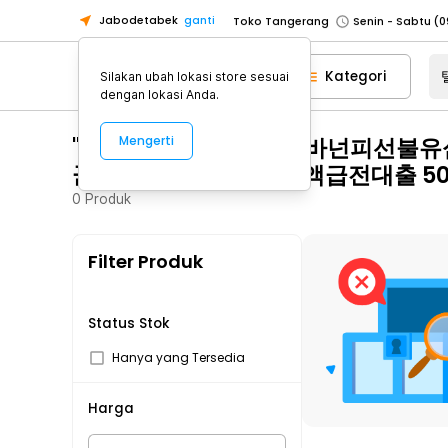
Jabodetabek
ganti
Toko Tangerang
Toko Cikupa
Kategori
Silakan ubah lokasi store sesuai
Pick n Go Jakarta Barat
Senin - J
dengan lokasi Anda.
Pick n Go Bekasi
Senin - Jumat (08
"탤ㄹㅔ상담 banonpi 바넌피선
Mengerti
Pick n Go Depok
Senin - Jumat (08
군장기연체자비대면소액급전대출 5
Toko Jakarta Pusat
Senin - Sabtu
0
Produk
Toko Jakarta Barat
Senin - Sabtu
Toko Jakarta Utara
Filter Produk
Toko Tangerang
Toko Cikupa
Pick n Go Jakarta Barat
Senin - J
Status Stok
Pick n Go Bekasi
Senin - Jumat (08
Hanya yang Tersedia
Pick n Go Depok
Senin - Jumat (08
Harga