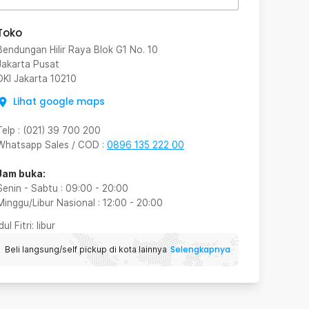
Toko
Bendungan Hilir Raya Blok G1 No. 10
Jakarta Pusat
DKI Jakarta
10210
Lihat google maps
Telp
:
(021) 39 700 200
Whatsapp Sales / COD
:
0896 135 222 00
Jam buka:
Senin - Sabtu
:
09:00
-
20:00
Minggu/Libur Nasional
:
12:00
-
20:00
Idul Fitri
: libur
Selengkapnya
Beli langsung/self pickup di kota lainnya