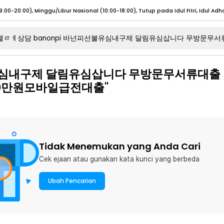
umat (07:00 - 20:00), Sabtu - Minggu (08:00 - 20:00), Tutup pada Idul Fitri
Sele
:00 - 20:00), Sabtu - Minggu/ Libur Nasional (08:00 - 17:00)
Selengkapnya
불유심내구제 달림유심삽니다 무방문무서류대출
:00 - 20:00), Sabtu - Minggu/ Libur Nasional (08:00 - 17:00)
Selengkapnya
0만원모바일급전대출"
 (09:00-20:00), Minggu/Libur Nasional (12:00-20:00), Tutup pada Idul Fitri
Sele
 (09:00-20:00), Minggu/Libur Nasional (12:00-20:00), Tutup pada Idul Fitri
Sele
Tidak Menemukan yang Anda Cari
Cek ejaan atau gunakan kata kunci yang berbeda
umat (07:00 - 20:00), Sabtu - Minggu (08:00 - 20:00), Tutup pada Idul Fitri
Sele
:00 - 20:00), Sabtu - Minggu/ Libur Nasional (08:00 - 17:00)
Selengkapnya
Ubah Pencarian
:00 - 20:00), Sabtu - Minggu/ Libur Nasional (08:00 - 17:00)
Selengkapnya