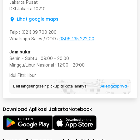
Jakarta Pusat
DKI Jakarta
10210
Lihat google maps
Telp
:
(021) 39 700 200
Whatsapp Sales / COD
:
0896 135 222 00
Jam buka:
Senin - Sabtu
:
09:00
-
20:00
Minggu/Libur Nasional
:
12:00
-
20:00
Idul Fitri
: libur
Selengkapnya
Beli langsung/self pickup di kota lainnya
Download Aplikasi JakartaNotebook