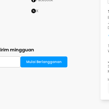
X
kirim mingguan
Mulai Berlangganan