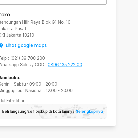
Toko
Bendungan Hilir Raya Blok G1 No. 10
Jakarta Pusat
DKI Jakarta
10210
Lihat google maps
Telp
:
(021) 39 700 200
Whatsapp Sales / COD
:
0896 135 222 00
Jam buka:
Senin - Sabtu
:
09:00
-
20:00
Minggu/Libur Nasional
:
12:00
-
20:00
Idul Fitri
: libur
Selengkapnya
Beli langsung/self pickup di kota lainnya