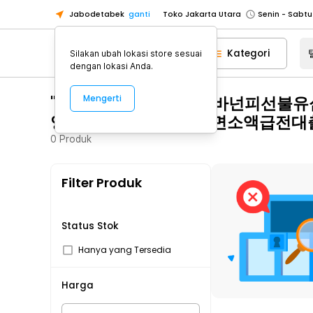
Jabodetabek
ganti
Toko Jakarta Utara
Toko Tangerang
Kategori
Silakan ubah lokasi store sesuai
Toko Cikupa
dengan lokasi Anda.
Pick n Go Jakarta Barat
Senin - J
"탤ㄹㅔ상담 banonpi 바넌피선
Mengerti
Pick n Go Bekasi
Senin - Jumat (08
영광군장기연체자비대면소액급전대출
Pick n Go Depok
Senin - Jumat (08
0
Produk
Toko Jakarta Pusat
Senin - Sabtu
Toko Jakarta Barat
Senin - Sabtu
Filter Produk
Toko Jakarta Utara
Toko Tangerang
Toko Cikupa
Status Stok
Pick n Go Jakarta Barat
Senin - J
Hanya yang Tersedia
Pick n Go Bekasi
Senin - Jumat (08
Harga
Pick n Go Depok
Senin - Jumat (08