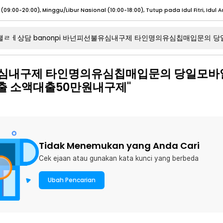
umat (07:00 - 20:00), Sabtu - Minggu (08:00 - 20:00), Tutup pada Idul Fitri
Sele
불유심내구제 타인명의유심칩매입문의 당일모
:00 - 20:00), Sabtu - Minggu/ Libur Nasional (08:00 - 17:00)
Selengkapnya
 소액대출50만원내구제"
:00 - 20:00), Sabtu - Minggu/ Libur Nasional (08:00 - 17:00)
Selengkapnya
 (09:00-20:00), Minggu/Libur Nasional (12:00-20:00), Tutup pada Idul Fitri
Sele
 (09:00-20:00), Minggu/Libur Nasional (12:00-20:00), Tutup pada Idul Fitri
Sele
Tidak Menemukan yang Anda Cari
Cek ejaan atau gunakan kata kunci yang berbeda
umat (07:00 - 20:00), Sabtu - Minggu (08:00 - 20:00), Tutup pada Idul Fitri
Sele
Ubah Pencarian
:00 - 20:00), Sabtu - Minggu/ Libur Nasional (08:00 - 17:00)
Selengkapnya
:00 - 20:00), Sabtu - Minggu/ Libur Nasional (08:00 - 17:00)
Selengkapnya