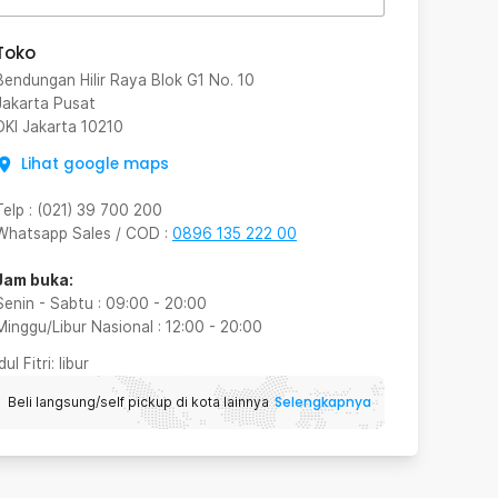
Toko
Bendungan Hilir Raya Blok G1 No. 10
Jakarta Pusat
DKI Jakarta
10210
Lihat google maps
Telp
:
(021) 39 700 200
Whatsapp Sales / COD
:
0896 135 222 00
Jam buka:
Senin - Sabtu
:
09:00
-
20:00
Minggu/Libur Nasional
:
12:00
-
20:00
Idul Fitri
: libur
Selengkapnya
Beli langsung/self pickup di kota lainnya