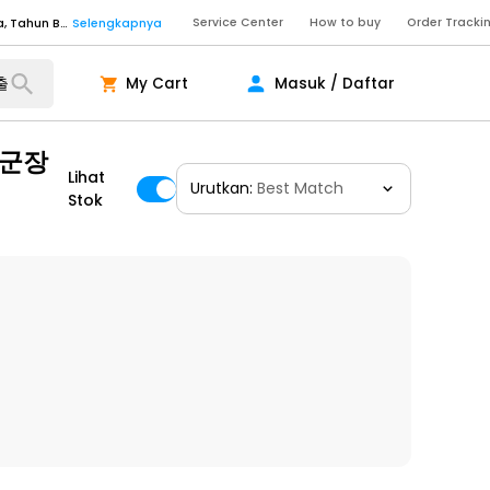
Service Center
How to buy
Order Tracki
Senin - Sabtu (09:00-20:00), Minggu/Libur Nasional (10:00-18:00), Tutup pada Idul Fitri, Idul Adha, Tahun Baru
Selengkapnya
Senin - Jumat (10:00-20:00), Sabtu - Minggu dan Libur Nasional (10:00-18:00), Tutup pada Idul Fitri, Idul Adha, Tahun Baru
Selengkapnya
My Cart
Masuk / Daftar
ngkapnya
창군장
Lihat
Urutkan:
Best Match
ngkapnya
Stok
ngkapnya
Senin - Sabtu (09:00-20:00), Minggu/Libur Nasional (10:00-18:00), Tutup pada Idul Fitri, Idul Adha, Tahun Baru
Selengkapnya
Senin - Sabtu (09:00-20:00), Minggu/Libur Nasional (10:00-18:00), Tutup pada Idul Fitri, Idul Adha, Tahun Baru
Selengkapnya
Senin - Jumat (10:00-20:00), Sabtu - Minggu dan Libur Nasional (10:00-18:00), Tutup pada Idul Fitri, Idul Adha, Tahun Baru
Selengkapnya
ngkapnya