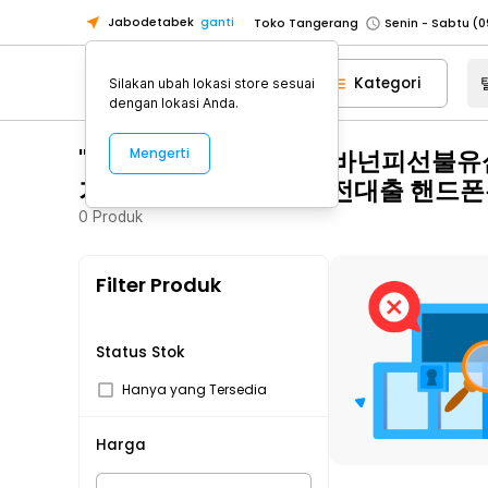
Jabodetabek
ganti
Toko Tangerang
Toko Cikupa
Kategori
Silakan ubah lokasi store sesuai
Pick n Go Jakarta Barat
Senin - J
dengan lokasi Anda.
Pick n Go Bekasi
Senin - Jumat (08
"탤ㄹㅔ상담 banonpi 바넌피선
Mengerti
Pick n Go Depok
Senin - Jumat (08
기연체자비대면소액급전대출 핸드폰
Toko Jakarta Pusat
Senin - Sabtu
0
Produk
Toko Jakarta Barat
Senin - Sabtu
Toko Jakarta Utara
Filter Produk
Toko Tangerang
Toko Cikupa
Pick n Go Jakarta Barat
Senin - J
Status Stok
Pick n Go Bekasi
Senin - Jumat (08
Hanya yang Tersedia
Pick n Go Depok
Senin - Jumat (08
Harga