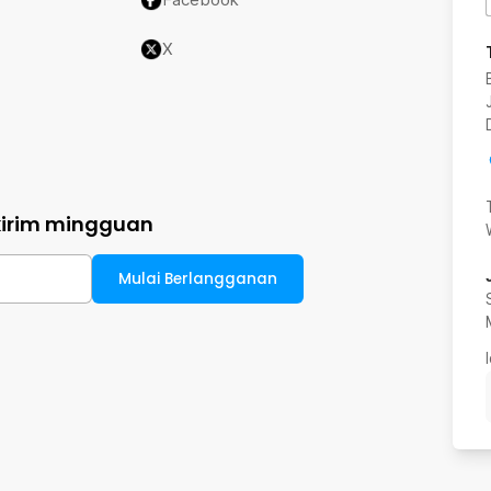
X
kirim mingguan
Mulai Berlangganan