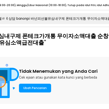
umat (07:00 - 20:00), Sabtu - Minggu (08:00 - 20:00), Tutup pada Idul Fitri
Sele
:00 - 20:00), Sabtu - Minggu/ Libur Nasional (08:00 - 17:00)
Selengkapnya
불유심내구제 폰테크가개통 무이자소액대출 순
:00 - 20:00), Sabtu - Minggu/ Libur Nasional (08:00 - 17:00)
Selengkapnya
유심소액급전대출"
 (09:00-20:00), Minggu/Libur Nasional (12:00-20:00), Tutup pada Idul Fitri
Sele
 (09:00-20:00), Minggu/Libur Nasional (12:00-20:00), Tutup pada Idul Fitri
Sele
Tidak Menemukan yang Anda Cari
Cek ejaan atau gunakan kata kunci yang berbeda
umat (07:00 - 20:00), Sabtu - Minggu (08:00 - 20:00), Tutup pada Idul Fitri
Sele
:00 - 20:00), Sabtu - Minggu/ Libur Nasional (08:00 - 17:00)
Selengkapnya
Ubah Pencarian
:00 - 20:00), Sabtu - Minggu/ Libur Nasional (08:00 - 17:00)
Selengkapnya