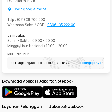
DKI Jakarta
10210
Lihat google maps
Telp
:
(021) 39 700 200
Whatsapp Sales / COD
:
0896 135 222 00
Jam buka:
Senin - Sabtu
:
09:00
-
20:00
Minggu/Libur Nasional
:
12:00
-
20:00
Idul Fitri
: libur
Selengkapnya
Beli langsung/self pickup di kota lainnya
Download Aplikasi JakartaNotebook
Layanan Pelanggan
JakartaNotebook