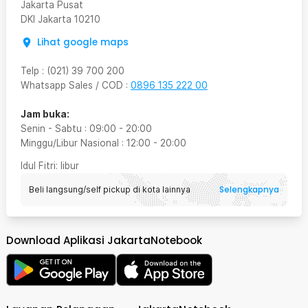
Jakarta Pusat
DKI Jakarta
10210
Lihat google maps
Telp
:
(021) 39 700 200
Whatsapp Sales / COD
:
0896 135 222 00
Jam buka:
Senin - Sabtu
:
09:00
-
20:00
Minggu/Libur Nasional
:
12:00
-
20:00
Idul Fitri
: libur
Selengkapnya
Beli langsung/self pickup di kota lainnya
Download Aplikasi JakartaNotebook