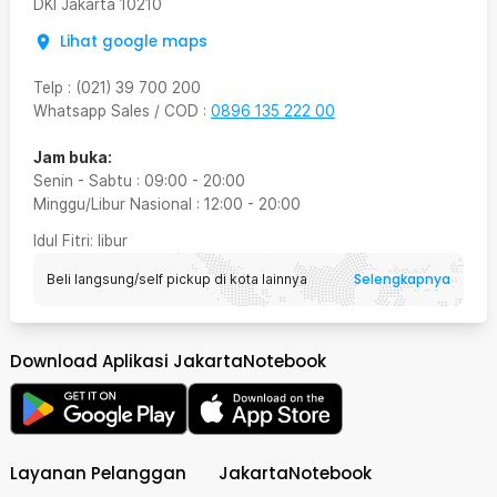
DKI Jakarta
10210
Lihat google maps
Telp
:
(021) 39 700 200
Whatsapp Sales / COD
:
0896 135 222 00
Jam buka:
Senin - Sabtu
:
09:00
-
20:00
Minggu/Libur Nasional
:
12:00
-
20:00
Idul Fitri
: libur
Selengkapnya
Beli langsung/self pickup di kota lainnya
Download Aplikasi JakartaNotebook
Layanan Pelanggan
JakartaNotebook