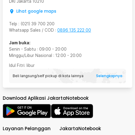
DKI Jakarta
10210
Lihat google maps
Telp
:
(021) 39 700 200
Whatsapp Sales / COD
:
0896 135 222 00
Jam buka:
Senin - Sabtu
:
09:00
-
20:00
Minggu/Libur Nasional
:
12:00
-
20:00
Idul Fitri
: libur
Selengkapnya
Beli langsung/self pickup di kota lainnya
Download Aplikasi JakartaNotebook
Layanan Pelanggan
JakartaNotebook